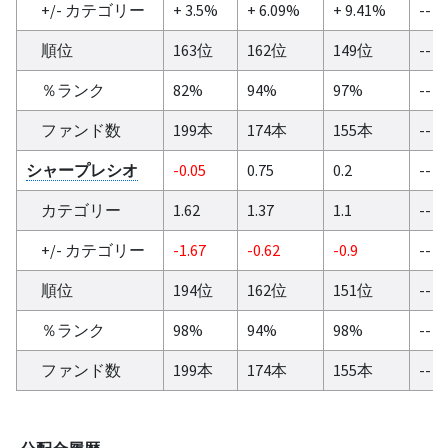
+/- カテゴリー
+ 3.5%
+ 6.09%
+ 9.41%
--
順位
163位
162位
149位
--
％ランク
82%
94%
97%
--
ファンド数
199本
174本
155本
--
シャープレシオ
-0.05
0.75
0.2
--
カテゴリー
1.62
1.37
1.1
--
+/- カテゴリー
-1.67
-0.62
-0.9
--
順位
194位
162位
151位
--
％ランク
98%
94%
98%
--
ファンド数
199本
174本
155本
--