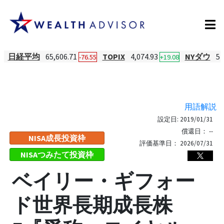
日経平均
65,606.71
TOPIX
4,074.93
NYダウ
54
-76.55
+19.08
用語解説
設定日:
2019/01/31
償還日：
--
NISA成長投資枠
評価基準日：
2026/07/31
NISAつみたて投資枠
ベイリー・ギフォー
ド世界長期成長株