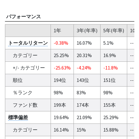
パフォーマンス
1年
3年(年率)
5年(年率)
10
トータルリターン
-0.38%
16.07%
5.1%
--
カテゴリー
25.25%
20.31%
16.9%
--
+/- カテゴリー
-25.63%
-4.24%
-11.8%
--
順位
194位
143位
151位
--
％ランク
98%
83%
98%
--
ファンド数
199本
174本
155本
--
標準偏差
19.64%
21.09%
25.29%
--
カテゴリー
16.14%
15%
15.88%
--