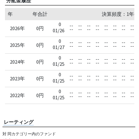
分配金履歴
年
年合計
決算頻度：1年毎
0
--
--
--
--
--
--
--
--
2026年
0円
--
--
--
--
--
--
--
--
01/26
0
--
--
--
--
--
--
--
--
2025年
0円
--
--
--
--
--
--
--
--
01/27
0
--
--
--
--
--
--
--
--
2024年
0円
--
--
--
--
--
--
--
--
01/25
0
--
--
--
--
--
--
--
--
2023年
0円
--
--
--
--
--
--
--
--
01/25
0
--
--
--
--
--
--
--
--
2022年
0円
--
--
--
--
--
--
--
--
01/25
レーティング
対 同カテゴリー内のファンド