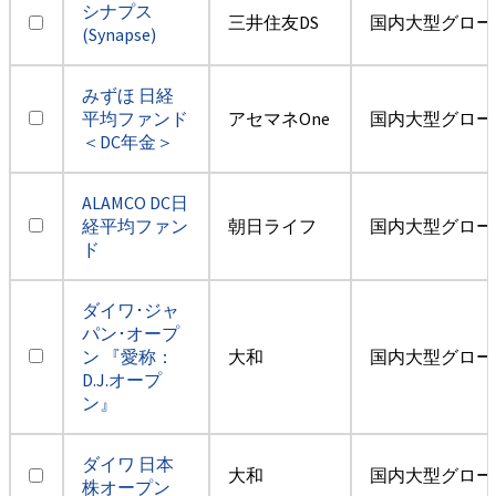
シナプス
三井住友DS
国内大型グロー
(Synapse)
みずほ 日経
平均ファンド
アセマネOne
国内大型グロー
＜DC年金＞
ALAMCO DC日
経平均ファン
朝日ライフ
国内大型グロー
ド
ダイワ･ジャ
パン･オープ
ン 『愛称：
大和
国内大型グロー
D.J.オープ
ン』
ダイワ 日本
大和
国内大型グロー
株オープン