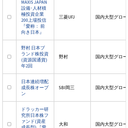
MAXIS JAPAN
設備･人材積
極投資企業
三菱UFJ
国内大型グロー
200上場投信
『愛称： 前
向き日本』
野村 日本ブ
ランド株投資
野村
国内大型グロー
(資源国通貨)
年2回
日本連続増配
成長株オープ
SBI岡三
国内大型グロー
ン
ドラッカー研
究所日本株フ
ァンド(資産
大和
国内大型グロー
成長型) 『愛