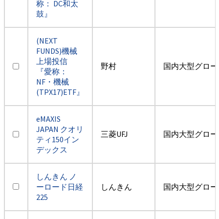
称： DC和太
鼓』
(NEXT
FUNDS)機械
上場投信
野村
国内大型グロー
『愛称：
NF・機械
(TPX17)ETF』
eMAXIS
JAPAN クオリ
三菱UFJ
国内大型グロー
ティ150イン
デックス
しんきん ノ
ーロード日経
しんきん
国内大型グロー
225