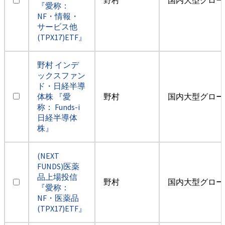
『愛称：
NF・情報・
サービス他
(TPX17)ETF』
野村 インデ
ックスファン
ド・日経半導
体株 『愛
野村
国内大型グロー
称： Funds-i
日経半導体
株』
(NEXT
FUNDS)医薬
品上場投信
野村
国内大型グロー
『愛称：
NF・医薬品
(TPX17)ETF』