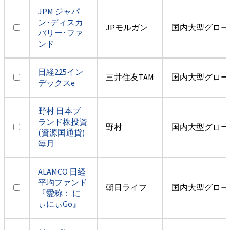
JPM ジャパ
ン･ディスカ
JPモルガン
国内大型グロー
バリー･ファ
ンド
日経225イン
三井住友TAM
国内大型グロー
デックスe
野村 日本ブ
ランド株投資
野村
国内大型グロー
(資源国通貨)
毎月
ALAMCO 日経
平均ファンド
朝日ライフ
国内大型グロー
『愛称： に
ぃにぃGo』