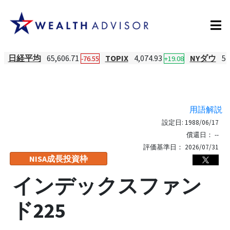
日経平均
65,606.71
TOPIX
4,074.93
NYダウ
54
-76.55
+19.08
用語解説
設定日:
1988/06/17
償還日：
--
評価基準日：
2026/07/31
NISA成長投資枠
インデックスファン
ド225