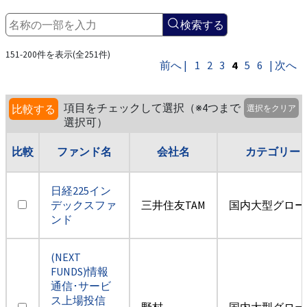
検索する
151-200件を表示(全251件)
前へ |
1
2
3
4
5
6
| 次へ
項目をチェックして選択（※4つまで
比較する
選択をクリア
選択可）
比較
ファンド名
会社名
カテゴリー
日経225イン
デックスファ
三井住友TAM
国内大型グロー
ンド
(NEXT
FUNDS)情報
通信･サービ
ス上場投信
野村
国内大型グロー