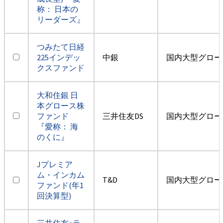
称： 日本の
リーダーズ』
つみたて日経
225インデッ
中銀
国内大型グロー
クスファンド
大和住銀 日
本グロース株
ファンド
三井住友DS
国内大型グロー
『愛称： 海
のくに』
Jプレミア
ム・インカム
T&D
国内大型グロー
ファンド(年1
回決算型)
三井住友･ラ