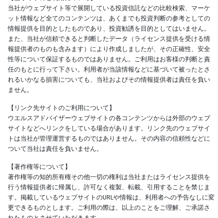
当社がウェブサイト等で展開している投資信託などの比較検索、マーケ
ット情報など全てのコンテンツは、あくまでも投資判断の参考としての
情報提供を目的としたものであり、投資勧誘を目的としてはいません。
また、当社が信頼できると判断したデータ（ライセンス提供を受ける情
報提供者のものも含みます）により作成しましたが、その正確性、安全
性等について保証するものではありません。ご利用はお客様の判断と責
任のもとに行って下さい。利用者が当該情報などに基づいて被ったとさ
れるいかなる損害についても、当社およびその情報提供者は責任を負い
ません。
【リンク先サイトのご利用について】
ウエルスアドバイザーウェブサイトの各コンテンツからは外部のウェブ
サイトなどへリンクをしている場合があります。リンク先のウェブサイ
トは当社が管理運営するものではありません。その内容の信頼性などに
ついて当社は責任を負いません。
【著作権等について】
著作権等の知的所有権その他一切の権利は当社またはライセンス提供を
行う情報提供者に帰属し、許可なく複製、転載、引用することを禁じま
す。掲載しているウェブサイトのURLや情報は、利用者への予告なしに変
更できるものとします。ご利用の際は、以上のことをご理解、ご承諾さ
れたものとさせていただきます。