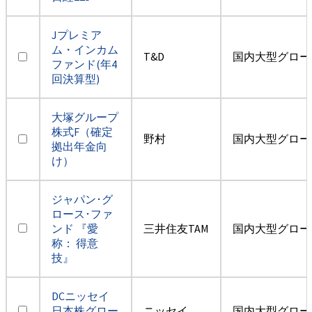
Jプレミア
ム・インカム
T&D
国内大型グロー
ファンド(年4
回決算型)
大塚グループ
株式F（確定
野村
国内大型グロー
拠出年金向
け）
ジャパン･グ
ロース･ファ
ンド 『愛
三井住友TAM
国内大型グロー
称： 得意
技』
DCニッセイ
日本株グロー
ニッセイ
国内大型グロー