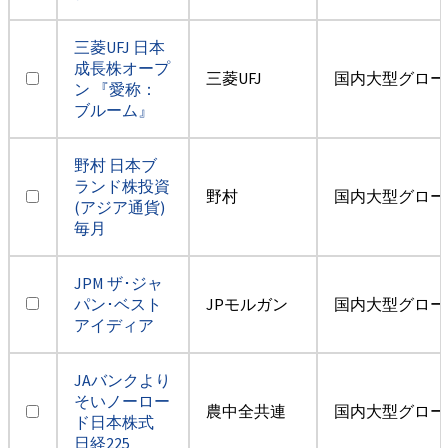
三菱UFJ 日本
成長株オープ
三菱UFJ
国内大型グロー
ン 『愛称：
ブルーム』
野村 日本ブ
ランド株投資
野村
国内大型グロー
(アジア通貨)
毎月
JPM ザ･ジャ
パン･ベスト
JPモルガン
国内大型グロー
アイディア
JAバンクより
そいノーロー
農中全共連
国内大型グロー
ド日本株式
日経225