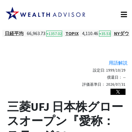
日経平均
66,963.73
TOPIX
4,110.46
NYダウ
+1357.02
+35.53
用語解説
設定日:
1999/10/29
償還日：
--
評価基準日：
2026/07/31
三菱UFJ 日本株グロー
スオープン『愛称：