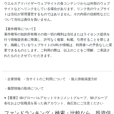
ウエルスアドバイザーウェブサイトの各コンテンツからは外部のウェブ
サイトなどへリンクをしている場合があります。リンク先のウェブサイ
トは当社が管理運営するものではありません。その内容の信頼性などに
ついて当社は責任を負いません。
【著作権等について】
著作権等の知的所有権その他一切の権利は当社またはライセンス提供を
行う情報提供者に帰属し、許可なく複製、転載、引用することを禁じま
す。掲載しているウェブサイトのURLや情報は、利用者への予告なしに変
更できるものとします。ご利用の際は、以上のことをご理解、ご承諾さ
れたものとさせていただきます。
・
企業情報
・
当サイトのご利用について
・
個人情報保護方針
・
履歴情報の取得について
※
【重要】SBIグローバルアセットマネジメントグループ、SBIグループ
各社および役職員を装った偽アカウント、偽広告にご注意ください
ファンドランキング・検索・比較なら、投資信