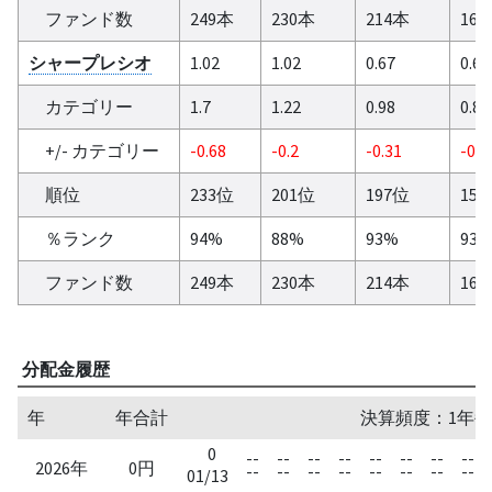
ファンド数
249本
230本
214本
16
シャープレシオ
1.02
1.02
0.67
0.69
カテゴリー
1.7
1.22
0.98
0.86
+/- カテゴリー
-0.68
-0.2
-0.31
-0.1
順位
233位
201位
197位
15
％ランク
94%
88%
93%
93
ファンド数
249本
230本
214本
16
分配金履歴
年
年合計
決算頻度：1年毎
0
--
--
--
--
--
--
--
--
2026年
0円
--
--
--
--
--
--
--
--
01/13