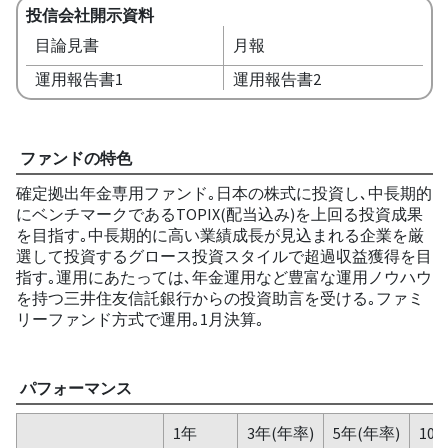
投信会社開示資料
目論見書
月報
運用報告書1
運用報告書2
ファンドの特色
確定拠出年金専用ファンド｡日本の株式に投資し､中長期的
にベンチマークであるTOPIX(配当込み)を上回る投資成果
を目指す｡中長期的に高い業績成長が見込まれる企業を厳
選して投資するグロース投資スタイルで超過収益獲得を目
指す｡運用にあたっては､年金運用など豊富な運用ノウハウ
を持つ三井住友信託銀行からの投資助言を受ける｡ファミ
リーファンド方式で運用｡1月決算｡
パフォーマンス
1年
3年(年率)
5年(年率)
10