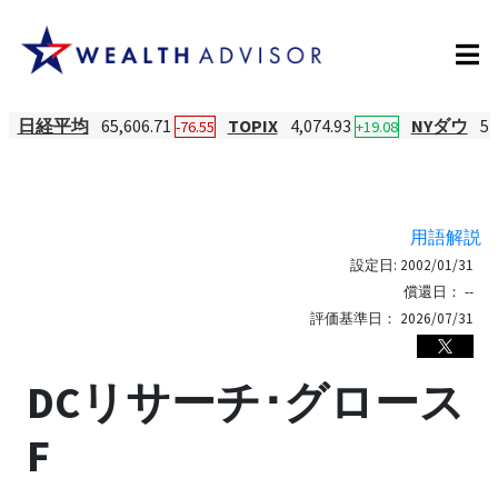
日経平均
65,606.71
TOPIX
4,074.93
NYダウ
54
-76.55
+19.08
用語解説
設定日:
2002/01/31
償還日：
--
評価基準日：
2026/07/31
DCリサーチ･グロース
F