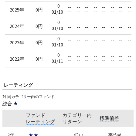
0
--
--
--
--
--
--
--
--
2025年
0円
--
--
--
--
--
--
--
--
01/10
0
--
--
--
--
--
--
--
--
2024年
0円
--
--
--
--
--
--
--
--
01/10
0
--
--
--
--
--
--
--
--
2023年
0円
--
--
--
--
--
--
--
--
01/10
0
--
--
--
--
--
--
--
--
2022年
0円
--
--
--
--
--
--
--
--
01/11
レーティング
対 同カテゴリー内のファンド
総合
★
ファンド
カテゴリー内
標準偏差
レーティング
リターン
3年
★★
低い
平均的