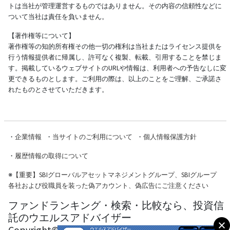
トは当社が管理運営するものではありません。その内容の信頼性などに
ついて当社は責任を負いません。
【著作権等について】
著作権等の知的所有権その他一切の権利は当社またはライセンス提供を
行う情報提供者に帰属し、許可なく複製、転載、引用することを禁じま
す。掲載しているウェブサイトのURLや情報は、利用者への予告なしに変
更できるものとします。ご利用の際は、以上のことをご理解、ご承諾さ
れたものとさせていただきます。
・
企業情報
・
当サイトのご利用について
・
個人情報保護方針
・
履歴情報の取得について
※
【重要】SBIグローバルアセットマネジメントグループ、SBIグループ
各社および役職員を装った偽アカウント、偽広告にご注意ください
ファンドランキング・検索・比較なら、投資信
託のウエルスアドバイザー
Copyright© Wealth Advisor Co., Ltd. All Rights