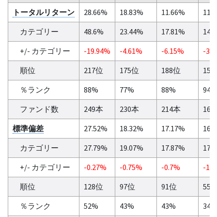
トータルリターン
28.66%
18.83%
11.66%
11.
カテゴリー
48.6%
23.44%
17.81%
14.
+/- カテゴリー
-19.94%
-4.61%
-6.15%
-3.
順位
217位
175位
188位
15
％ランク
88%
77%
88%
94
ファンド数
249本
230本
214本
16
標準偏差
27.52%
18.32%
17.17%
16.
カテゴリー
27.79%
19.07%
17.87%
17.
+/- カテゴリー
-0.27%
-0.75%
-0.7%
-1.
順位
128位
97位
91位
55
％ランク
52%
43%
43%
34