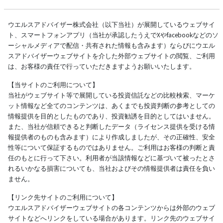
ウエルスアドバイザー株式会社（以下当社）が展開しているウェブサイ
ト、スマートフォンアプリ（当社が承認したうえでXやfacebookなどのソ
ーシャルメディアで配信・共有された情報も含みます）ならびにウエル
スアドバイザーウェブサイトを介した外部ウェブサイトの閲覧、ご利用
は、お客様の責任で行っていただきますようお願いいたします。
【当サイトのご利用について】
当社がウェブサイト等で展開している投資信託などの比較検索、マーケ
ット情報など全てのコンテンツは、あくまでも投資判断の参考としての
情報提供を目的としたものであり、投資勧誘を目的としてはいません。
また、当社が信頼できると判断したデータ（ライセンス提供を受ける情
報提供者のものも含みます）により作成しましたが、その正確性、安全
性等について保証するものではありません。ご利用はお客様の判断と責
任のもとに行って下さい。利用者が当該情報などに基づいて被ったとさ
れるいかなる損害についても、当社およびその情報提供者は責任を負い
ません。
【リンク先サイトのご利用について】
ウエルスアドバイザーウェブサイトの各コンテンツからは外部のウェブ
サイトなどへリンクをしている場合があります。リンク先のウェブサイ