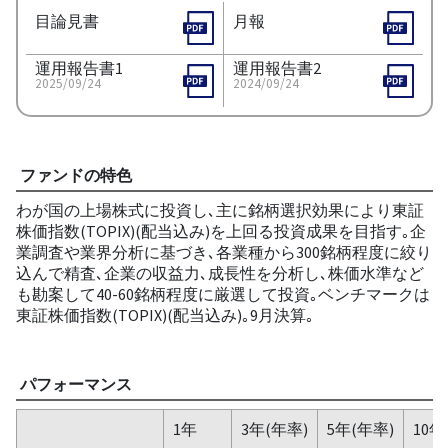
目論見書
月報
運用報告書1
運用報告書2
2025/09/24
2024/09/24
ファンドの特色
わが国の上場株式に投資し､主に銘柄選択効果により東証
株価指数(TOPIX)(配当込み)を上回る投資成果を目指す｡企
業調査や業界分析に基づき､各業種から300銘柄程度に絞り
込んで精査､企業の収益力､成長性を分析し､株価水準など
も勘案して40-60銘柄程度に厳選して投資｡ベンチマークは
東証株価指数(TOPIX)(配当込み)｡9月決算｡
パフォーマンス
1年
3年(年率)
5年(年率)
10年