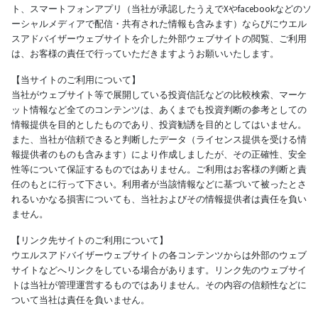
ト、スマートフォンアプリ（当社が承認したうえでXやfacebookなどのソ
ーシャルメディアで配信・共有された情報も含みます）ならびにウエル
スアドバイザーウェブサイトを介した外部ウェブサイトの閲覧、ご利用
は、お客様の責任で行っていただきますようお願いいたします。
【当サイトのご利用について】
当社がウェブサイト等で展開している投資信託などの比較検索、マーケ
ット情報など全てのコンテンツは、あくまでも投資判断の参考としての
情報提供を目的としたものであり、投資勧誘を目的としてはいません。
また、当社が信頼できると判断したデータ（ライセンス提供を受ける情
報提供者のものも含みます）により作成しましたが、その正確性、安全
性等について保証するものではありません。ご利用はお客様の判断と責
任のもとに行って下さい。利用者が当該情報などに基づいて被ったとさ
れるいかなる損害についても、当社およびその情報提供者は責任を負い
ません。
【リンク先サイトのご利用について】
ウエルスアドバイザーウェブサイトの各コンテンツからは外部のウェブ
サイトなどへリンクをしている場合があります。リンク先のウェブサイ
トは当社が管理運営するものではありません。その内容の信頼性などに
ついて当社は責任を負いません。