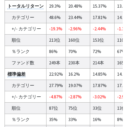
トータルリターン
29.3%
20.48%
15.37%
13.5
カテゴリー
48.6%
23.44%
17.81%
14.9
+/- カテゴリー
-19.3%
-2.96%
-2.44%
-1.3
順位
213位
160位
153位
110
％ランク
86%
70%
72%
67%
ファンド数
249本
230本
214本
165
標準偏差
22.92%
16.2%
14.85%
14.3
カテゴリー
27.79%
19.07%
17.87%
17.3
+/- カテゴリー
-4.87%
-2.87%
-3.02%
-2.9
順位
87位
75位
33位
13位
％ランク
35%
33%
16%
8%