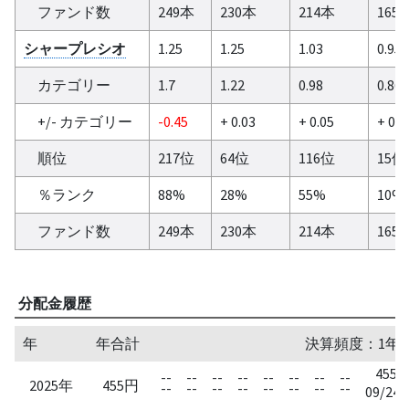
ファンド数
249本
230本
214本
165
シャープレシオ
1.25
1.25
1.03
0.95
カテゴリー
1.7
1.22
0.98
0.86
+/- カテゴリー
-0.45
+ 0.03
+ 0.05
+ 0.0
順位
217位
64位
116位
15位
％ランク
88%
28%
55%
10%
ファンド数
249本
230本
214本
165
分配金履歴
年
年合計
決算頻度：1年
455
--
--
--
--
--
--
--
--
2025年
455円
--
--
--
--
--
--
--
--
09/24