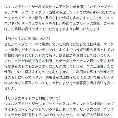
ウエルスアドバイザー株式会社（以下当社）が展開しているウェブサイ
ト、スマートフォンアプリ（当社が承認したうえでXやfacebookなどのソ
ーシャルメディアで配信・共有された情報も含みます）ならびにウエル
スアドバイザーウェブサイトを介した外部ウェブサイトの閲覧、ご利用
は、お客様の責任で行っていただきますようお願いいたします。
【当サイトのご利用について】
当社がウェブサイト等で展開している投資信託などの比較検索、マーケ
ット情報など全てのコンテンツは、あくまでも投資判断の参考としての
情報提供を目的としたものであり、投資勧誘を目的としてはいません。
また、当社が信頼できると判断したデータ（ライセンス提供を受ける情
報提供者のものも含みます）により作成しましたが、その正確性、安全
性等について保証するものではありません。ご利用はお客様の判断と責
任のもとに行って下さい。利用者が当該情報などに基づいて被ったとさ
れるいかなる損害についても、当社およびその情報提供者は責任を負い
ません。
【リンク先サイトのご利用について】
ウエルスアドバイザーウェブサイトの各コンテンツからは外部のウェブ
サイトなどへリンクをしている場合があります。リンク先のウェブサイ
トは当社が管理運営するものではありません。その内容の信頼性などに