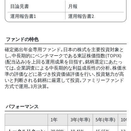
目論見書
月報
運用報告書1
運用報告書2
ファンドの特色
確定拠出年金専用ファンド｡日本の株式を主要投資対象と
し､中長期的にベンチマークである東証株価指数(TOPIX)
(配当込み)を上回る運用成果を目指す｡銘柄選定にあたっ
ては､企業調査による中長期的な利益成長性の分析､株価水
準の評価などに基づき投資価値評価を行い､投資魅力が高
いと判断される銘柄に厳選して投資｡ファミリーファンド
方式で運用｡3月決算｡
パフォーマンス
1年
3年(年率)
5年(年率)
10年