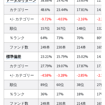
トータルリターン
38.88%
19.41%
15.65%
12.7
カテゴリー
48.6%
23.44%
17.81%
14.9
+/- カテゴリー
-9.72%
-4.03%
-2.16%
-2.2
順位
157位
167位
148位
132
％ランク
64%
73%
70%
80%
ファンド数
249本
230本
214本
165
標準偏差
23.21%
15.79%
15.02%
14.9
カテゴリー
27.79%
19.07%
17.87%
17.3
+/- カテゴリー
-4.58%
-3.28%
-2.85%
-2.3
順位
89位
60位
38位
27位
％ランク
36%
27%
18%
17%
ファンド数
249本
230本
214本
165