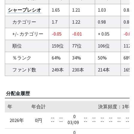
シャープレシオ
1.65
1.21
1.03
0.85
カテゴリー
1.7
1.22
0.98
0.86
+/- カテゴリー
-0.05
-0.01
+ 0.05
-0.01
順位
159位
77位
106位
112
％ランク
64%
34%
50%
68%
ファンド数
249本
230本
214本
165
分配金履歴
年
年合計
決算頻度：1年毎
0
--
--
--
--
--
--
--
--
2026年
0円
--
--
--
--
--
--
--
--
03/09
0
--
--
--
--
--
--
--
--