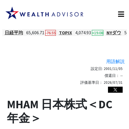
日経平均
65,606.71
TOPIX
4,074.93
NYダウ
54
-76.55
+19.08
用語解説
設定日:
2001/11/05
償還日：
--
評価基準日：
2026/07/31
MHAM 日本株式＜DC
年金＞