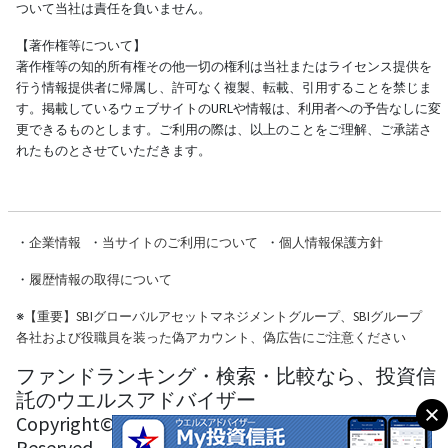
ついて当社は責任を負いません。
【著作権等について】
著作権等の知的所有権その他一切の権利は当社またはライセンス提供を
行う情報提供者に帰属し、許可なく複製、転載、引用することを禁じま
す。掲載しているウェブサイトのURLや情報は、利用者への予告なしに変
更できるものとします。ご利用の際は、以上のことをご理解、ご承諾さ
れたものとさせていただきます。
・
企業情報
・
当サイトのご利用について
・
個人情報保護方針
・
履歴情報の取得について
※
【重要】SBIグローバルアセットマネジメントグループ、SBIグループ
各社および役職員を装った偽アカウント、偽広告にご注意ください
ファンドランキング・検索・比較なら、投資信
託のウエルスアドバイザー
Copyright© Wealth Advisor Co., Ltd. All Rights
Reserved.