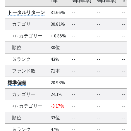
1年
3年(年率)
5年(年率)
10
トータルリターン
31.66%
--
--
--
カテゴリー
30.81%
--
--
--
+/- カテゴリー
+ 0.85%
--
--
--
順位
30位
--
--
--
％ランク
43%
--
--
--
ファンド数
71本
--
--
--
標準偏差
20.93%
--
--
--
カテゴリー
24.1%
--
--
--
+/- カテゴリー
-3.17%
--
--
--
順位
33位
--
--
--
％ランク
47%
--
--
--