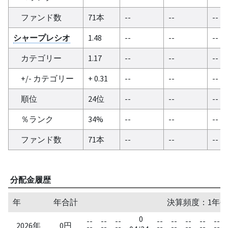
ファンド数
71本
--
--
--
シャープレシオ
1.48
--
--
--
カテゴリー
1.17
--
--
--
+/- カテゴリー
+ 0.31
--
--
--
順位
24位
--
--
--
％ランク
34%
--
--
--
ファンド数
71本
--
--
--
分配金履歴
年
年合計
決算頻度：1年毎
0
--
--
--
--
--
--
--
--
2026年
0円
--
--
--
--
--
--
--
--