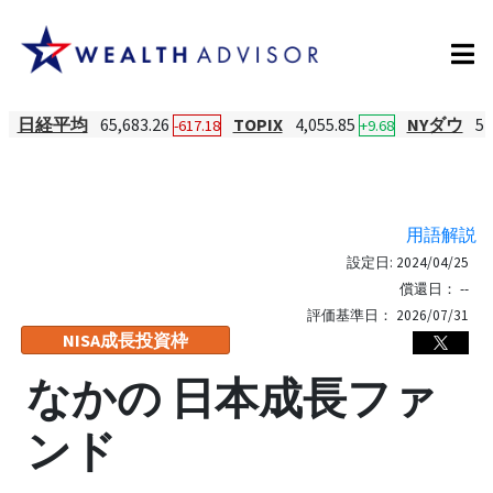
日経平均
65,683.26
TOPIX
4,055.85
NYダウ
54
-617.18
+9.68
用語解説
設定日:
2024/04/25
償還日：
--
評価基準日：
2026/07/31
NISA成長投資枠
なかの 日本成長ファ
ンド