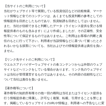
【当サイトのご利用について】
当社がウェブサイト等で展開している投資信託などの比較検索、マーケ
ット情報など全てのコンテンツは、あくまでも投資判断の参考としての
情報提供を目的としたものであり、投資勧誘を目的としてはいません。
また、当社が信頼できると判断したデータ（ライセンス提供を受ける情
報提供者のものも含みます）により作成しましたが、その正確性、安全
性等について保証するものではありません。ご利用はお客様の判断と責
任のもとに行って下さい。利用者が当該情報などに基づいて被ったとさ
れるいかなる損害についても、当社およびその情報提供者は責任を負い
ません。
【リンク先サイトのご利用について】
ウエルスアドバイザーウェブサイトの各コンテンツからは外部のウェブ
サイトなどへリンクをしている場合があります。リンク先のウェブサイ
トは当社が管理運営するものではありません。その内容の信頼性などに
ついて当社は責任を負いません。
【著作権等について】
著作権等の知的所有権その他一切の権利は当社またはライセンス提供を
行う情報提供者に帰属し、許可なく複製、転載、引用することを禁じま
す。掲載しているウェブサイトのURLや情報は、利用者への予告なしに変