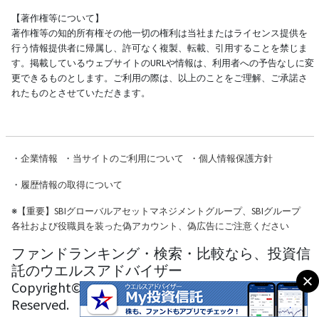
【著作権等について】
著作権等の知的所有権その他一切の権利は当社またはライセンス提供を
行う情報提供者に帰属し、許可なく複製、転載、引用することを禁じま
す。掲載しているウェブサイトのURLや情報は、利用者への予告なしに変
更できるものとします。ご利用の際は、以上のことをご理解、ご承諾さ
れたものとさせていただきます。
・
企業情報
・
当サイトのご利用について
・
個人情報保護方針
・
履歴情報の取得について
※
【重要】SBIグローバルアセットマネジメントグループ、SBIグループ
各社および役職員を装った偽アカウント、偽広告にご注意ください
ファンドランキング・検索・比較なら、投資信
託のウエルスアドバイザー
Copyright© Wealth Advisor Co., Ltd. All Rights
Reserved.