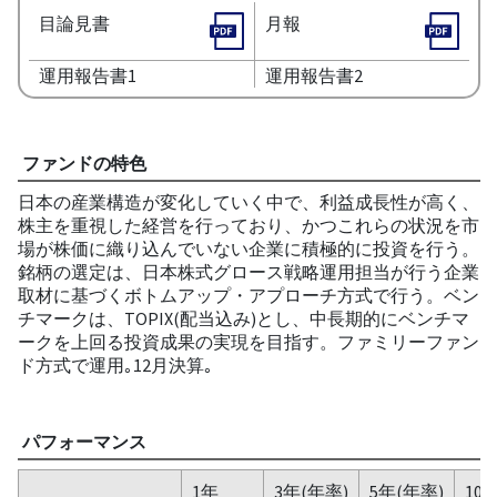
目論見書
月報
運用報告書1
運用報告書2
ファンドの特色
日本の産業構造が変化していく中で、利益成長性が高く、
株主を重視した経営を行っており、かつこれらの状況を市
場が株価に織り込んでいない企業に積極的に投資を行う。
銘柄の選定は、日本株式グロース戦略運用担当が行う企業
取材に基づくボトムアップ・アプローチ方式で行う。ベン
チマークは、TOPIX(配当込み)とし、中長期的にベンチマ
ークを上回る投資成果の実現を目指す。ファミリーファン
ド方式で運用｡12月決算｡
パフォーマンス
1年
3年(年率)
5年(年率)
10