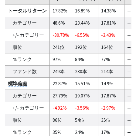
トータルリターン
17.82%
16.89%
14.38%
--
カテゴリー
48.6%
23.44%
17.81%
--
+/- カテゴリー
-30.78%
-6.55%
-3.43%
--
順位
241位
192位
164位
--
％ランク
97%
84%
77%
--
ファンド数
249本
230本
214本
--
標準偏差
22.87%
15.51%
14.9%
--
カテゴリー
27.79%
19.07%
17.87%
--
+/- カテゴリー
-4.92%
-3.56%
-2.97%
--
順位
86位
54位
35位
--
％ランク
35%
24%
17%
--