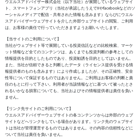
ウエルスアドバイザー株式会社（以下当社）が展開しているウェブサイ
ト、スマートフォンアプリ（当社が承認したうえでXやfacebookなどのソ
ーシャルメディアで配信・共有された情報も含みます）ならびにウエル
スアドバイザーウェブサイトを介した外部ウェブサイトの閲覧、ご利用
は、お客様の責任で行っていただきますようお願いいたします。
【当サイトのご利用について】
当社がウェブサイト等で展開している投資信託などの比較検索、マーケ
ット情報など全てのコンテンツは、あくまでも投資判断の参考としての
情報提供を目的としたものであり、投資勧誘を目的としてはいません。
また、当社が信頼できると判断したデータ（ライセンス提供を受ける情
報提供者のものも含みます）により作成しましたが、その正確性、安全
性等について保証するものではありません。ご利用はお客様の判断と責
任のもとに行って下さい。利用者が当該情報などに基づいて被ったとさ
れるいかなる損害についても、当社およびその情報提供者は責任を負い
ません。
【リンク先サイトのご利用について】
ウエルスアドバイザーウェブサイトの各コンテンツからは外部のウェブ
サイトなどへリンクをしている場合があります。リンク先のウェブサイ
トは当社が管理運営するものではありません。その内容の信頼性などに
ついて当社は責任を負いません。