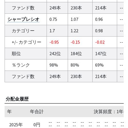
ファンド数
249本
230本
214本
--
シャープレシオ
0.75
1.07
0.96
--
カテゴリー
1.7
1.22
0.98
--
+/- カテゴリー
-0.95
-0.15
-0.02
--
順位
242位
184位
147位
--
％ランク
98%
80%
69%
--
ファンド数
249本
230本
214本
--
分配金履歴
年
年合計
決算頻度：1年毎
--
--
--
--
--
--
--
--
--
--
2025年
0円
--
--
--
--
--
--
--
--
--
--