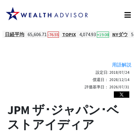
日経平均
65,606.71
TOPIX
4,074.93
NYダウ
54
-76.55
+19.08
用語解説
設定日:
2018/07/24
償還日：
2028/12/14
評価基準日：
2026/07/31
JPM ザ･ジャパン･ベ
ストアイディア