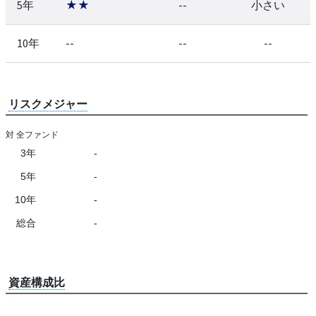
5年
★★
--
小さい
10年
--
--
--
リスクメジャー
対 全ファンド
3年
-
5年
-
10年
-
総合
-
資産構成比