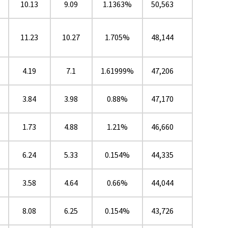
10.13
9.09
1.1363%
50,563
11.23
10.27
1.705%
48,144
4.19
7.1
1.61999%
47,206
3.84
3.98
0.88%
47,170
1.73
4.88
1.21%
46,660
6.24
5.33
0.154%
44,335
3.58
4.64
0.66%
44,044
8.08
6.25
0.154%
43,726