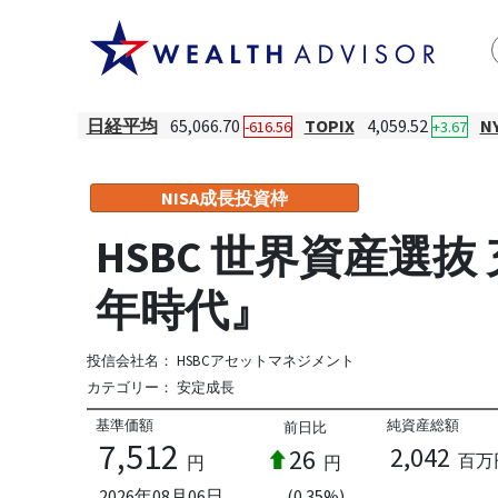
日経平均
65,066.70
TOPIX
4,059.52
N
-616.56
+3.67
NISA成長投資枠
HSBC 世界資産選
年時代』
投信会社名：
HSBCアセットマネジメント
カテゴリー：
安定成長
基準価額
純資産総額
前日比
7,512
2,042
26
百万
円
円
2026年08月06日
(0.35%)