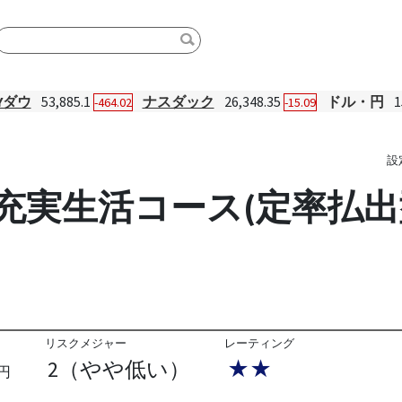
Yダウ
53,885.1
ナスダック
26,348.35
ドル・円
1
-464.02
-15.09
設
抜 充実生活コース(定率払出
リスクメジャー
レーティング
2（やや低い）
★★
円