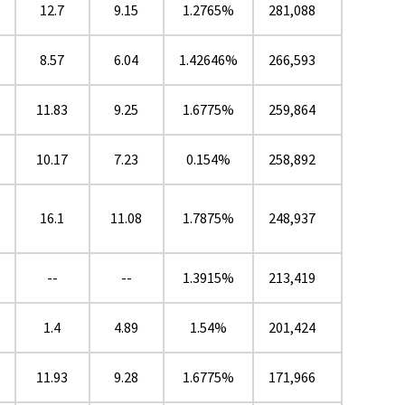
12.7
9.15
1.2765%
281,088
8.57
6.04
1.42646%
266,593
11.83
9.25
1.6775%
259,864
★
10.17
7.23
0.154%
258,892
16.1
11.08
1.7875%
248,937
★
--
--
1.3915%
213,419
1.4
4.89
1.54%
201,424
11.93
9.28
1.6775%
171,966