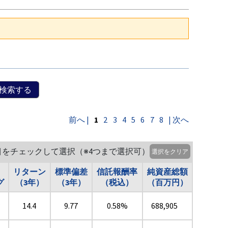
検索する
前へ |
1
2
3
4
5
6
7
8
| 次へ
目をチェックして選択（※4つまで選択可）
選択をクリア
リターン
標準偏差
信託報酬率
純資産総額
グ
（3年）
（3年）
（税込）
（百万円）
★
14.4
9.77
0.58%
688,905