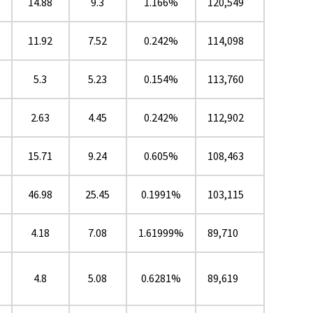
★
14.88
9.3
1.166%
120,549
★
11.92
7.52
0.242%
114,098
5.3
5.23
0.154%
113,760
2.63
4.45
0.242%
112,902
★
15.71
9.24
0.605%
108,463
★
46.98
25.45
0.1991%
103,115
4.18
7.08
1.61999%
89,710
4.8
5.08
0.6281%
89,619