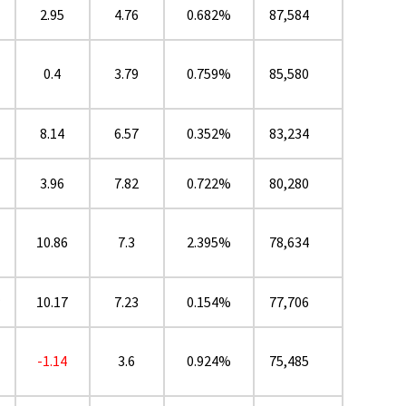
2.95
4.76
0.682%
87,584
0.4
3.79
0.759%
85,580
8.14
6.57
0.352%
83,234
3.96
7.82
0.722%
80,280
10.86
7.3
2.395%
78,634
★
10.17
7.23
0.154%
77,706
-1.14
3.6
0.924%
75,485