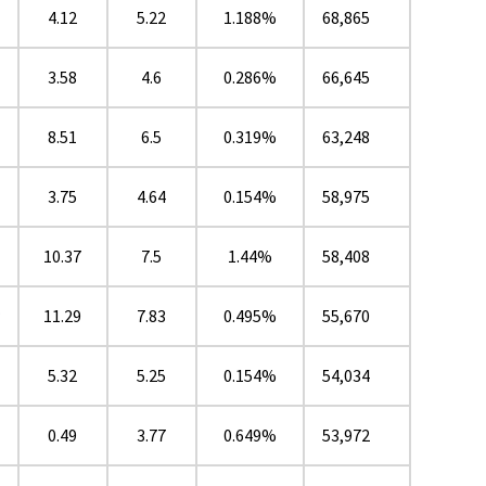
4.12
5.22
1.188%
68,865
3.58
4.6
0.286%
66,645
8.51
6.5
0.319%
63,248
3.75
4.64
0.154%
58,975
10.37
7.5
1.44%
58,408
★
11.29
7.83
0.495%
55,670
5.32
5.25
0.154%
54,034
0.49
3.77
0.649%
53,972