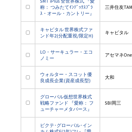
SMT iPlus 全世界株式 『愛
称： つみたてｲﾝﾃﾞｯｸｽﾌﾟﾗ
三井住友TA
ｽ・オール・カントリー』
キャピタル 世界株式ファ
キャピタル
ンド年2(分配重視/限定H)
LO・サーキュラー・エコ
アセマネOne
ノミー
ウォルター・スコット優
大和
良成長企業(資産成長型)
グローバル仮想世界株式
戦略ファンド 『愛称： フ
SBI岡三
ューチャーメタバース』
ピクテ･グローバル･イン
カム株式F(1年)フレ 『愛