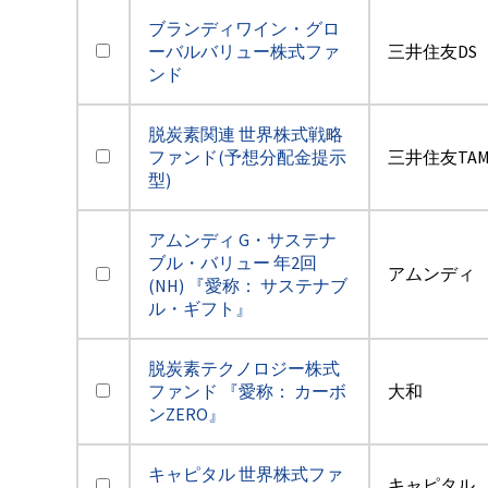
ブランディワイン・グロ
ーバルバリュー株式ファ
三井住友DS
ンド
脱炭素関連 世界株式戦略
ファンド(予想分配金提示
三井住友TA
型)
アムンディ G・サステナ
ブル・バリュー 年2回
アムンディ
(NH) 『愛称： サステナブ
ル・ギフト』
脱炭素テクノロジー株式
ファンド 『愛称： カーボ
大和
ンZERO』
キャピタル 世界株式ファ
キャピタル