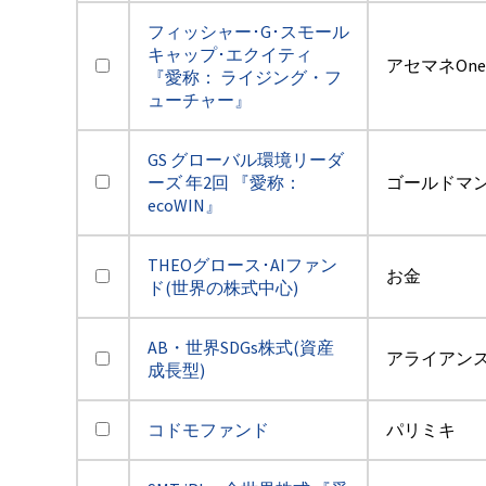
フィッシャー･G･スモール
キャップ･エクイティ
アセマネOne
『愛称： ライジング・フ
ューチャー』
GS グローバル環境リーダ
ーズ 年2回 『愛称：
ゴールドマ
ecoWIN』
THEOグロース･AIファン
お金
ド(世界の株式中心)
AB・世界SDGs株式(資産
アライアン
成長型)
コドモファンド
パリミキ