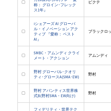
ピクテ
称： グロイン･フレック
ス1年』
iシェアーズ AI グローバ
ル・イノベーション アク
ブラックロ
ティブ 『愛称： ベスト
AI』
SMBC・アムンディ クライ
アムンディ
メート・アクション
野村 グローバル･クオリ
野村
ティ･グロースA(SMA･EW)
野村 アバンティス世界株
野村
式B(野村SMA・EW向け)
フィデリティ・世界テク