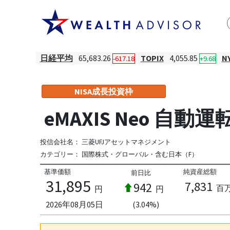
日経平均
65,683.26
TOPIX
4,055.85
N
-617.18
+9.68
NISA成長投資枠
eMAXIS Neo 自動運
投信会社名：
三菱UFJアセットマネジメント
カテゴリー：
国際株式・グローバル・含む日本（F）
基準価額
純資産総額
前日比
31,895
7,831
942
百
円
円
2026年08月05日
(3.04%)