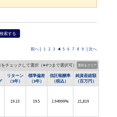
検索する
前へ |
1
2
3
4
5
6
7
8
9
| 次へ
目をチェックして選択（※4つまで選択可）
選択をクリア
リターン
標準偏差
信託報酬率
純資産総額
グ
（3年）
（3年）
（税込）
（百万円）
19.23
19.5
1.94999%
21,819