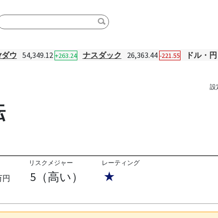
Yダウ
54,349.12
ナスダック
26,363.44
ドル・円
+263.24
-221.55
設
転
リスクメジャー
レーティング
5（高い）
★
万円