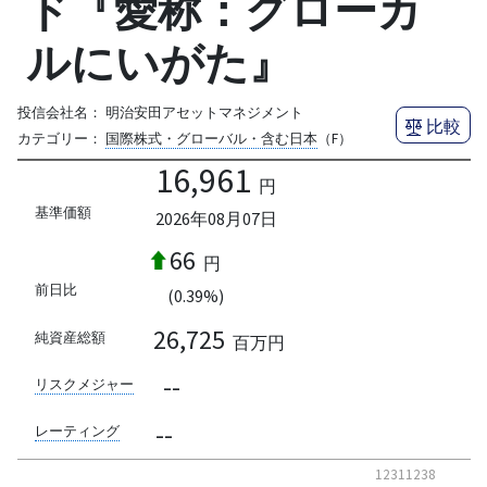
ド『愛称：グローカ
ルにいがた』
投信会社名：
明治安田アセットマネジメント
比較
カテゴリー：
国際株式・グローバル・含む日本
（F）
16,961
円
基準価額
2026年08月07日
66
円
前日比
(0.39%)
26,725
純資産総額
百万円
--
リスクメジャー
--
レーティング
12311238