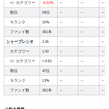
+/- カテゴリー
-6.51%
--
--
--
順位
58位
--
--
--
％ランク
16%
--
--
--
ファンド数
381本
--
--
--
シャープレシオ
2.36
--
--
--
カテゴリー
1.43
--
--
--
+/- カテゴリー
+ 0.93
--
--
--
順位
47位
--
--
--
％ランク
13%
--
--
--
ファンド数
381本
--
--
--