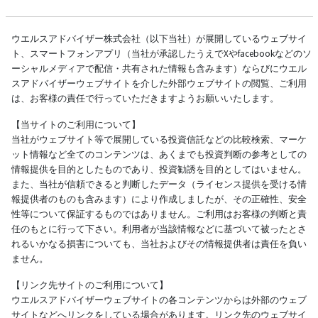
ウエルスアドバイザー株式会社（以下当社）が展開しているウェブサイ
ト、スマートフォンアプリ（当社が承認したうえでXやfacebookなどのソ
ーシャルメディアで配信・共有された情報も含みます）ならびにウエル
スアドバイザーウェブサイトを介した外部ウェブサイトの閲覧、ご利用
は、お客様の責任で行っていただきますようお願いいたします。
【当サイトのご利用について】
当社がウェブサイト等で展開している投資信託などの比較検索、マーケ
ット情報など全てのコンテンツは、あくまでも投資判断の参考としての
情報提供を目的としたものであり、投資勧誘を目的としてはいません。
また、当社が信頼できると判断したデータ（ライセンス提供を受ける情
報提供者のものも含みます）により作成しましたが、その正確性、安全
性等について保証するものではありません。ご利用はお客様の判断と責
任のもとに行って下さい。利用者が当該情報などに基づいて被ったとさ
れるいかなる損害についても、当社およびその情報提供者は責任を負い
ません。
【リンク先サイトのご利用について】
ウエルスアドバイザーウェブサイトの各コンテンツからは外部のウェブ
サイトなどへリンクをしている場合があります。リンク先のウェブサイ