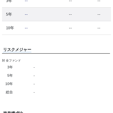
3年
--
--
--
5年
--
--
--
10年
--
--
--
リスクメジャー
対 全ファンド
3年
-
5年
-
10年
-
総合
-