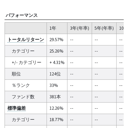
パフォーマンス
1年
3年(年率)
5年(年率)
10
トータルリターン
29.57%
--
--
--
カテゴリー
25.26%
--
--
--
+/- カテゴリー
+ 4.31%
--
--
--
順位
124位
--
--
--
％ランク
33%
--
--
--
ファンド数
381本
--
--
--
標準偏差
12.26%
--
--
--
カテゴリー
18.77%
--
--
--