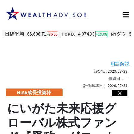
日経平均
65,606.71
TOPIX
4,074.93
NYダウ
54
-76.55
+19.08
用語解説
設定日:
2023/08/28
償還日：
--
評価基準日：
2026/07/31
NISA成長投資枠
にいがた未来応援グ
ローバル株式ファン