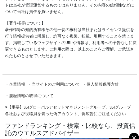
トは当社が管理運営するものではありません。その内容の信頼性などに
ついて当社は責任を負いません。
【著作権等について】
著作権等の知的所有権その他一切の権利は当社またはライセンス提供を
行う情報提供者に帰属し、許可なく複製、転載、引用することを禁じま
す。掲載しているウェブサイトのURLや情報は、利用者への予告なしに変
更できるものとします。ご利用の際は、以上のことをご理解、ご承諾さ
れたものとさせていただきます。
・
企業情報
・
当サイトのご利用について
・
個人情報保護方針
・
履歴情報の取得について
※
【重要】SBIグローバルアセットマネジメントグループ、SBIグループ
各社および役職員を装った偽アカウント、偽広告にご注意ください
ファンドランキング・検索・比較なら、投資信
託のウエルスアドバイザー