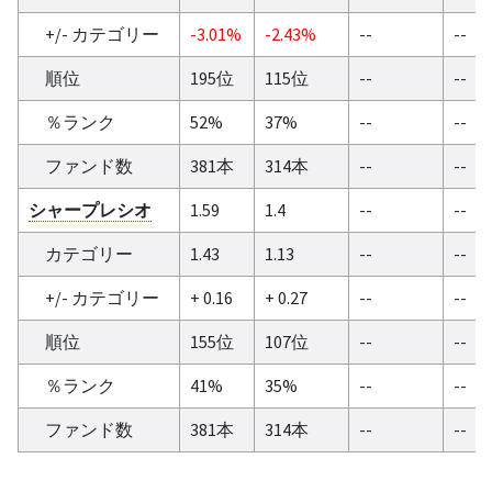
+/- カテゴリー
-3.01%
-2.43%
--
--
順位
195位
115位
--
--
％ランク
52%
37%
--
--
ファンド数
381本
314本
--
--
シャープレシオ
1.59
1.4
--
--
カテゴリー
1.43
1.13
--
--
+/- カテゴリー
+ 0.16
+ 0.27
--
--
順位
155位
107位
--
--
％ランク
41%
35%
--
--
ファンド数
381本
314本
--
--