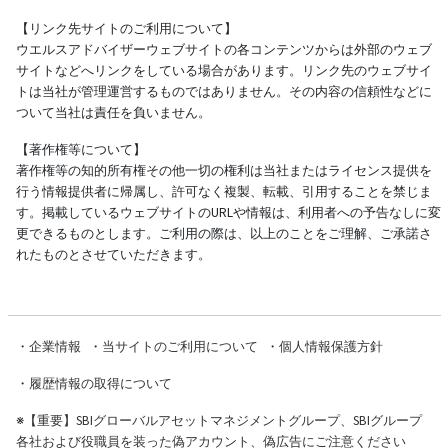
【リンク先サイトのご利用について】
ウエルスアドバイザーウェブサイトの各コンテンツからは外部のウェブ
サイトなどへリンクをしている場合があります。リンク先のウェブサイ
トは当社が管理運営するものではありません。その内容の信頼性などに
ついて当社は責任を負いません。
【著作権等について】
著作権等の知的所有権その他一切の権利は当社またはライセンス提供を
行う情報提供者に帰属し、許可なく複製、転載、引用することを禁じま
す。掲載しているウェブサイトのURLや情報は、利用者への予告なしに変
更できるものとします。ご利用の際は、以上のことをご理解、ご承諾さ
れたものとさせていただきます。
・
企業情報
・
当サイトのご利用について
・
個人情報保護方針
・
履歴情報の取得について
※
【重要】SBIグローバルアセットマネジメントグループ、SBIグループ
各社および役職員を装った偽アカウント、偽広告にご注意ください