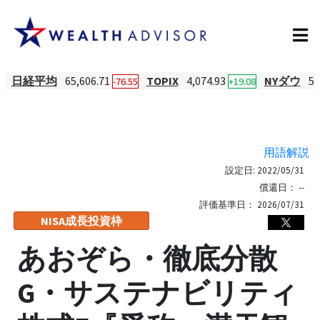
日経平均
65,606.71
TOPIX
4,074.93
NYダウ
54
-76.55
+19.08
用語解説
設定日:
2022/05/31
償還日：
--
評価基準日：
2026/07/31
NISA成長投資枠
あおぞら・徹底分散
G・サステナビリティ