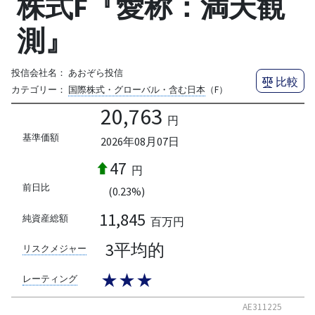
株式F『愛称：満天観
測』
投信会社名：
あおぞら投信
比較
カテゴリー：
国際株式・グローバル・含む日本
（F）
20,763
円
基準価額
2026年08月07日
47
円
前日比
(0.23%)
11,845
純資産総額
百万円
3平均的
リスクメジャー
★★★
レーティング
AE311225