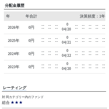
分配金履歴
年
年合計
決算頻度：1年毎
0
--
--
--
--
--
--
--
--
2026年
0円
--
--
--
--
--
--
--
--
04/20
0
--
--
--
--
--
--
--
--
2025年
0円
--
--
--
--
--
--
--
--
04/21
0
--
--
--
--
--
--
--
--
2024年
0円
--
--
--
--
--
--
--
--
04/22
0
--
--
--
--
--
--
--
--
2023年
0円
--
--
--
--
--
--
--
--
04/20
レーティング
対 同カテゴリー内のファンド
総合
★★★