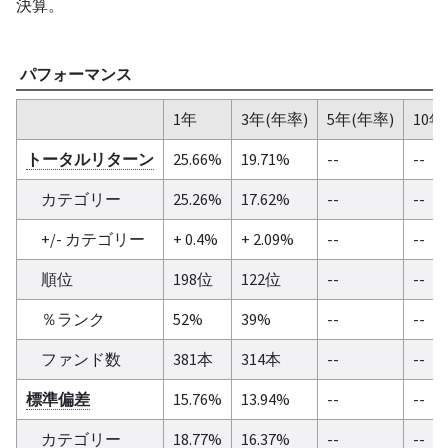
決算。
パフォーマンス
1年
3年(年率)
5年(年率)
10年
トータルリターン
25.66%
19.71%
--
--
カテゴリー
25.26%
17.62%
--
--
+/- カテゴリー
+ 0.4%
+ 2.09%
--
--
順位
198位
122位
--
--
％ランク
52%
39%
--
--
ファンド数
381本
314本
--
--
標準偏差
15.76%
13.94%
--
--
カテゴリー
18.77%
16.37%
--
--