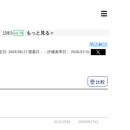
158.5
もっと見る＞
+0.70
用語解説
定日:
2009/08/27
償還日：
--
評価基準日：
2026/07/31
比較
01312098
2009082701