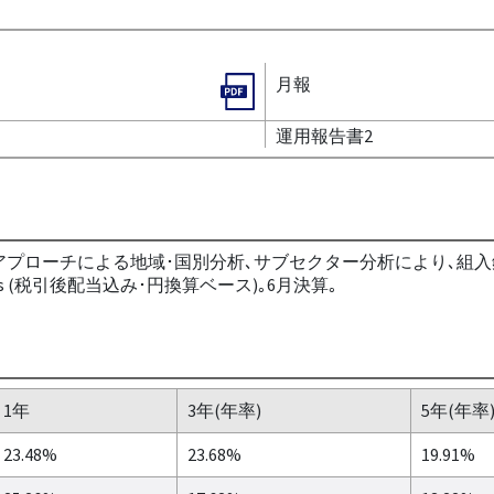
月報
運用報告書2
アプローチによる地域･国別分析､サブセクター分析により､組
ancials (税引後配当込み･円換算ベース)｡6月決算｡
1年
3年(年率)
5年(年率
23.48%
23.68%
19.91%