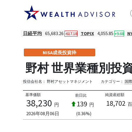
日経平均
65,683.26
TOPIX
4,055.85
N
-617.18
+9.68
NISA成長投資枠
野村 世界業種別投資
投信会社名：
野村アセットマネジメント
カテゴリー：
国
基準価額
純資産総額
前日比
38,230
18,702
139
円
円
2026年08月06日
(0.36%)