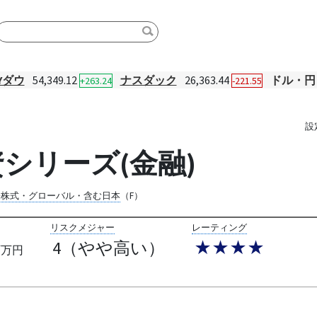
Yダウ
54,349.12
ナスダック
26,363.44
ドル・円
+263.24
-221.55
設
シリーズ(金融)
際株式・グローバル・含む日本
（F）
リスクメジャー
レーティング
4（やや高い）
★★★★
百万円