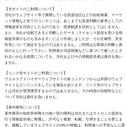
【当サイトのご利用について】
当社がウェブサイト等で展開している投資信託などの比較検索、マーケ
ット情報など全てのコンテンツは、あくまでも投資判断の参考としての
情報提供を目的としたものであり、投資勧誘を目的としてはいません。
また、当社が信頼できると判断したデータ（ライセンス提供を受ける情
報提供者のものも含みます）により作成しましたが、その正確性、安全
性等について保証するものではありません。ご利用はお客様の判断と責
任のもとに行って下さい。利用者が当該情報などに基づいて被ったとさ
れるいかなる損害についても、当社およびその情報提供者は責任を負い
ません。
【リンク先サイトのご利用について】
ウエルスアドバイザーウェブサイトの各コンテンツからは外部のウェブ
サイトなどへリンクをしている場合があります。リンク先のウェブサイ
トは当社が管理運営するものではありません。その内容の信頼性などに
ついて当社は責任を負いません。
【著作権等について】
著作権等の知的所有権その他一切の権利は当社またはライセンス提供を
行う情報提供者に帰属し、許可なく複製、転載、引用することを禁じま
す。掲載しているウェブサイトのURLや情報は、利用者への予告なしに変