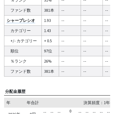
ファンド数
381本
--
--
--
シャープレシオ
1.93
--
--
--
カテゴリー
1.43
--
--
--
+/- カテゴリー
+ 0.5
--
--
--
順位
97位
--
--
--
％ランク
26%
--
--
--
ファンド数
381本
--
--
--
分配金履歴
年
年合計
決算頻度：1年毎
0
--
--
--
--
--
--
--
--