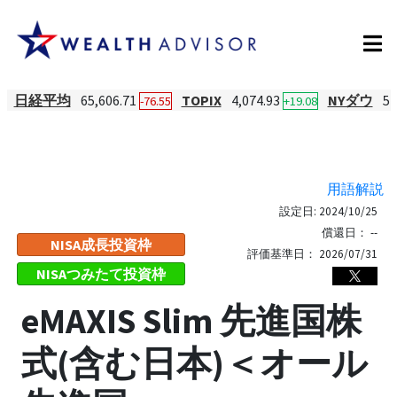
日経平均
65,606.71
TOPIX
4,074.93
NYダウ
54
-76.55
+19.08
用語解説
設定日:
2024/10/25
償還日：
--
NISA成長投資枠
評価基準日：
2026/07/31
NISAつみたて投資枠
eMAXIS Slim 先進国株
式(含む日本)＜オール