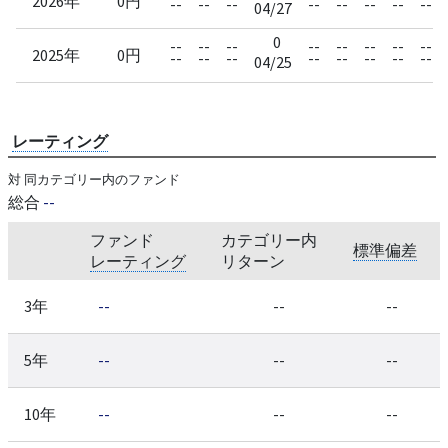
2026年
0円
--
--
--
--
--
--
--
--
04/27
0
--
--
--
--
--
--
--
--
2025年
0円
--
--
--
--
--
--
--
--
04/25
レーティング
対 同カテゴリー内のファンド
総合
--
ファンド
カテゴリー内
標準偏差
レーティング
リターン
3年
--
--
--
5年
--
--
--
10年
--
--
--