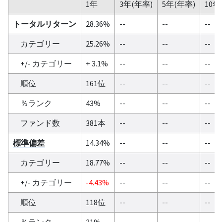
1年
3年(年率)
5年(年率)
10年
トータルリターン
28.36%
--
--
--
カテゴリー
25.26%
--
--
--
+/- カテゴリー
+ 3.1%
--
--
--
順位
161位
--
--
--
％ランク
43%
--
--
--
ファンド数
381本
--
--
--
標準偏差
14.34%
--
--
--
カテゴリー
18.77%
--
--
--
+/- カテゴリー
-4.43%
--
--
--
順位
118位
--
--
--
％ランク
31%
--
--
--