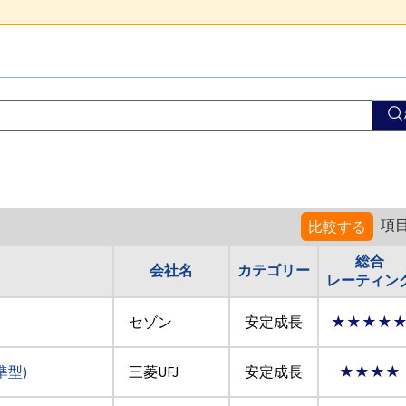
項
比較する
総合
会社名
カテゴリー
レーティン
セゾン
安定成長
★★★★
準型)
三菱UFJ
安定成長
★★★★