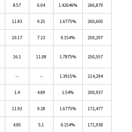
8.57
6.04
1.42646%
266,879
11.83
9.25
1.6775%
260,600
★
10.17
7.23
0.154%
259,297
16.1
11.08
1.7875%
250,557
★
--
--
1.3915%
214,294
1.4
4.89
1.54%
200,937
11.93
9.28
1.6775%
172,477
4.85
5.1
0.154%
171,938