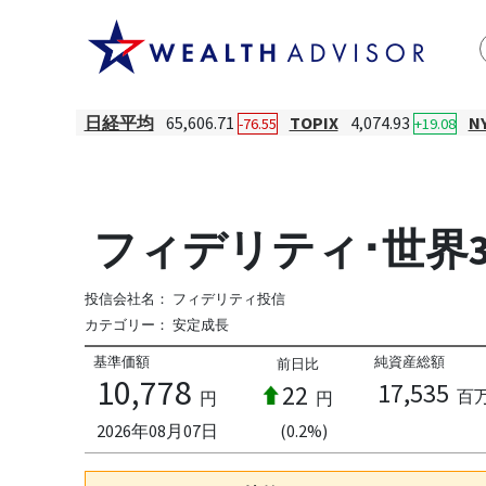
日経平均
65,606.71
TOPIX
4,074.93
N
-76.55
+19.08
フィデリティ･世界3
投信会社名：
フィデリティ投信
カテゴリー：
安定成長
基準価額
純資産総額
前日比
10,778
17,535
22
百
円
円
2026年08月07日
(0.2%)