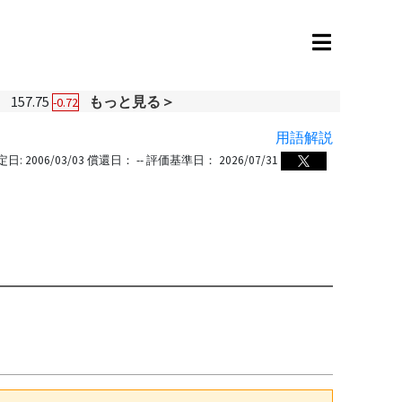
円
157.75
もっと見る＞
-0.72
用語解説
定日:
2006/03/03
償還日：
--
評価基準日：
2026/07/31