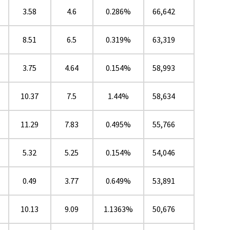
3.58
4.6
0.286%
66,642
8.51
6.5
0.319%
63,319
3.75
4.64
0.154%
58,993
10.37
7.5
1.44%
58,634
★
11.29
7.83
0.495%
55,766
5.32
5.25
0.154%
54,046
0.49
3.77
0.649%
53,891
10.13
9.09
1.1363%
50,676