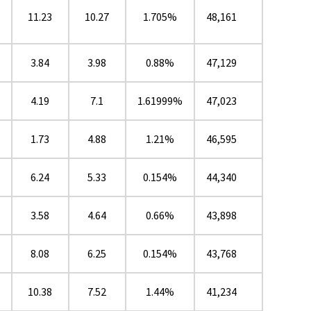
11.23
10.27
1.705%
48,161
3.84
3.98
0.88%
47,129
4.19
7.1
1.61999%
47,023
1.73
4.88
1.21%
46,595
6.24
5.33
0.154%
44,340
3.58
4.64
0.66%
43,898
8.08
6.25
0.154%
43,768
10.38
7.52
1.44%
41,234