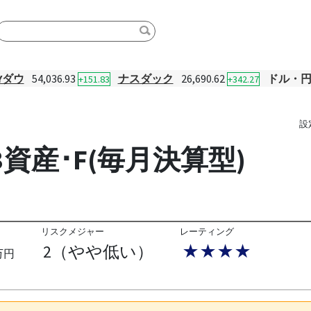
Yダウ
54,036.93
ナスダック
26,690.62
ドル・
+151.83
+342.27
設
資産･F(毎月決算型)
リスクメジャー
レーティング
2（やや低い）
★★★★
万円