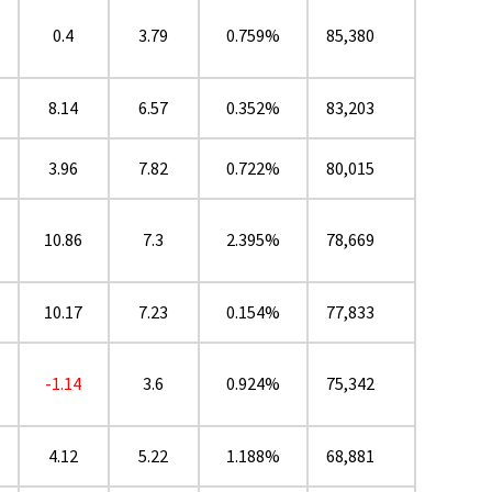
0.4
3.79
0.759%
85,380
8.14
6.57
0.352%
83,203
3.96
7.82
0.722%
80,015
10.86
7.3
2.395%
78,669
★
10.17
7.23
0.154%
77,833
-1.14
3.6
0.924%
75,342
4.12
5.22
1.188%
68,881