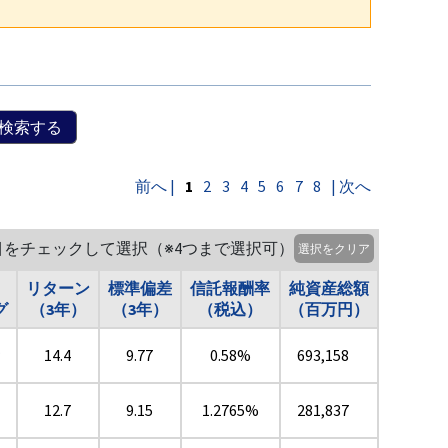
検索する
前へ |
1
2
3
4
5
6
7
8
| 次へ
目をチェックして選択（※4つまで選択可）
選択をクリア
リターン
標準偏差
信託報酬率
純資産総額
グ
（3年）
（3年）
（税込）
（百万円）
★
14.4
9.77
0.58%
693,158
12.7
9.15
1.2765%
281,837