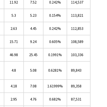
★
11.92
7.52
0.242%
114,537
5.3
5.23
0.154%
113,821
2.63
4.45
0.242%
112,853
★
15.71
9.24
0.605%
108,589
★
46.98
25.45
0.1991%
103,336
4.8
5.08
0.6281%
89,843
4.18
7.08
1.61999%
89,358
2.95
4.76
0.682%
87,531