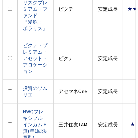
リスクプレ
ミアム・フ
ピクテ
安定成長
★★
ァンド
『愛称：
ポラリス』
ピクテ・プ
レミアム・
アセット・
ピクテ
安定成長
アロケーシ
ョン
投資のソム
アセマネOne
安定成長
リエ
NWQフレ
キシブル･
インカム H
三井住友TAM
安定成長
★
無(年1回決
算型)