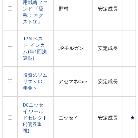
用戦略ファ
ンド 『愛
野村
安定成長
称： ネク
スト10』
JPM ベス
ト･インカ
JPモルガン
安定成長
ム(年1回決
算型)
投資のソム
リエ＜DC
アセマネOne
安定成長
年金＞
DCニッセ
イ ワール
ドセレクト
ニッセイ
安定成長
★
F(債券重
視)