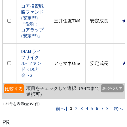
コア投資戦
略ファンド
(安定型)
三井住友TAM
安定成長
★
『愛称：
コアラップ
(安定型)』
DIAM ライ
フサイク
ル･ファン
アセマネOne
安定成長
★
ド＜DC年
金＞2
項目をチェックして選択（※4つまで
比較する
選択をクリア
選択可）
1-50件を表示(全351件)
前へ |
1
2
3
4
5
6
7
8
| 次へ
PR