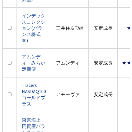
インデック
スコレクシ
ョン(バラ
三井住友TAM
安定成長
★
ンス株式
30)
アムンデ
ィ・みらい
アムンディ
安定成長
★★
定期便
Tracers
NASDAQ100
アモーヴァ
安定成長
ゴールドプ
ラス
東京海上・
円資産バラ