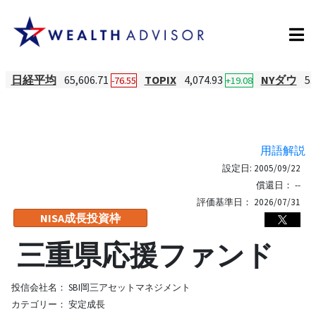
日経平均
65,606.71
TOPIX
4,074.93
NYダウ
53
-76.55
+19.08
用語解説
設定日:
2005/09/22
償還日：
--
評価基準日：
2026/07/31
NISA成長投資枠
三重県応援ファンド
投信会社名：
SBI岡三アセットマネジメント
カテゴリー：
安定成長