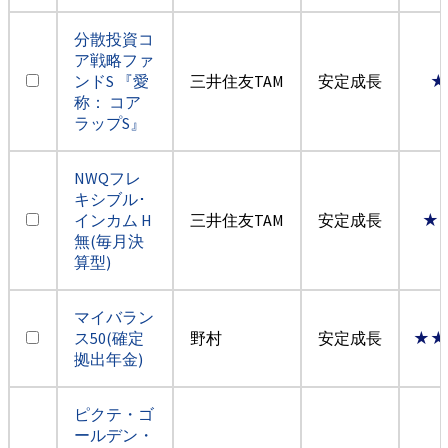
分散投資コ
ア戦略ファ
ンドS 『愛
三井住友TAM
安定成長
★
称： コア
ラップS』
NWQフレ
キシブル･
インカム H
三井住友TAM
安定成長
★
無(毎月決
算型)
マイバラン
ス50(確定
野村
安定成長
★★
拠出年金)
ピクテ・ゴ
ールデン・