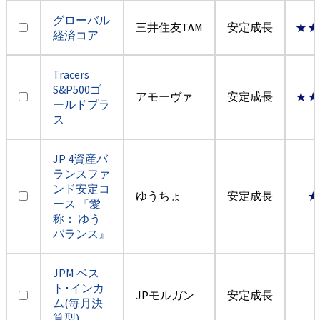
グローバル
三井住友TAM
安定成長
★★
経済コア
Tracers
S&P500ゴ
アモーヴァ
安定成長
★★
ールドプラ
ス
JP 4資産バ
ランスファ
ンド安定コ
ゆうちょ
安定成長
★
ース 『愛
称： ゆう
バランス』
JPM ベス
ト･インカ
JPモルガン
安定成長
ム(毎月決
算型)