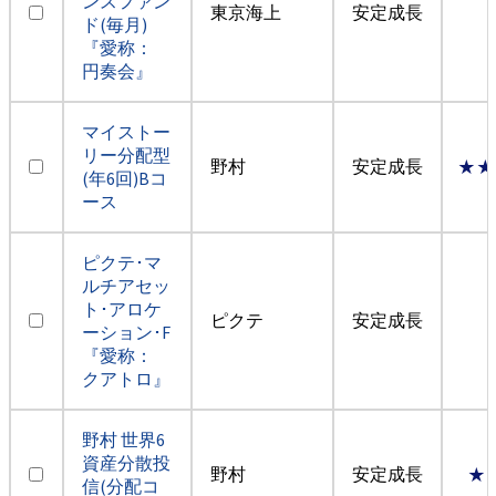
ンスファン
東京海上
安定成長
ド(毎月)
『愛称：
円奏会』
マイストー
リー分配型
野村
安定成長
★★
(年6回)Bコ
ース
ピクテ･マ
ルチアセッ
ト･アロケ
ピクテ
安定成長
ーション･F
『愛称：
クアトロ』
野村 世界6
資産分散投
野村
安定成長
★
信(分配コ