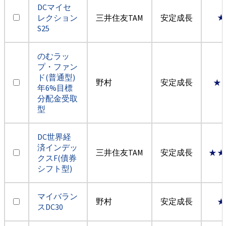
DCマイセ
レクション
三井住友TAM
安定成長
★
S25
のむラッ
プ・ファン
ド(普通型)
野村
安定成長
★
年6%目標
分配金受取
型
DC世界経
済インデッ
三井住友TAM
安定成長
★★
クスF(債券
シフト型)
マイバラン
野村
安定成長
★
スDC30