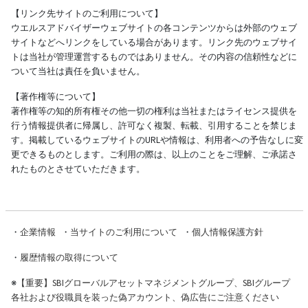
【リンク先サイトのご利用について】
ウエルスアドバイザーウェブサイトの各コンテンツからは外部のウェブ
サイトなどへリンクをしている場合があります。リンク先のウェブサイ
トは当社が管理運営するものではありません。その内容の信頼性などに
ついて当社は責任を負いません。
【著作権等について】
著作権等の知的所有権その他一切の権利は当社またはライセンス提供を
行う情報提供者に帰属し、許可なく複製、転載、引用することを禁じま
す。掲載しているウェブサイトのURLや情報は、利用者への予告なしに変
更できるものとします。ご利用の際は、以上のことをご理解、ご承諾さ
れたものとさせていただきます。
・
企業情報
・
当サイトのご利用について
・
個人情報保護方針
・
履歴情報の取得について
※
【重要】SBIグローバルアセットマネジメントグループ、SBIグループ
各社および役職員を装った偽アカウント、偽広告にご注意ください