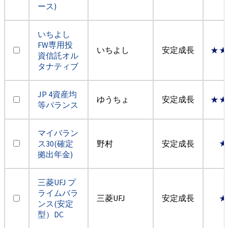
ース)
いちよし
FW専用投
いちよし
安定成長
★★
資信託オル
タナティブ
JP 4資産均
ゆうちょ
安定成長
★★
等バランス
マイバラン
ス30(確定
野村
安定成長
★
拠出年金)
三菱UFJ プ
ライムバラ
三菱UFJ
安定成長
★
ンス(安定
型）DC