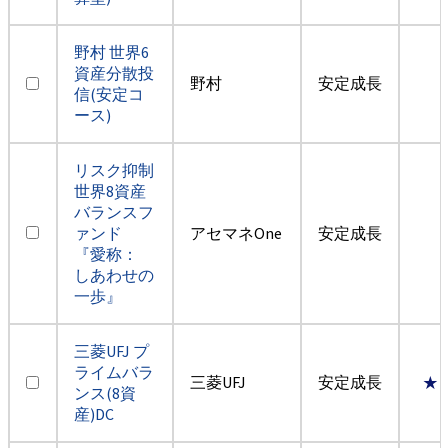
野村 世界6
資産分散投
野村
安定成長
信(安定コ
ース)
リスク抑制
世界8資産
バランスフ
ァンド
アセマネOne
安定成長
『愛称：
しあわせの
一歩』
三菱UFJ プ
ライムバラ
三菱UFJ
安定成長
★
ンス(8資
産)DC