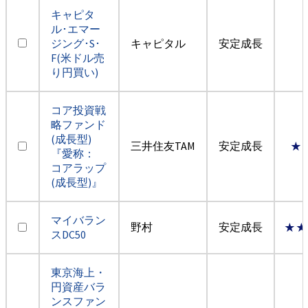
キャピタ
ル･エマー
ジング･S･
キャピタル
安定成長
F(米ドル売
り円買い)
コア投資戦
略ファンド
(成長型)
三井住友TAM
安定成長
★
『愛称：
コアラップ
(成長型)』
マイバラン
野村
安定成長
★★
スDC50
東京海上・
円資産バラ
ンスファン