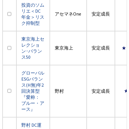
投資のソム
リエ＜DC
アセマネOne
安定成長
年金＞リス
ク抑制型
東京海上セ
レクショ
東京海上
安定成長
★
ン･バラン
ス50
グローバル
ESGバラン
ス(H無)年2
回決算型
野村
安定成長
★
『愛称：
ブルー・ア
ース』
野村 DC運