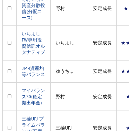
資産分散投
野村
安定成長
★
信(分配コ
ース)
いちよし
FW専用投
いちよし
安定成長
★★
資信託オル
タナティブ
JP 4資産均
ゆうちょ
安定成長
★★
等バランス
マイバラン
ス30(確定
野村
安定成長
★
拠出年金)
三菱UFJ プ
ライムバラ
三菱UFJ
安定成長
★
ンス(安定