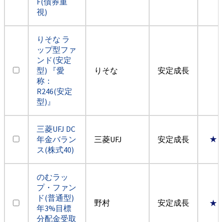
F(債券重
視)
りそな ラ
ップ型ファ
ンド(安定
型) 『愛
りそな
安定成長
称：
R246(安定
型)』
三菱UFJ DC
年金バラン
三菱UFJ
安定成長
★
ス(株式40)
のむラッ
プ・ファン
ド(普通型)
野村
安定成長
★
年3%目標
分配金受取