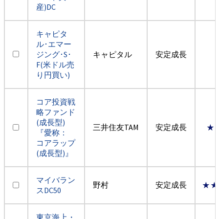
産)DC
キャピタ
ル･エマー
ジング･S･
キャピタル
安定成長
F(米ドル売
り円買い)
コア投資戦
略ファンド
(成長型)
三井住友TAM
安定成長
★
『愛称：
コアラップ
(成長型)』
マイバラン
野村
安定成長
★★
スDC50
東京海上・