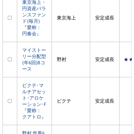
東京海上・
円資産バラ
ンスファン
東京海上
安定成長
ド(毎月)
『愛称：
円奏会』
マイストー
リー分配型
野村
安定成長
★★
(年6回)Bコ
ース
ピクテ･マ
ルチアセッ
ト･アロケ
ピクテ
安定成長
ーション･F
『愛称：
クアトロ』
野村 世界6