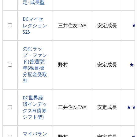
定･成長型
DCマイセ
レクション
三井住友TAM
安定成長
★
S25
のむラッ
プ・ファン
ド(普通型)
野村
安定成長
★
年6%目標
分配金受取
型
DC世界経
済インデッ
三井住友TAM
安定成長
★★
クスF(債券
シフト型)
マイバラン
野村
安定成長
★