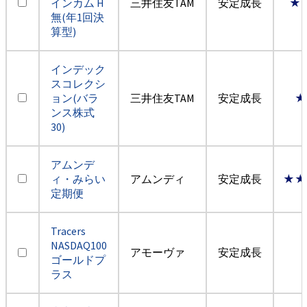
インカム H
三井住友TAM
安定成長
★
無(年1回決
算型)
インデック
スコレクシ
ョン(バラ
三井住友TAM
安定成長
★
ンス株式
30)
アムンデ
ィ・みらい
アムンディ
安定成長
★★
定期便
Tracers
NASDAQ100
アモーヴァ
安定成長
ゴールドプ
ラス