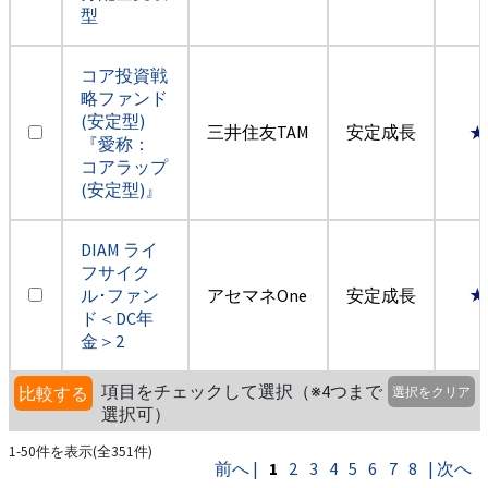
型
コア投資戦
略ファンド
(安定型)
三井住友TAM
安定成長
★
『愛称：
コアラップ
(安定型)』
DIAM ライ
フサイク
ル･ファン
アセマネOne
安定成長
★
ド＜DC年
金＞2
項目をチェックして選択（※4つまで
比較する
選択をクリア
選択可）
1-50件を表示(全351件)
前へ |
1
2
3
4
5
6
7
8
| 次へ