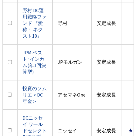
野村 DC運
用戦略ファ
ンド 『愛
野村
安定成長
称： ネク
スト10』
JPM ベス
ト･インカ
JPモルガン
安定成長
ム(年1回決
算型)
投資のソム
リエ＜DC
アセマネOne
安定成長
年金＞
DCニッセ
イ ワール
ドセレクト
ニッセイ
安定成長
★