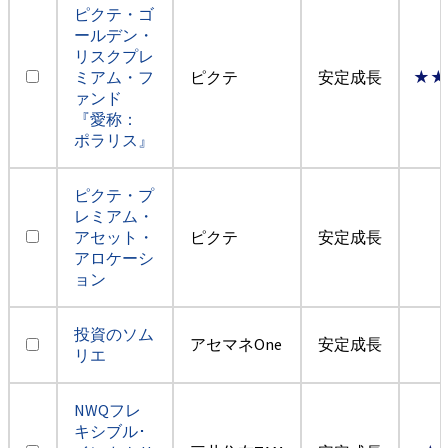
ピクテ・ゴ
ールデン・
リスクプレ
ミアム・フ
ピクテ
安定成長
★★
ァンド
『愛称：
ポラリス』
ピクテ・プ
レミアム・
アセット・
ピクテ
安定成長
アロケーシ
ョン
投資のソム
アセマネOne
安定成長
リエ
NWQフレ
キシブル･