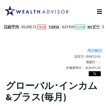
日経平均
65,606.71
TOPIX
4,074.93
NYダウ
53
-76.55
+19.08
用語解説
設定日:
2004/12/01
償還日：
--
評価基準日：
2026/07/31
グローバル･インカム
&プラス(毎月)