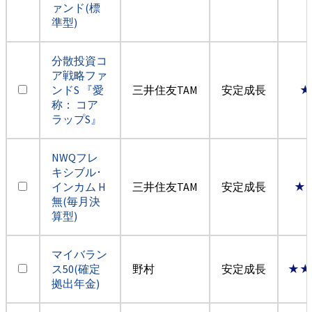
ァンド(標
準型)
分散投資コ
ア戦略ファ
ンドS 『愛
三井住友TAM
安定成長
★
称： コア
ラップS』
NWQフレ
キシブル･
インカム H
三井住友TAM
安定成長
★
無(毎月決
算型)
マイバラン
ス50(確定
野村
安定成長
★★
拠出年金)