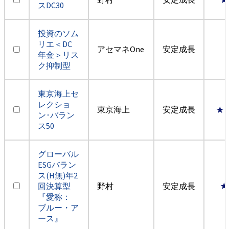
スDC30
投資のソム
リエ＜DC
アセマネOne
安定成長
年金＞リス
ク抑制型
東京海上セ
レクショ
東京海上
安定成長
★
ン･バラン
ス50
グローバル
ESGバラン
ス(H無)年2
回決算型
野村
安定成長
★
『愛称：
ブルー・ア
ース』