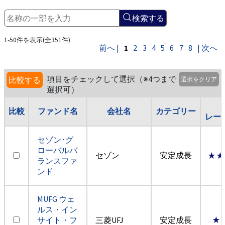
検索する
1-50件を表示(全351件)
前へ |
1
2
3
4
5
6
7
8
| 次へ
項目をチェックして選択（※4つまで
比較する
選択をクリア
選択可）
比較
ファンド名
会社名
カテゴリー
レー
セゾン･グ
ローバルバ
セゾン
安定成長
★★
ランスファ
ンド
MUFG ウェ
ルス・イン
サイト・フ
三菱UFJ
安定成長
★