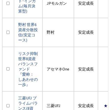
ト･インカ
JPモルガン
安定成長
ム(毎月決
算型)
野村 世界6
資産分散投
野村
安定成長
信(安定コ
ース)
リスク抑制
世界8資産
バランスフ
ァンド
アセマネOne
安定成長
『愛称：
しあわせの
一歩』
三菱UFJ プ
ライムバラ
三菱UFJ
安定成長
★
ンス(8資