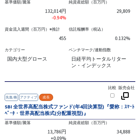
基準価額/騰落
純資産総額（百万円）
132,014円
29,809
-0.94%
資金流入週間（百万円）※推計
信託報酬率（税込）
455
0.132%
カテゴリー
ベンチマーク/連動指数
国内大型グロース
日経平均トータルリター
ン・インデックス
比較
販売会社
先進/株
アクティブ
成長
SBI 全世界高配当株式ファンド(年4回決算型)『愛称：ｽﾏｰﾄ
ﾍﾞｰﾀ・世界高配当株式(分配重視型)』
基準価額/騰落
純資産総額（百万円）
13,786円
34,888
+0.09%