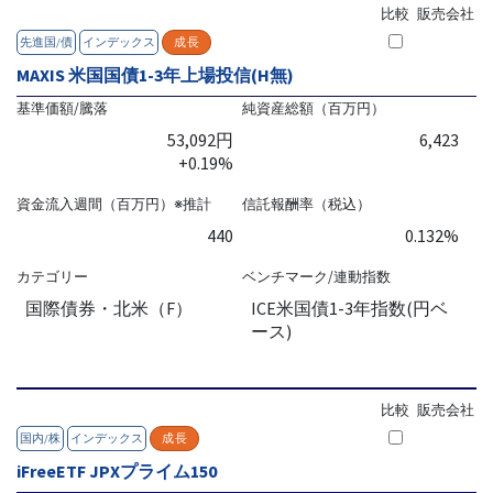
比較
販売会社
先進国/債
インデックス
成長
MAXIS 米国国債1-3年上場投信(H無)
基準価額/騰落
純資産総額（百万円）
53,092円
6,423
+0.19%
資金流入週間（百万円）※推計
信託報酬率（税込）
440
0.132%
カテゴリー
ベンチマーク/連動指数
国際債券・北米（F）
ICE米国債1-3年指数(円ベ
ース)
比較
販売会社
国内/株
インデックス
成長
iFreeETF JPXプライム150