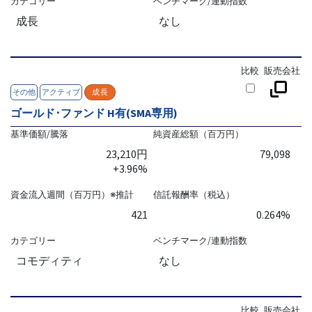
カテゴリー
ベンチマーク/連動指数
成長
なし
比較
販売会社
その他
アクティブ
成長
ゴールド･ファンド H有(SMA専用)
基準価額/騰落
純資産総額（百万円）
23,210円
79,098
+3.96%
資金流入週間（百万円）※推計
信託報酬率（税込）
421
0.264%
カテゴリー
ベンチマーク/連動指数
コモディティ
なし
比較
販売会社