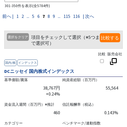
301-350件を表示(全5784件)
前へ |
1
2
...
5
6
7
8
9
...
115
116
| 次へ
項目をチェックして選択（※5つま
選択をクリア
比較する
で選択可）
比較
販売会社
国内/株
インデックス
DCニッセイ 国内株式インデックス
基準価額/騰落
純資産総額（百万円）
38,767円
55,564
+0.24%
資金流入週間（百万円）※推計
信託報酬率（税込）
460
0.143%
カテゴリー
ベンチマーク/連動指数