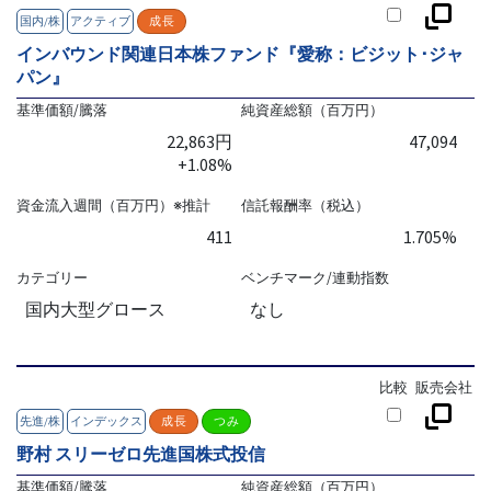
国内/株
アクティブ
成長
インバウンド関連日本株ファンド『愛称：ビジット･ジャ
パン』
基準価額/騰落
純資産総額（百万円）
22,863円
47,094
+1.08%
資金流入週間（百万円）※推計
信託報酬率（税込）
411
1.705%
カテゴリー
ベンチマーク/連動指数
国内大型グロース
なし
比較
販売会社
先進/株
インデックス
成長
つみ
野村 スリーゼロ先進国株式投信
基準価額/騰落
純資産総額（百万円）