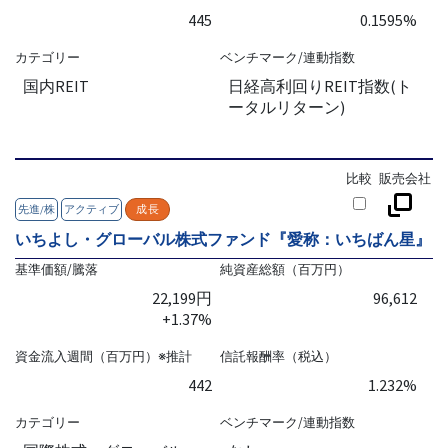
445
0.1595%
カテゴリー
ベンチマーク/連動指数
国内REIT
日経高利回りREIT指数(ト
ータルリターン)
比較
販売会社
先進/株
アクティブ
成長
いちよし・グローバル株式ファンド『愛称：いちばん星』
基準価額/騰落
純資産総額（百万円）
22,199円
96,612
+1.37%
資金流入週間（百万円）※推計
信託報酬率（税込）
442
1.232%
カテゴリー
ベンチマーク/連動指数