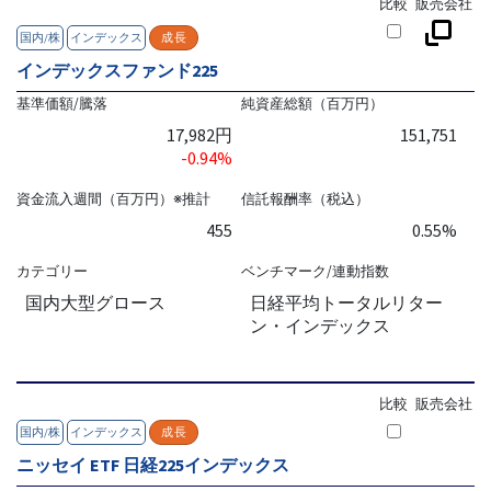
比較
販売会社
国内/株
インデックス
成長
インデックスファンド225
基準価額/騰落
純資産総額（百万円）
17,982円
151,751
-0.94%
資金流入週間（百万円）※推計
信託報酬率（税込）
455
0.55%
カテゴリー
ベンチマーク/連動指数
国内大型グロース
日経平均トータルリター
ン・インデックス
比較
販売会社
国内/株
インデックス
成長
ニッセイ ETF 日経225インデックス