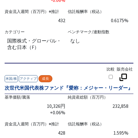
-0.06%
資金流入週間（百万円）※推計
信託報酬率（税込）
432
0.6175%
カテゴリー
ベンチマーク/連動指数
国際株式・グローバル・
なし
含む日本（F）
比較
販売会社
米国/株
アクティブ
成長
次世代米国代表株ファンド『愛称：メジャー・リーダー』
基準価額/騰落
純資産総額（百万円）
10,326円
232,858
+0.06%
資金流入週間（百万円）※推計
信託報酬率（税込）
428
1.595%