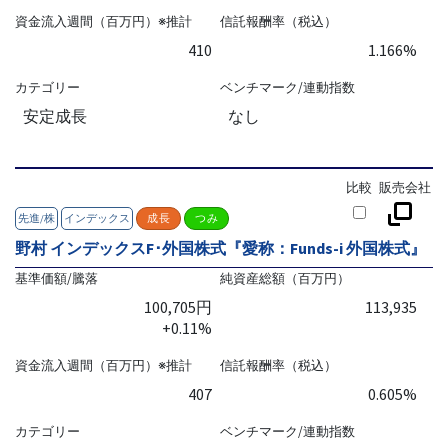
資金流入週間（百万円）※推計
信託報酬率（税込）
410
1.166%
カテゴリー
ベンチマーク/連動指数
安定成長
なし
比較
販売会社
先進/株
インデックス
成長
つみ
野村 インデックスF･外国株式『愛称：Funds-i 外国株式』
基準価額/騰落
純資産総額（百万円）
100,705円
113,935
+0.11%
資金流入週間（百万円）※推計
信託報酬率（税込）
407
0.605%
カテゴリー
ベンチマーク/連動指数