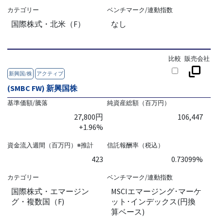
カテゴリー
ベンチマーク/連動指数
国際株式・北米（F）
なし
比較
販売会社
新興国/株
アクティブ
(SMBC FW) 新興国株
基準価額/騰落
純資産総額（百万円）
27,800円
106,447
+1.96%
資金流入週間（百万円）※推計
信託報酬率（税込）
423
0.73099%
カテゴリー
ベンチマーク/連動指数
国際株式・エマージン
MSCIエマージング･マーケ
グ・複数国（F)
ット･インデックス(円換
算ベース)