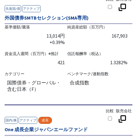
先進国/債
アクティブ
外国債券SMTBセレクション(SMA専用)
基準価額/騰落
純資産総額（百万円）
13,014円
167,903
+0.39%
資金流入週間（百万円）※推計
信託報酬率（税込）
421
1.3282%
カテゴリー
ベンチマーク/連動指数
国際債券・グローバル・
合成指数
含む日本（F）
比較
販売会社
国内/株
アクティブ
成長
One 成長企業ジャパンエールファンド