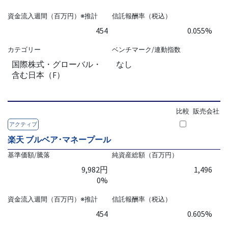
資金流入週間（百万円）※推計
信託報酬率（税込）
454
0.055%
カテゴリー
ベンチマーク/連動指数
国際株式・グローバル・
なし
含む日本（F）
比較
販売会社
アクティブ
楽天 ブルベア･マネープール
基準価額/騰落
純資産総額（百万円）
9,982円
1,496
0%
資金流入週間（百万円）※推計
信託報酬率（税込）
454
0.605%