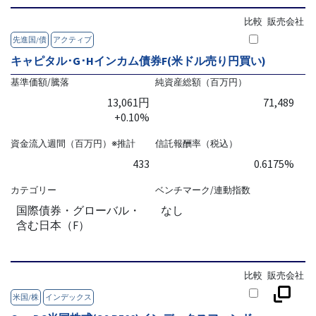
比較
販売会社
先進国/債
アクティブ
キャピタル･G･Hインカム債券F(米ドル売り円買い)
基準価額/騰落
純資産総額（百万円）
13,061円
71,489
+0.10%
資金流入週間（百万円）※推計
信託報酬率（税込）
433
0.6175%
カテゴリー
ベンチマーク/連動指数
国際債券・グローバル・
なし
含む日本（F）
比較
販売会社
米国/株
インデックス