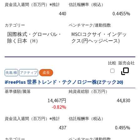
資金流入週間（百万円）※推計
信託報酬率（税込）
440
0.4455%
カテゴリー
ベンチマーク/連動指数
国際株式・グローバル・
MSCIコクサイ・インデッ
除く日本（H）
クス(円ヘッジベース)
比較
販売会社
先進/株
アクティブ
成長
iFreePlus 世界トレンド・テクノロジー株(Zテック20)
基準価額/騰落
純資産総額（百万円）
14,467円
44,830
-0.82%
資金流入週間（百万円）※推計
信託報酬率（税込）
437
0.495%
カテゴリー
ベンチマーク/連動指数