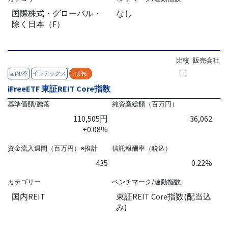
国際株式・グローバル・
なし
除く日本（F）
比較
販売会社
国内/不
インデックス
成長
iFreeETF 東証REIT Core指数
基準価額/騰落
純資産総額（百万円）
110,505円
36,062
+0.08%
資金流入週間（百万円）※推計
信託報酬率（税込）
435
0.22%
カテゴリー
ベンチマーク/連動指数
国内REIT
東証REIT Core指数(配当込
み)