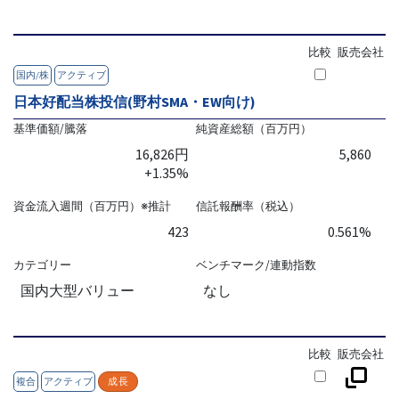
比較
販売会社
国内/株
アクティブ
日本好配当株投信(野村SMA・EW向け)
基準価額/騰落
純資産総額（百万円）
16,826円
5,860
+1.35%
資金流入週間（百万円）※推計
信託報酬率（税込）
423
0.561%
カテゴリー
ベンチマーク/連動指数
国内大型バリュー
なし
比較
販売会社
複合
アクティブ
成長