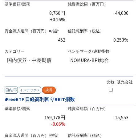
基準価額/騰落
純資産総額（百万円）
8,760円
44,036
+0.26%
資金流入週間（百万円）※推計
信託報酬率（税込）
452
0.253%
カテゴリー
ベンチマーク/連動指数
国内債券・中長期債
NOMURA-BPI総合
比較
販売会社
国内/不
インデックス
成長
iFreeETF 日経高利回りREIT指数
基準価額/騰落
純資産総額（百万円）
159,178円
15,553
-0.06%
資金流入週間（百万円）※推計
信託報酬率（税込）