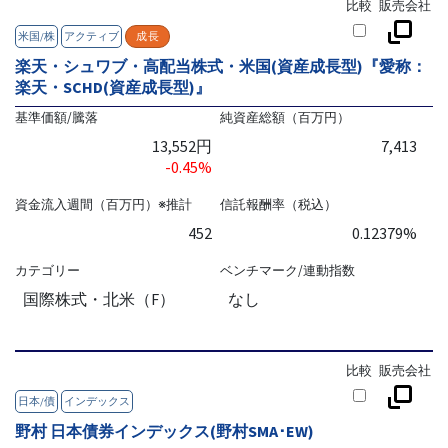
比較
販売会社
米国/株
アクティブ
成長
楽天・シュワブ・高配当株式・米国(資産成長型)『愛称：
楽天・SCHD(資産成長型)』
基準価額/騰落
純資産総額（百万円）
13,552円
7,413
-0.45%
資金流入週間（百万円）※推計
信託報酬率（税込）
452
0.12379%
カテゴリー
ベンチマーク/連動指数
国際株式・北米（F）
なし
比較
販売会社
日本/債
インデックス
野村 日本債券インデックス(野村SMA･EW)