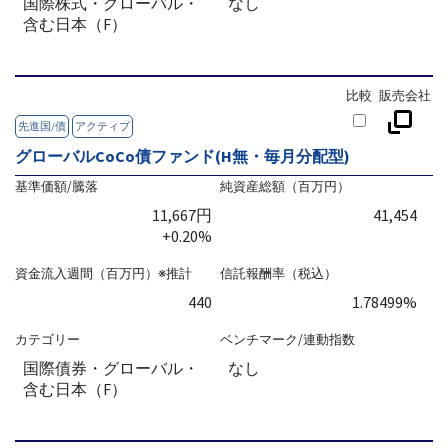
国際株式・グローバル・
なし
含む日本（F）
比較
販売会社
先進国/債
アクティブ
グローバルCoCo債ファンド(H無・毎月分配型)
基準価額/騰落
純資産総額（百万円）
11,667円
41,454
+0.20%
資金流入週間（百万円）※推計
信託報酬率（税込）
440
1.78499%
カテゴリー
ベンチマーク/連動指数
国際債券・グローバル・
なし
含む日本（F）