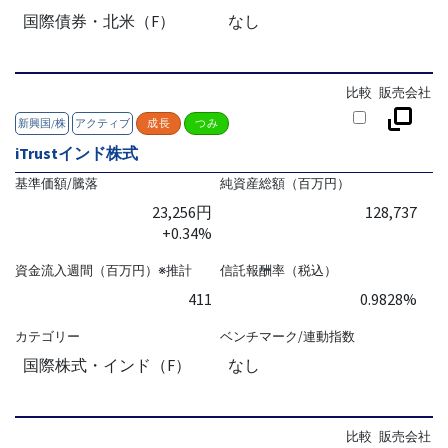
国際債券・北米（F）
なし
比較
販売会社
新興国/株
アクティブ
成長
つみ
iTrustインド株式
基準価額/騰落
純資産総額（百万円）
23,256円
128,737
+0.34%
資金流入週間（百万円）※推計
信託報酬率（税込）
411
0.9828%
カテゴリー
ベンチマーク/連動指数
国際株式・インド（F）
なし
比較
販売会社