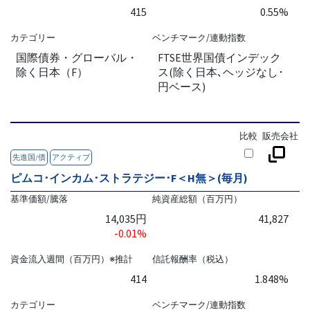
415
0.55%
カテゴリー
ベンチマーク/連動指数
国際債券・グローバル・
FTSE世界国債インデック
除く日本（F）
ス(除く日本､ヘッジなし･
円ベース)
比較
販売会社
先進国/債
アクティブ
ピムコ･インカム･ストラテジー･F＜H無＞(毎月)
基準価額/騰落
純資産総額（百万円）
14,035円
41,827
-0.01%
資金流入週間（百万円）※推計
信託報酬率（税込）
414
1.848%
カテゴリー
ベンチマーク/連動指数