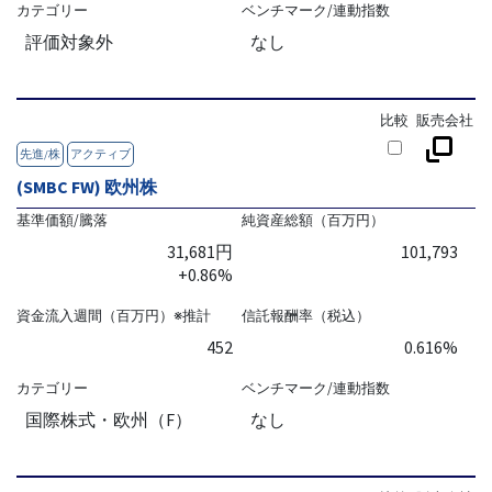
カテゴリー
ベンチマーク/連動指数
評価対象外
なし
比較
販売会社
先進/株
アクティブ
(SMBC FW) 欧州株
基準価額/騰落
純資産総額（百万円）
31,681円
101,793
+0.86%
資金流入週間（百万円）※推計
信託報酬率（税込）
452
0.616%
カテゴリー
ベンチマーク/連動指数
国際株式・欧州（F）
なし