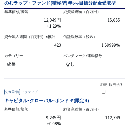
のむラップ・ファンド(積極型)年6%目標分配金受取型
基準価額/騰落
純資産総額（百万円）
12,049円
15,855
+1.29%
資金流入週間（百万円）※推計
信託報酬率（税込）
423
1.59999%
カテゴリー
ベンチマーク/連動指数
成長
なし
比較
販売会社
先進国/債
アクティブ
キャピタル･グローバル･ボンド･F(限定H)
基準価額/騰落
純資産総額（百万円）
9,245円
112,749
+0.08%