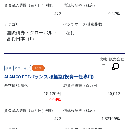
資金流入週間（百万円）※推計
信託報酬率（税込）
422
0.37%
カテゴリー
ベンチマーク/連動指数
国際債券・グローバル・
なし
含む日本（F）
比較
販売会社
複合
アクティブ
成長
ALAMCO ETFバランス 積極型(投資一任専用)
基準価額/騰落
純資産総額（百万円）
18,120円
30,012
-0.04%
資金流入週間（百万円）※推計
信託報酬率（税込）
422
1.62199%