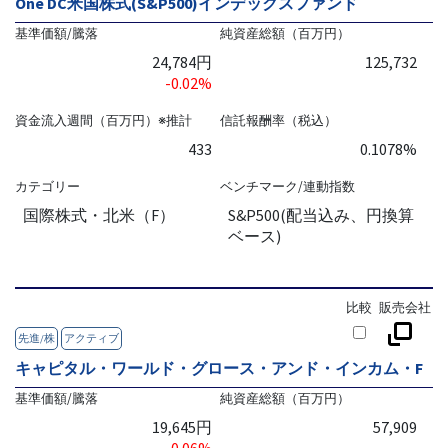
One DC米国株式(S&P500)インデックスファンド
基準価額/騰落
純資産総額（百万円）
24,784円
125,732
-0.02%
資金流入週間（百万円）※推計
信託報酬率（税込）
433
0.1078%
カテゴリー
ベンチマーク/連動指数
国際株式・北米（F）
S&P500(配当込み、円換算
ベース)
比較
販売会社
先進/株
アクティブ
キャピタル・ワールド・グロース・アンド・インカム・F
基準価額/騰落
純資産総額（百万円）
19,645円
57,909