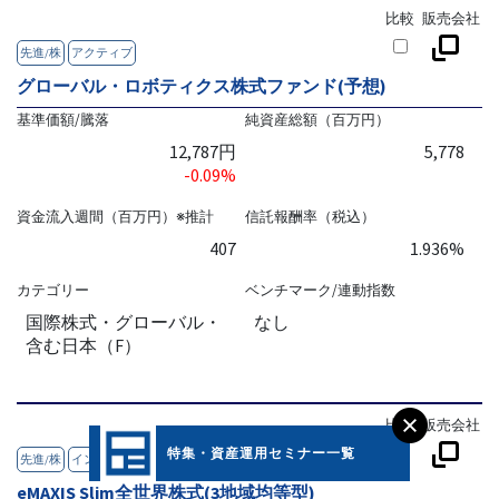
比較
販売会社
先進/株
アクティブ
グローバル・ロボティクス株式ファンド(予想)
基準価額/騰落
純資産総額（百万円）
12,787円
5,778
-0.09%
資金流入週間（百万円）※推計
信託報酬率（税込）
407
1.936%
カテゴリー
ベンチマーク/連動指数
国際株式・グローバル・
なし
含む日本（F）
比較
販売会社
特集・資産運用セミナー一覧
先進/株
インデックス
成長
つみ
eMAXIS Slim全世界株式(3地域均等型)