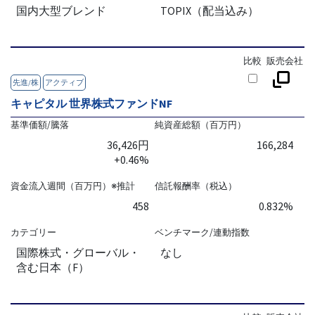
国内大型ブレンド
TOPIX（配当込み）
比較
販売会社
先進/株
アクティブ
キャピタル 世界株式ファンドNF
基準価額/騰落
純資産総額（百万円）
36,426円
166,284
+0.46%
資金流入週間（百万円）※推計
信託報酬率（税込）
458
0.832%
カテゴリー
ベンチマーク/連動指数
国際株式・グローバル・
なし
含む日本（F）