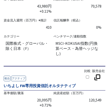
43,980円
70,578
+0.11%
資金流入週間（百万円）※推計
信託報酬率（税込）
410
0%
カテゴリー
ベンチマーク/連動指数
国際株式・グローバル・
MSCI-KOKUSAI指数(円換
除く日本（F）
算ベース・為替ヘッジな
し)
比較
販売会社
複合
アクティブ
いちよし FW専用投資信託オルタナティブ
基準価額/騰落
純資産総額（百万円）
20,095円
120,549
+0.71%