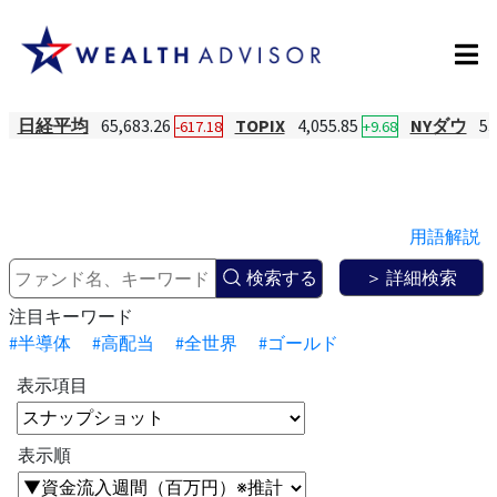
日経平均
65,683.26
TOPIX
4,055.85
NYダウ
53
-617.18
+9.68
用語解説
検索する
＞ 詳細検索
注目キーワード
#半導体
#高配当
#全世界
#ゴールド
表示項目
表示順