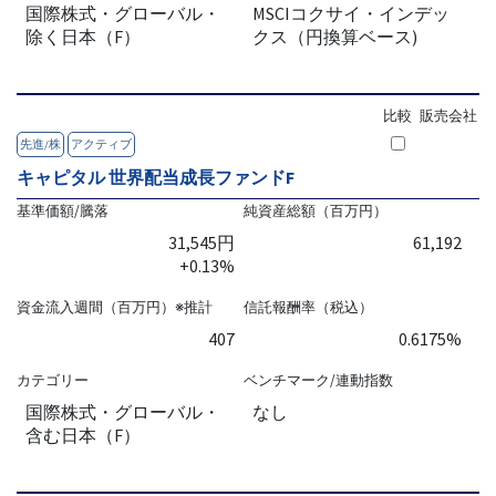
国際株式・グローバル・
MSCIコクサイ・インデッ
除く日本（F）
クス（円換算ベース)
比較
販売会社
先進/株
アクティブ
キャピタル 世界配当成長ファンドF
基準価額/騰落
純資産総額（百万円）
31,545円
61,192
+0.13%
資金流入週間（百万円）※推計
信託報酬率（税込）
407
0.6175%
カテゴリー
ベンチマーク/連動指数
国際株式・グローバル・
なし
含む日本（F）