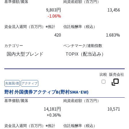
基準価額/騰落
純資産総額（百万円）
9,803円
13,456
-1.06%
資金流入週間（百万円）※推計
信託報酬率（税込）
420
1.683%
カテゴリー
ベンチマーク/連動指数
国内大型ブレンド
TOPIX（配当込み）
比較
販売会社
先進国/債
アクティブ
野村 外国債券アクティブB(野村SMA･EW)
基準価額/騰落
純資産総額（百万円）
14,181円
10,571
+0.36%
資金流入週間（百万円）※推計
信託報酬率（税込）