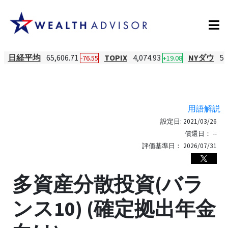
日経平均
65,606.71
TOPIX
4,074.93
NYダウ
54
-76.55
+19.08
用語解説
設定日:
2021/03/26
償還日：
--
評価基準日：
2026/07/31
多資産分散投資(バラ
ンス10) (確定拠出年金