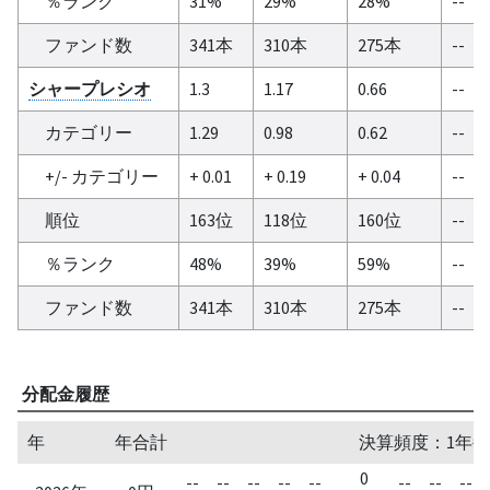
％ランク
31%
29%
28%
--
ファンド数
341本
310本
275本
--
シャープレシオ
1.3
1.17
0.66
--
カテゴリー
1.29
0.98
0.62
--
+/- カテゴリー
+ 0.01
+ 0.19
+ 0.04
--
順位
163位
118位
160位
--
％ランク
48%
39%
59%
--
ファンド数
341本
310本
275本
--
分配金履歴
年
年合計
決算頻度：1年毎
0
--
--
--
--
--
--
--
--