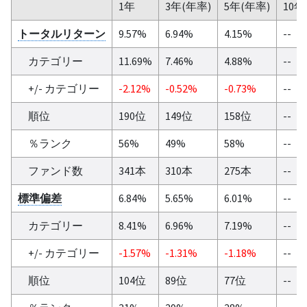
1年
3年(年率)
5年(年率)
10年
トータルリターン
9.57%
6.94%
4.15%
--
カテゴリー
11.69%
7.46%
4.88%
--
+/- カテゴリー
-2.12%
-0.52%
-0.73%
--
順位
190位
149位
158位
--
％ランク
56%
49%
58%
--
ファンド数
341本
310本
275本
--
標準偏差
6.84%
5.65%
6.01%
--
カテゴリー
8.41%
6.96%
7.19%
--
+/- カテゴリー
-1.57%
-1.31%
-1.18%
--
順位
104位
89位
77位
--