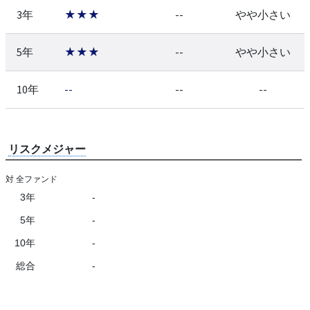
3年
★★★
--
やや小さい
5年
★★★
--
やや小さい
10年
--
--
--
リスクメジャー
対 全ファンド
3年
-
5年
-
10年
-
総合
-