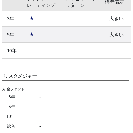
標準偏差
レーティング
リターン
3年
★
--
大きい
5年
★
--
大きい
10年
--
--
--
リスクメジャー
対 全ファンド
3年
-
5年
-
10年
-
総合
-