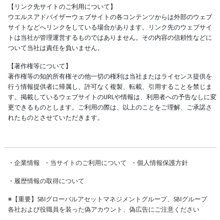
【リンク先サイトのご利用について】
ウエルスアドバイザーウェブサイトの各コンテンツからは外部のウェブ
サイトなどへリンクをしている場合があります。リンク先のウェブサイ
トは当社が管理運営するものではありません。その内容の信頼性などに
ついて当社は責任を負いません。
【著作権等について】
著作権等の知的所有権その他一切の権利は当社またはライセンス提供を
行う情報提供者に帰属し、許可なく複製、転載、引用することを禁じま
す。掲載しているウェブサイトのURLや情報は、利用者への予告なしに変
更できるものとします。ご利用の際は、以上のことをご理解、ご承諾さ
れたものとさせていただきます。
・
企業情報
・
当サイトのご利用について
・
個人情報保護方針
・
履歴情報の取得について
※
【重要】SBIグローバルアセットマネジメントグループ、SBIグループ
各社および役職員を装った偽アカウント、偽広告にご注意ください