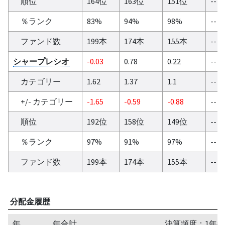
順位
164位
163位
151位
--
％ランク
83%
94%
98%
--
ファンド数
199本
174本
155本
--
シャープレシオ
-0.03
0.78
0.22
--
カテゴリー
1.62
1.37
1.1
--
+/- カテゴリー
-1.65
-0.59
-0.88
--
順位
192位
158位
149位
--
％ランク
97%
91%
97%
--
ファンド数
199本
174本
155本
--
分配金履歴
年
年合計
決算頻度：1年毎