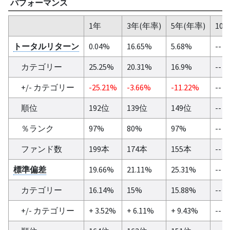
パフォーマンス
1年
3年(年率)
5年(年率)
10
トータルリターン
0.04%
16.65%
5.68%
--
カテゴリー
25.25%
20.31%
16.9%
--
+/- カテゴリー
-25.21%
-3.66%
-11.22%
--
順位
192位
139位
149位
--
％ランク
97%
80%
97%
--
ファンド数
199本
174本
155本
--
標準偏差
19.66%
21.11%
25.31%
--
カテゴリー
16.14%
15%
15.88%
--
+/- カテゴリー
+ 3.52%
+ 6.11%
+ 9.43%
--