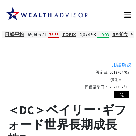
日経平均
65,606.71
TOPIX
4,074.93
NYダウ
54
-76.55
+19.08
用語解説
設定日:
2019/04/05
償還日：
--
評価基準日：
2026/07/31
＜DC＞ベイリー･ギフ
ォード世界長期成長