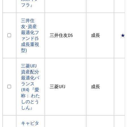
フラ』
三井住
友･資産
最適化フ
三井住友DS
成長
★
ァンド(5
成長重視
型)
三菱UFJ
資産配分
最適化バ
ランス
三菱UFJ
成長
(R4) 『愛
称： わた
しのとう
しん』
キャピタ