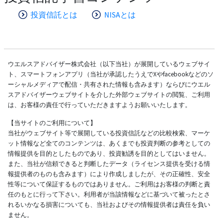
投資信託とは
NISAとは
ウエルスアドバイザー株式会社（以下当社）が展開しているウェブサイ
ト、スマートフォンアプリ（当社が承認したうえでXやfacebookなどのソ
ーシャルメディアで配信・共有された情報も含みます）ならびにウエル
スアドバイザーウェブサイトを介した外部ウェブサイトの閲覧、ご利用
は、お客様の責任で行っていただきますようお願いいたします。
【当サイトのご利用について】
当社がウェブサイト等で展開している投資信託などの比較検索、マーケ
ット情報など全てのコンテンツは、あくまでも投資判断の参考としての
情報提供を目的としたものであり、投資勧誘を目的としてはいません。
また、当社が信頼できると判断したデータ（ライセンス提供を受ける情
報提供者のものも含みます）により作成しましたが、その正確性、安全
性等について保証するものではありません。ご利用はお客様の判断と責
任のもとに行って下さい。利用者が当該情報などに基づいて被ったとさ
れるいかなる損害についても、当社およびその情報提供者は責任を負い
ません。