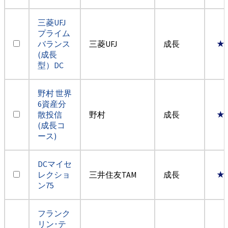
三菱UFJ
プライム
バランス
三菱UFJ
成長
★
(成長
型）DC
野村 世界
6資産分
散投信
野村
成長
★
(成長コ
ース)
DCマイセ
レクショ
三井住友TAM
成長
★
ン75
フランク
リン･テ