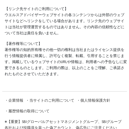
【リンク先サイトのご利用について】
ウエルスアドバイザーウェブサイトの各コンテンツからは外部のウェブ
サイトなどへリンクをしている場合があります。リンク先のウェブサイ
トは当社が管理運営するものではありません。その内容の信頼性などに
ついて当社は責任を負いません。
【著作権等について】
著作権等の知的所有権その他一切の権利は当社またはライセンス提供を
行う情報提供者に帰属し、許可なく複製、転載、引用することを禁じま
す。掲載しているウェブサイトのURLや情報は、利用者への予告なしに変
更できるものとします。ご利用の際は、以上のことをご理解、ご承諾さ
れたものとさせていただきます。
・
企業情報
・
当サイトのご利用について
・
個人情報保護方針
・
履歴情報の取得について
※
【重要】SBIグローバルアセットマネジメントグループ、SBIグループ
各社および役職員を装った偽アカウント、偽広告にご注意ください