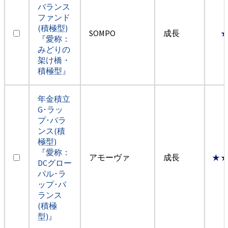
バランス
ファンド
(積極型)
SOMPO
成長
『愛称：
みどりの
架け橋・
積極型』
年金積立
G･ラッ
プ･バラ
ンス(積
極型)
『愛称：
アモーヴァ
成長
★
DCグロー
バル･ラ
ップ･バ
ランス
(積極
型)』