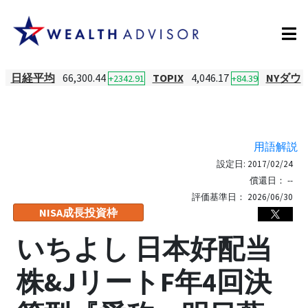
日経平均
66,300.44
TOPIX
4,046.17
NYダウ
+2342.91
+84.39
用語解説
設定日:
2017/02/24
償還日：
--
評価基準日：
2026/06/30
NISA成長投資枠
いちよし 日本好配当
株&JリートF年4回決