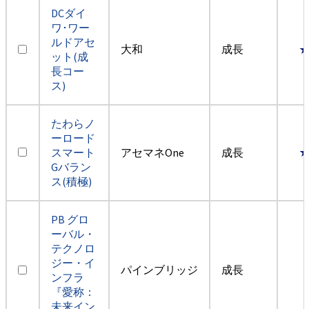
DCダイ
ワ･ワー
ルドアセ
大和
成長
ット(成
長コー
ス)
たわらノ
ーロード
スマート
アセマネOne
成長
Gバラン
ス(積極)
PB グロ
ーバル・
テクノロ
ジー・イ
パインブリッジ
成長
ンフラ
『愛称：
未来イン