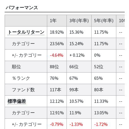
パフォーマンス
1年
3年(年率)
5年(年率)
10年
トータルリターン
18.92%
15.36%
11.75%
--
カテゴリー
23.56%
15.24%
11.75%
--
+/- カテゴリー
-4.64%
+ 0.12%
0%
--
順位
88位
66位
52位
--
％ランク
76%
67%
65%
--
ファンド数
117本
99本
80本
--
標準偏差
12.12%
10.57%
11.33%
--
カテゴリー
12.91%
11.9%
13.05%
--
+/- カテゴリー
-0.79%
-1.33%
-1.72%
--