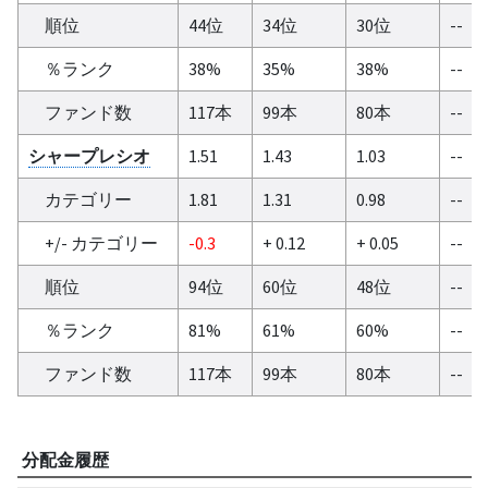
順位
44位
34位
30位
--
％ランク
38%
35%
38%
--
ファンド数
117本
99本
80本
--
シャープレシオ
1.51
1.43
1.03
--
カテゴリー
1.81
1.31
0.98
--
+/- カテゴリー
-0.3
+ 0.12
+ 0.05
--
順位
94位
60位
48位
--
％ランク
81%
61%
60%
--
ファンド数
117本
99本
80本
--
分配金履歴