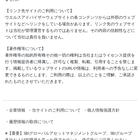
【リンク先サイトのご利用について】
ウエルスアドバイザーウェブサイトの各コンテンツからは外部のウェブ
サイトなどへリンクをしている場合があります。リンク先のウェブサイ
トは当社が管理運営するものではありません。その内容の信頼性などに
ついて当社は責任を負いません。
【著作権等について】
著作権等の知的所有権その他一切の権利は当社またはライセンス提供を
行う情報提供者に帰属し、許可なく複製、転載、引用することを禁じま
す。掲載しているウェブサイトのURLや情報は、利用者への予告なしに変
更できるものとします。ご利用の際は、以上のことをご理解、ご承諾さ
れたものとさせていただきます。
・
企業情報
・
当サイトのご利用について
・
個人情報保護方針
・
履歴情報の取得について
※
【重要】SBIグローバルアセットマネジメントグループ、SBIグループ
各社および役職員を装った偽アカウント、偽広告にご注意ください