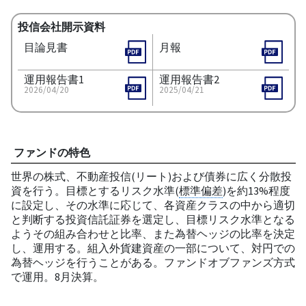
投信会社開示資料
目論見書
月報
運用報告書1
運用報告書2
2026/04/20
2025/04/21
ファンドの特色
世界の株式、不動産投信(リート)および債券に広く分散投
資を行う。目標とするリスク水準(
標準偏差
)を約13%程度
に設定し、その水準に応じて、各資産クラスの中から適切
と判断する投資信託証券を選定し、目標リスク水準となる
ようその組み合わせと比率、また為替ヘッジの比率を決定
し、運用する。組入外貨建資産の一部について、対円での
為替ヘッジを行うことがある。ファンドオブファンズ方式
で運用。8月決算。