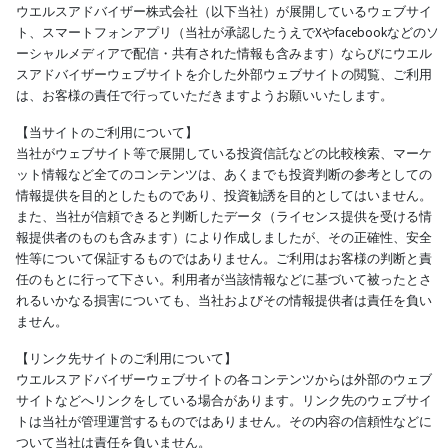
ウエルスアドバイザー株式会社（以下当社）が展開しているウェブサイ
ト、スマートフォンアプリ（当社が承認したうえでXやfacebookなどのソ
ーシャルメディアで配信・共有された情報も含みます）ならびにウエル
スアドバイザーウェブサイトを介した外部ウェブサイトの閲覧、ご利用
は、お客様の責任で行っていただきますようお願いいたします。
【当サイトのご利用について】
当社がウェブサイト等で展開している投資信託などの比較検索、マーケ
ット情報など全てのコンテンツは、あくまでも投資判断の参考としての
情報提供を目的としたものであり、投資勧誘を目的としてはいません。
また、当社が信頼できると判断したデータ（ライセンス提供を受ける情
報提供者のものも含みます）により作成しましたが、その正確性、安全
性等について保証するものではありません。ご利用はお客様の判断と責
任のもとに行って下さい。利用者が当該情報などに基づいて被ったとさ
れるいかなる損害についても、当社およびその情報提供者は責任を負い
ません。
【リンク先サイトのご利用について】
ウエルスアドバイザーウェブサイトの各コンテンツからは外部のウェブ
サイトなどへリンクをしている場合があります。リンク先のウェブサイ
トは当社が管理運営するものではありません。その内容の信頼性などに
ついて当社は責任を負いません。