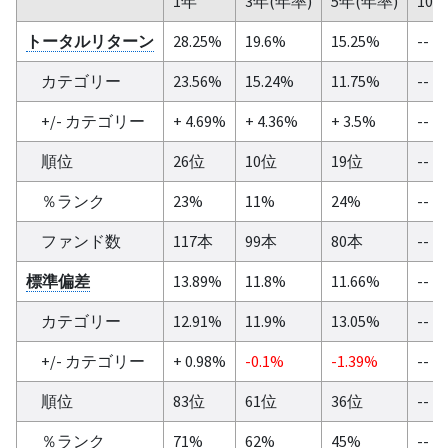
1年
3年(年率)
5年(年率)
10
トータルリターン
28.25%
19.6%
15.25%
--
カテゴリー
23.56%
15.24%
11.75%
--
+/- カテゴリー
+ 4.69%
+ 4.36%
+ 3.5%
--
順位
26位
10位
19位
--
％ランク
23%
11%
24%
--
ファンド数
117本
99本
80本
--
標準偏差
13.89%
11.8%
11.66%
--
カテゴリー
12.91%
11.9%
13.05%
--
+/- カテゴリー
+ 0.98%
-0.1%
-1.39%
--
順位
83位
61位
36位
--
％ランク
71%
62%
45%
--