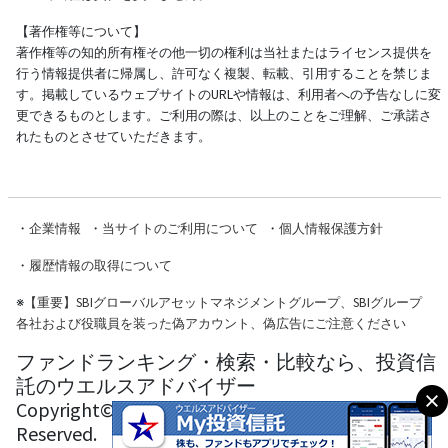
【著作権等について】
著作権等の知的所有権その他一切の権利は当社またはライセンス提供を
行う情報提供者に帰属し、許可なく複製、転載、引用することを禁じま
す。掲載しているウェブサイトのURLや情報は、利用者への予告なしに変
更できるものとします。ご利用の際は、以上のことをご理解、ご承諾さ
れたものとさせていただきます。
・
企業情報
・
当サイトのご利用について
・
個人情報保護方針
・
履歴情報の取得について
※
【重要】SBIグローバルアセットマネジメントグループ、SBIグループ
各社および役職員を装った偽アカウント、偽広告にご注意ください
ファンドランキング・検索・比較なら、投資信
託のウエルスアドバイザー
Copyright© Wealth Advisor Co., Ltd. All Rights
Reserved.