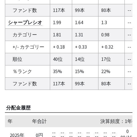
ファンド数
117本
99本
80本
--
シャープレシオ
1.99
1.64
1.3
--
カテゴリー
1.81
1.31
0.98
--
+/- カテゴリー
+ 0.18
+ 0.33
+ 0.32
--
順位
40位
14位
17位
--
％ランク
35%
15%
22%
--
ファンド数
117本
99本
80本
--
分配金履歴
年
年合計
決算頻度：1年毎
0
--
--
--
--
--
--
--
--
2025年
0円
--
--
--
--
--
--
--
--