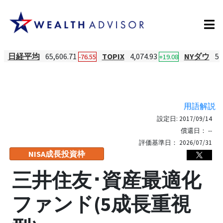
日経平均
65,606.71
TOPIX
4,074.93
NYダウ
54
-76.55
+19.08
用語解説
設定日:
2017/09/14
償還日：
--
評価基準日：
2026/07/31
NISA成長投資枠
三井住友･資産最適化
ファンド(5成長重視