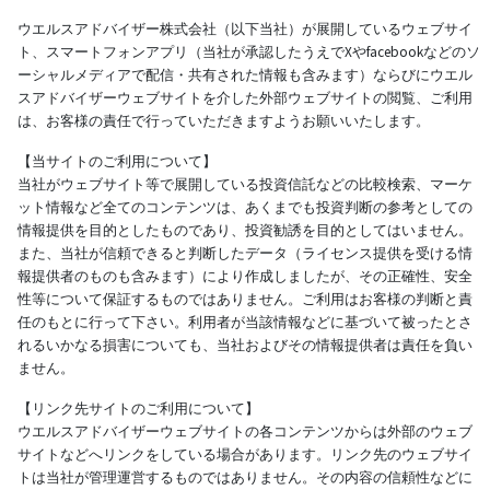
ウエルスアドバイザー株式会社（以下当社）が展開しているウェブサイ
ト、スマートフォンアプリ（当社が承認したうえでXやfacebookなどのソ
ーシャルメディアで配信・共有された情報も含みます）ならびにウエル
スアドバイザーウェブサイトを介した外部ウェブサイトの閲覧、ご利用
は、お客様の責任で行っていただきますようお願いいたします。
【当サイトのご利用について】
当社がウェブサイト等で展開している投資信託などの比較検索、マーケ
ット情報など全てのコンテンツは、あくまでも投資判断の参考としての
情報提供を目的としたものであり、投資勧誘を目的としてはいません。
また、当社が信頼できると判断したデータ（ライセンス提供を受ける情
報提供者のものも含みます）により作成しましたが、その正確性、安全
性等について保証するものではありません。ご利用はお客様の判断と責
任のもとに行って下さい。利用者が当該情報などに基づいて被ったとさ
れるいかなる損害についても、当社およびその情報提供者は責任を負い
ません。
【リンク先サイトのご利用について】
ウエルスアドバイザーウェブサイトの各コンテンツからは外部のウェブ
サイトなどへリンクをしている場合があります。リンク先のウェブサイ
トは当社が管理運営するものではありません。その内容の信頼性などに