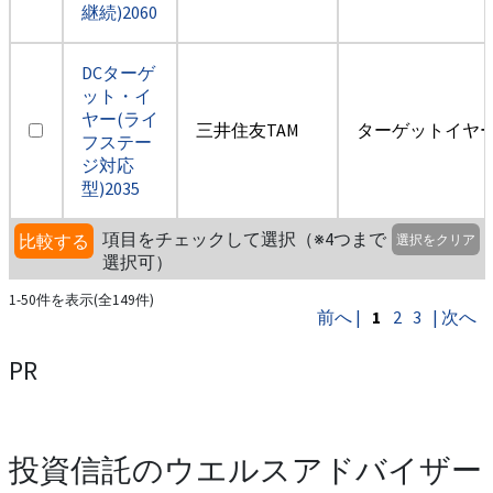
継続)2060
DCターゲ
ット・イ
ヤー(ライ
三井住友TAM
ターゲットイヤー2
フステー
ジ対応
型)2035
項目をチェックして選択（※4つまで
比較する
選択をクリア
選択可）
1-50件を表示(全149件)
前へ |
1
2
3
| 次へ
PR
投資信託のウエルスアドバイザー