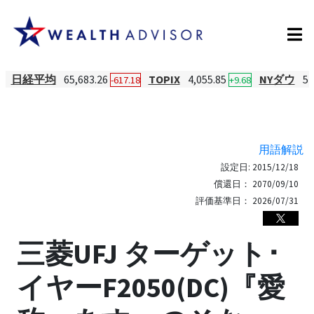
日経平均
65,683.26
TOPIX
4,055.85
NYダウ
54
-617.18
+9.68
用語解説
設定日:
2015/12/18
償還日：
2070/09/10
評価基準日：
2026/07/31
三菱UFJ ターゲット･
イヤーF2050(DC)『愛