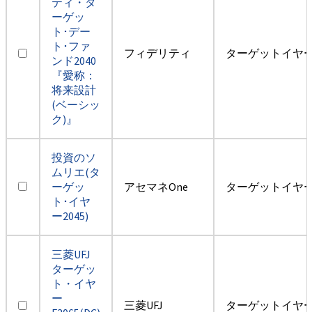
ティ・タ
ーゲッ
ト･デー
ト･ファ
フィデリティ
ターゲットイヤー2
ンド2040
『愛称：
将来設計
(ベーシッ
ク)』
投資のソ
ムリエ(タ
ーゲッ
アセマネOne
ターゲットイヤー2
ト･イヤ
ー2045)
三菱UFJ
ターゲッ
ト・イヤ
ー
三菱UFJ
ターゲットイヤー2