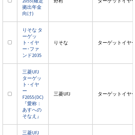
2055(確定
野村
ターゲットイヤー2
拠出年金
向け)
りそな タ
ーゲッ
ト･イヤ
りそな
ターゲットイヤー2
ー･ファ
ンド2035
三菱UFJ
ターゲッ
ト･イヤ
ー
三菱UFJ
ターゲットイヤー2
F2055(DC)
『愛称：
あすへの
そなえ』
三菱UFJ