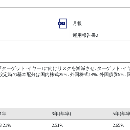
月報
運用報告書2
ターゲット･イヤー｣に向けリスクを漸減させ､ターゲット･イ
定時の基本配分は国内株式29%､外国株式14%､外国債券5%､
1年
3年(年率)
5年(年率
3.21%
2.51%
2.65%