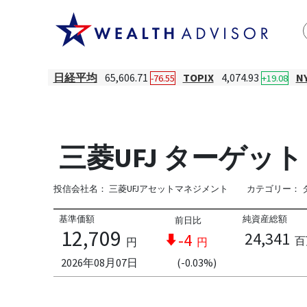
日経平均
65,606.71
TOPIX
4,074.93
N
-76.55
+19.08
三菱UFJ ターゲット
投信会社名：
三菱UFJアセットマネジメント
カテゴリー：
基準価額
純資産総額
前日比
12,709
24,341
-4
百
円
円
2026年08月07日
(-0.03%)