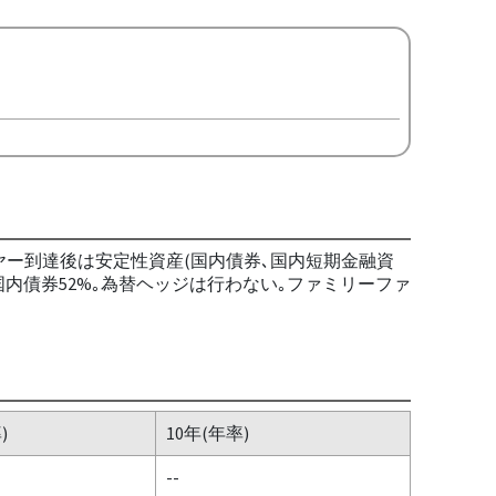
ヤー到達後は安定性資産(国内債券､国内短期金融資
国内債券52%｡為替ヘッジは行わない｡ファミリーファ
)
10年(年率)
--