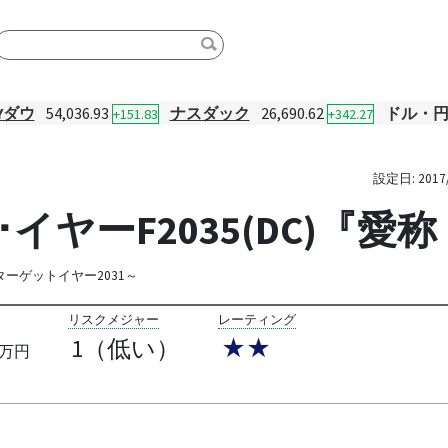
Yダウ
54,036.93
ナスダック
26,690.62
ドル・
+151.83
+342.27
設定日:
2017
･イヤーF2035(DC)『
ターゲットイヤー2031～
リスクメジャー
レーティング
1（低い）
★★
万円