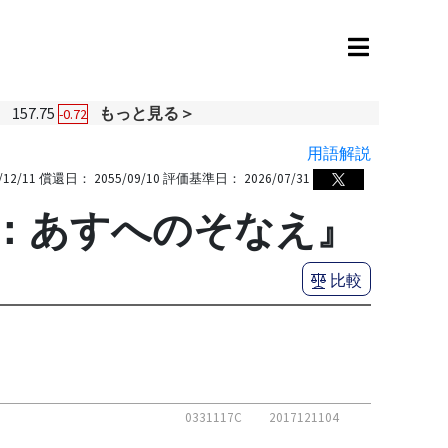
円
157.75
もっと見る＞
-0.72
用語解説
/12/11
償還日：
2055/09/10
評価基準日：
2026/07/31
愛称：あすへのそなえ』
比較
0331117C
2017121104