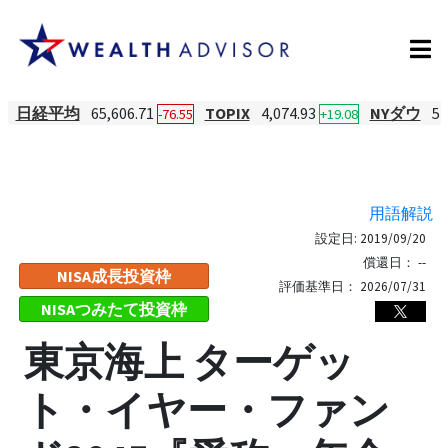
日経平均
65,606.71
TOPIX
4,074.93
NYダウ
54
-76.55
+19.08
用語解説
設定日:
2019/09/20
償還日：
--
NISA成長投資枠
評価基準日：
2026/07/31
NISAつみたて投資枠
東京海上 ターゲッ
ト・イヤー・ファン