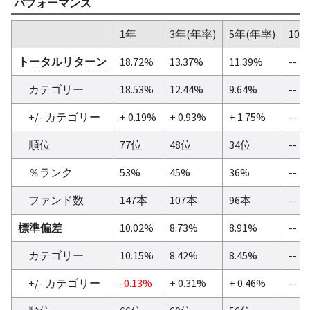
パフォーマンス
1年
3年(年率)
5年(年率)
10
トータルリターン
18.72%
13.37%
11.39%
--
カテゴリー
18.53%
12.44%
9.64%
--
+/- カテゴリー
+ 0.19%
+ 0.93%
+ 1.75%
--
順位
77位
48位
34位
--
％ランク
53%
45%
36%
--
ファンド数
147本
107本
96本
--
標準偏差
10.02%
8.73%
8.91%
--
カテゴリー
10.15%
8.42%
8.45%
--
+/- カテゴリー
-0.13%
+ 0.31%
+ 0.46%
--