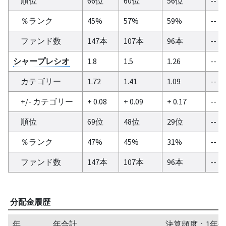
順位
66位
60位
56位
--
％ランク
45%
57%
59%
--
ファンド数
147本
107本
96本
--
シャープレシオ
1.8
1.5
1.26
--
カテゴリー
1.72
1.41
1.09
--
+/- カテゴリー
+ 0.08
+ 0.09
+ 0.17
--
順位
69位
48位
29位
--
％ランク
47%
45%
31%
--
ファンド数
147本
107本
96本
--
分配金履歴
年
年合計
決算頻度：1年毎