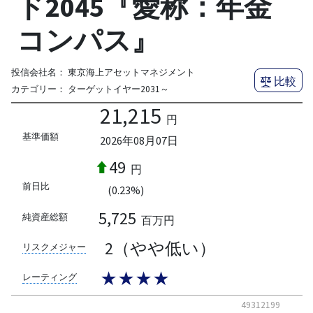
ド2045『愛称：年金
コンパス』
投信会社名：
東京海上アセットマネジメント
比較
カテゴリー：
ターゲットイヤー2031～
21,215
円
基準価額
2026年08月07日
49
円
前日比
(0.23%)
5,725
純資産総額
百万円
2（やや低い）
リスクメジャー
★★★★
レーティング
49312199