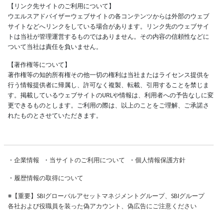
【リンク先サイトのご利用について】
ウエルスアドバイザーウェブサイトの各コンテンツからは外部のウェブ
サイトなどへリンクをしている場合があります。リンク先のウェブサイ
トは当社が管理運営するものではありません。その内容の信頼性などに
ついて当社は責任を負いません。
【著作権等について】
著作権等の知的所有権その他一切の権利は当社またはライセンス提供を
行う情報提供者に帰属し、許可なく複製、転載、引用することを禁じま
す。掲載しているウェブサイトのURLや情報は、利用者への予告なしに変
更できるものとします。ご利用の際は、以上のことをご理解、ご承諾さ
れたものとさせていただきます。
・
企業情報
・
当サイトのご利用について
・
個人情報保護方針
・
履歴情報の取得について
※
【重要】SBIグローバルアセットマネジメントグループ、SBIグループ
各社および役職員を装った偽アカウント、偽広告にご注意ください