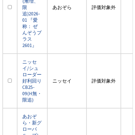
(漸増、
限
あおぞら
評価対象外
追)2026-
01 『愛
称： ぜ
んぞうプ
ラス
2601』
ニッセ
イ/シュ
ローダー
好利回り
ニッセイ
評価対象外
CB25-
09(H無・
限追)
あおぞ
ら・新グ
ローバ