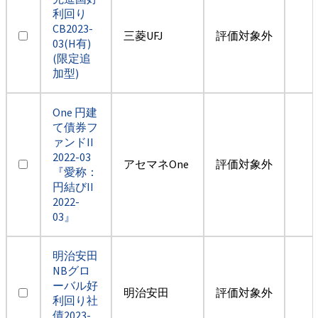
利回り
CB2023-
三菱UFJ
評価対象外
03(H有)
(限定追
加型)
One 円建
て債券フ
ァンドII
2022-03
アセマネOne
評価対象外
『愛称：
円結びII
2022-
03』
明治安田
NBグロ
ーバル好
明治安田
評価対象外
利回り社
債2023-