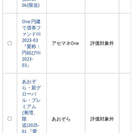
06(限追)
One 円建
て債券フ
ァンドIII
2023-03
アセマネOne
評価対象外
『愛称：
円結びIII
2023-
03』
あおぞ
ら・新グ
ローバ
ル・プレ
ミアム
(漸増、
限
あおぞら
評価対象外
追)2025-
01 『愛