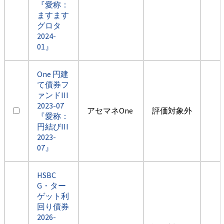
『愛称：
ますます
グロタ
2024-
01』
One 円建
て債券フ
ァンドIII
2023-07
アセマネOne
評価対象外
『愛称：
円結びIII
2023-
07』
HSBC
G・ター
ゲット利
回り債券
2026-