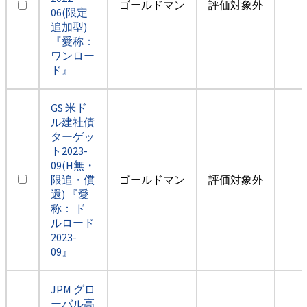
ゴールドマン
評価対象外
06(限定
追加型)
『愛称：
ワンロー
ド』
GS 米ド
ル建社債
ターゲッ
ト2023-
09(H無・
限追・償
ゴールドマン
評価対象外
還) 『愛
称： ド
ルロード
2023-
09』
JPM グロ
ーバル高