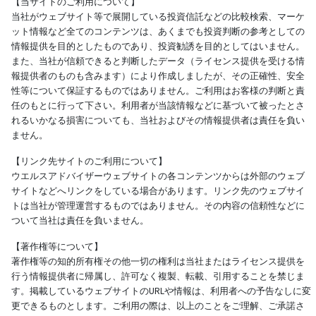
【当サイトのご利用について】
当社がウェブサイト等で展開している投資信託などの比較検索、マーケ
ット情報など全てのコンテンツは、あくまでも投資判断の参考としての
情報提供を目的としたものであり、投資勧誘を目的としてはいません。
また、当社が信頼できると判断したデータ（ライセンス提供を受ける情
報提供者のものも含みます）により作成しましたが、その正確性、安全
性等について保証するものではありません。ご利用はお客様の判断と責
任のもとに行って下さい。利用者が当該情報などに基づいて被ったとさ
れるいかなる損害についても、当社およびその情報提供者は責任を負い
ません。
【リンク先サイトのご利用について】
ウエルスアドバイザーウェブサイトの各コンテンツからは外部のウェブ
サイトなどへリンクをしている場合があります。リンク先のウェブサイ
トは当社が管理運営するものではありません。その内容の信頼性などに
ついて当社は責任を負いません。
【著作権等について】
著作権等の知的所有権その他一切の権利は当社またはライセンス提供を
行う情報提供者に帰属し、許可なく複製、転載、引用することを禁じま
す。掲載しているウェブサイトのURLや情報は、利用者への予告なしに変
更できるものとします。ご利用の際は、以上のことをご理解、ご承諾さ