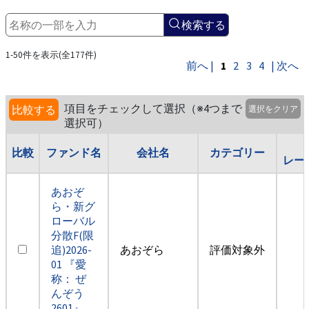
検索する
1-50件を表示(全177件)
前へ |
1
2
3
4
| 次へ
項目をチェックして選択（※4つまで
比較する
選択をクリア
選択可）
比較
ファンド名
会社名
カテゴリー
レー
あおぞ
ら・新グ
ローバル
分散F(限
追)2026-
あおぞら
評価対象外
01 『愛
称： ぜ
んぞう
2601』