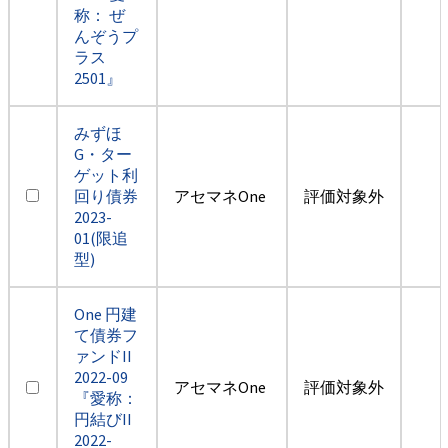
称： ぜ
んぞうプ
ラス
2501』
みずほ
G・ター
ゲット利
回り債券
アセマネOne
評価対象外
2023-
01(限追
型)
One 円建
て債券フ
ァンドII
2022-09
アセマネOne
評価対象外
『愛称：
円結びII
2022-