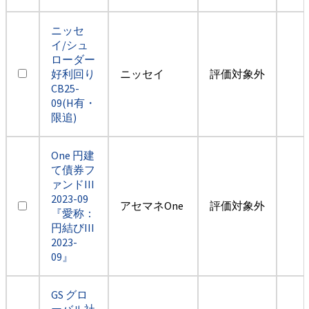
ニッセ
イ/シュ
ローダー
好利回り
ニッセイ
評価対象外
CB25-
09(H有・
限追)
One 円建
て債券フ
ァンドIII
2023-09
アセマネOne
評価対象外
『愛称：
円結びIII
2023-
09』
GS グロ
ーバル社