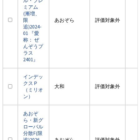
ル・プレ
ミアム
(漸増、
限
あおぞら
評価対象外
追)2024-
01 『愛
称： ぜ
んぞうプ
ラス
2401』
インデッ
クスＰ
大和
評価対象外
（ミリオ
ン）
あおぞ
ら・新グ
ローバル
分散F(限
追)2026-
あおぞら
評価対象外