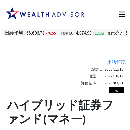
日経平均
65,606.71
TOPIX
4,074.93
NYダウ
53
-76.55
+19.08
用語解説
設定日:
2009/11/16
償還日：
2027/10/12
評価基準日：
2026/07/31
ハイブリッド証券フ
ァンド(マネー)