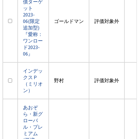
債ターゲ
ット
2023-
06(限定
ゴールドマン
評価対象外
追加型)
『愛称：
ワンロー
ド2023-
06』
インデッ
クスＰ
野村
評価対象外
（ミリオ
ン）
あおぞ
ら・新グ
ローバ
ル・プレ
ミアム