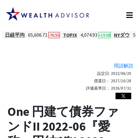
日経平均
65,606.71
TOPIX
4,074.93
NYダウ
54
-76.55
+19.08
用語解説
設定日:
2022/06/20
償還日：
2027/10/28
評価基準日：
2026/07/31
One 円建て債券ファ
ンドII 2022-06『愛