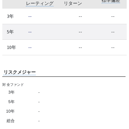
レーティング
リターン
3年
--
--
--
5年
--
--
--
10年
--
--
--
リスクメジャー
対 全ファンド
3年
-
5年
-
10年
-
総合
-