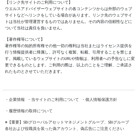
【リンク先サイトのご利用について】
ウエルスアドバイザーウェブサイトの各コンテンツからは外部のウェブ
サイトなどへリンクをしている場合があります。リンク先のウェブサイ
トは当社が管理運営するものではありません。その内容の信頼性などに
ついて当社は責任を負いません。
【著作権等について】
著作権等の知的所有権その他一切の権利は当社またはライセンス提供を
行う情報提供者に帰属し、許可なく複製、転載、引用することを禁じま
す。掲載しているウェブサイトのURLや情報は、利用者への予告なしに変
更できるものとします。ご利用の際は、以上のことをご理解、ご承諾さ
れたものとさせていただきます。
・
企業情報
・
当サイトのご利用について
・
個人情報保護方針
・
履歴情報の取得について
※
【重要】SBIグローバルアセットマネジメントグループ、SBIグループ
各社および役職員を装った偽アカウント、偽広告にご注意ください