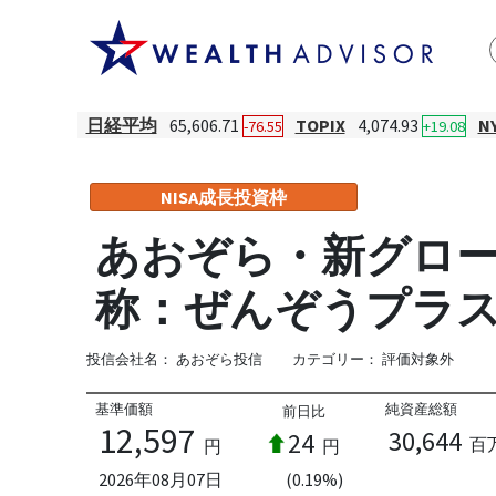
日経平均
65,606.71
TOPIX
4,074.93
N
-76.55
+19.08
NISA成長投資枠
あおぞら・新グローバ
称：ぜんぞうプラス2
投信会社名：
あおぞら投信
カテゴリー：
評価対象外
基準価額
純資産総額
前日比
12,597
30,644
24
百
円
円
2026年08月07日
(0.19%)