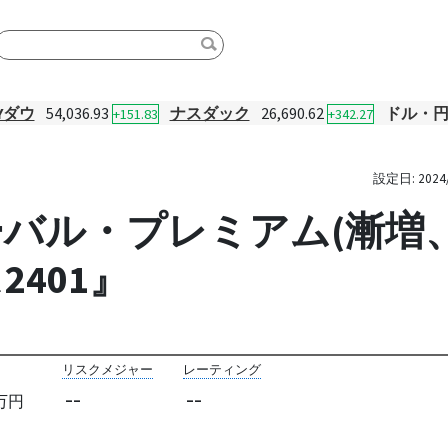
Yダウ
54,036.93
ナスダック
26,690.62
ドル・
+151.83
+342.27
設定日:
2024
ル・プレミアム(漸増、限追
401』
リスクメジャー
レーティング
--
--
万円