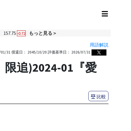
円
157.75
もっと見る＞
-0.72
用語解説
/01/31
償還日：
2045/10/20
評価基準日：
2026/07/31
)2024-01『愛
比較