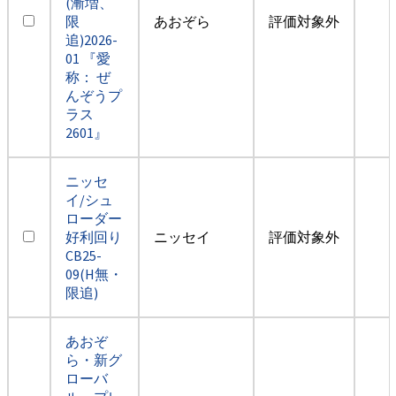
(漸増、
限
あおぞら
評価対象外
追)2026-
01 『愛
称： ぜ
んぞうプ
ラス
2601』
ニッセ
イ/シュ
ローダー
好利回り
ニッセイ
評価対象外
CB25-
09(H無・
限追)
あおぞ
ら・新グ
ローバ