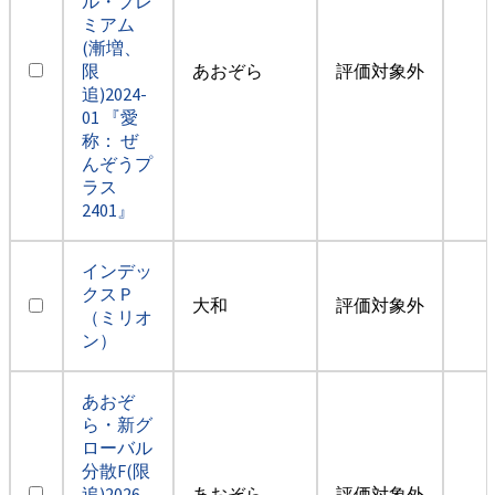
ル・プレ
ミアム
(漸増、
限
あおぞら
評価対象外
追)2024-
01 『愛
称： ぜ
んぞうプ
ラス
2401』
インデッ
クスＰ
大和
評価対象外
（ミリオ
ン）
あおぞ
ら・新グ
ローバル
分散F(限
追)2026-
あおぞら
評価対象外