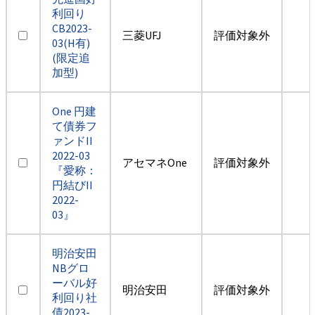
利回り
CB2023-
三菱UFJ
評価対象外
03(H有)
(限定追
加型)
One 円建
て債券フ
ァンドII
2022-03
アセマネOne
評価対象外
『愛称：
円結びII
2022-
03』
明治安田
NBグロ
ーバル好
明治安田
評価対象外
利回り社
債2023-