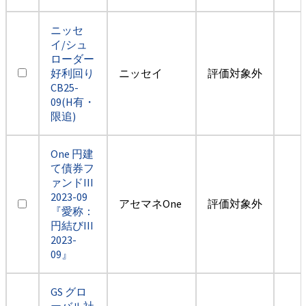
ニッセ
イ/シュ
ローダー
好利回り
ニッセイ
評価対象外
CB25-
09(H有・
限追)
One 円建
て債券フ
ァンドIII
2023-09
アセマネOne
評価対象外
『愛称：
円結びIII
2023-
09』
GS グロ
ーバル社