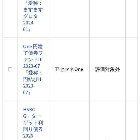
『愛称：
ますます
グロタ
2024-
01』
One 円建
て債券フ
ァンドIII
2023-07
アセマネOne
評価対象外
『愛称：
円結びIII
2023-
07』
HSBC
G・ター
ゲット利
回り債券
2026-