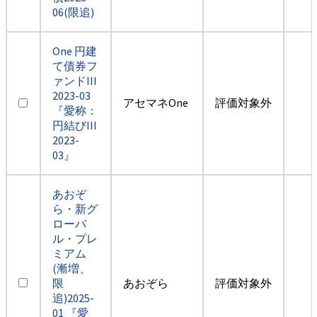
06(限追)
One 円建
て債券フ
ァンドIII
2023-03
アセマネOne
評価対象外
『愛称：
円結びIII
2023-
03』
あおぞ
ら・新グ
ローバ
ル・プレ
ミアム
(漸増、
限
あおぞら
評価対象外
追)2025-
01 『愛