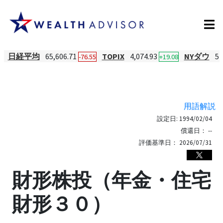
日経平均
65,606.71
TOPIX
4,074.93
NYダウ
54
-76.55
+19.08
用語解説
設定日:
1994/02/04
償還日：
--
評価基準日：
2026/07/31
財形株投（年金・住宅
財形３０）