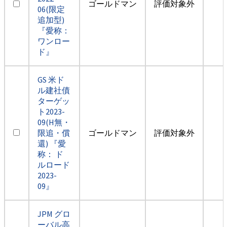
ゴールドマン
評価対象外
06(限定
追加型)
『愛称：
ワンロー
ド』
GS 米ド
ル建社債
ターゲッ
ト2023-
09(H無・
限追・償
ゴールドマン
評価対象外
還) 『愛
称： ド
ルロード
2023-
09』
JPM グロ
ーバル高