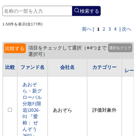
検索する
1-50件を表示(全177件)
前へ |
1
2
3
4
| 次へ
項目をチェックして選択（※4つまで
比較する
選択をクリア
選択可）
比較
ファンド名
会社名
カテゴリー
レー
あおぞ
ら・新グ
ローバル
分散F(限
追)2026-
あおぞら
評価対象外
01 『愛
称： ぜ
んぞう
2601』