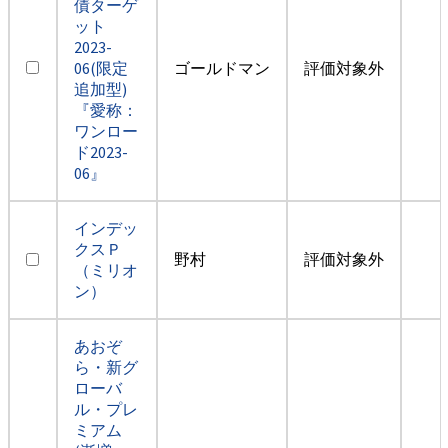
債ターゲ
ット
2023-
06(限定
ゴールドマン
評価対象外
追加型)
『愛称：
ワンロー
ド2023-
06』
インデッ
クスＰ
野村
評価対象外
（ミリオ
ン）
あおぞ
ら・新グ
ローバ
ル・プレ
ミアム