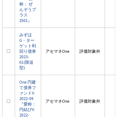
称： ぜ
んぞうプ
ラス
2501』
みずほ
G・ター
ゲット利
回り債券
アセマネOne
評価対象外
2023-
01(限追
型)
One 円建
て債券フ
ァンドII
2022-09
アセマネOne
評価対象外
『愛称：
円結びII
2022-