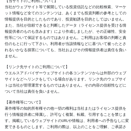
【当サイトのご利用について】
当社がウェブサイト等で展開している投資信託などの比較検索、マーケ
ット情報など全てのコンテンツは、あくまでも投資判断の参考としての
情報提供を目的としたものであり、投資勧誘を目的としてはいません。
また、当社が信頼できると判断したデータ（ライセンス提供を受ける情
報提供者のものも含みます）により作成しましたが、その正確性、安全
性等について保証するものではありません。ご利用はお客様の判断と責
任のもとに行って下さい。利用者が当該情報などに基づいて被ったとさ
れるいかなる損害についても、当社およびその情報提供者は責任を負い
ません。
【リンク先サイトのご利用について】
ウエルスアドバイザーウェブサイトの各コンテンツからは外部のウェブ
サイトなどへリンクをしている場合があります。リンク先のウェブサイ
トは当社が管理運営するものではありません。その内容の信頼性などに
ついて当社は責任を負いません。
【著作権等について】
著作権等の知的所有権その他一切の権利は当社またはライセンス提供を
行う情報提供者に帰属し、許可なく複製、転載、引用することを禁じま
す。掲載しているウェブサイトのURLや情報は、利用者への予告なしに変
更できるものとします。ご利用の際は、以上のことをご理解、ご承諾さ