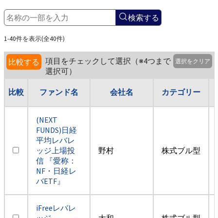
検索する
1-40件を表示(全40件)
項目をチェックして選択（※4つまで
比較する
選択をクリア
選択可）
比較
ファンド名
会社名
カテゴリー
(NEXT
FUNDS)日経
平均レバレ
ッジ上場投
野村
株式ブル型
信 『愛称：
NF・日経レ
バETF』
iFreeレバレ
ッジ
大和
株式ブル型