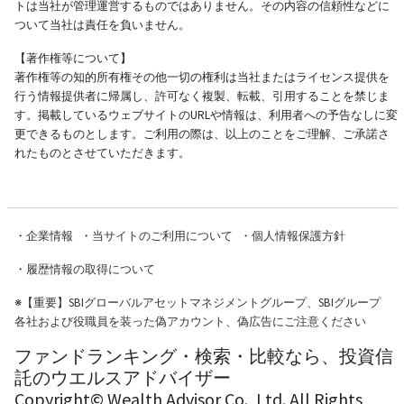
トは当社が管理運営するものではありません。その内容の信頼性などに
ついて当社は責任を負いません。
【著作権等について】
著作権等の知的所有権その他一切の権利は当社またはライセンス提供を
行う情報提供者に帰属し、許可なく複製、転載、引用することを禁じま
す。掲載しているウェブサイトのURLや情報は、利用者への予告なしに変
更できるものとします。ご利用の際は、以上のことをご理解、ご承諾さ
れたものとさせていただきます。
・
企業情報
・
当サイトのご利用について
・
個人情報保護方針
・
履歴情報の取得について
※
【重要】SBIグローバルアセットマネジメントグループ、SBIグループ
各社および役職員を装った偽アカウント、偽広告にご注意ください
ファンドランキング・検索・比較なら、投資信
託のウエルスアドバイザー
Copyright© Wealth Advisor Co., Ltd. All Rights