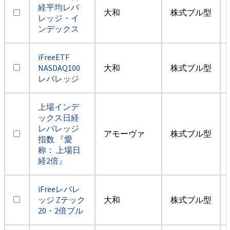
経平均レバ
大和
株式ブル型
レッジ・イ
ンデックス
iFreeETF
NASDAQ100
大和
株式ブル型
レバレッジ
上場インデ
ックス日経
レバレッジ
アモーヴァ
株式ブル型
指数 『愛
称： 上場日
経2倍』
iFreeレバレ
ッジ Zテック
大和
株式ブル型
20・2倍ブル