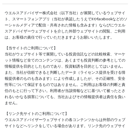
ウエルスアドバイザー株式会社（以下当社）が展開しているウェブサイ
ト、スマートフォンアプリ（当社が承認したうえでXやfacebookなどのソ
ーシャルメディアで配信・共有された情報も含みます）ならびにウエル
スアドバイザーウェブサイトを介した外部ウェブサイトの閲覧、ご利用
は、お客様の責任で行っていただきますようお願いいたします。
【当サイトのご利用について】
当社がウェブサイト等で展開している投資信託などの比較検索、マーケ
ット情報など全てのコンテンツは、あくまでも投資判断の参考としての
情報提供を目的としたものであり、投資勧誘を目的としてはいません。
また、当社が信頼できると判断したデータ（ライセンス提供を受ける情
報提供者のものも含みます）により作成しましたが、その正確性、安全
性等について保証するものではありません。ご利用はお客様の判断と責
任のもとに行って下さい。利用者が当該情報などに基づいて被ったとさ
れるいかなる損害についても、当社およびその情報提供者は責任を負い
ません。
【リンク先サイトのご利用について】
ウエルスアドバイザーウェブサイトの各コンテンツからは外部のウェブ
サイトなどへリンクをしている場合があります。リンク先のウェブサイ