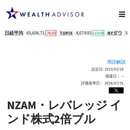
日経平均
65,606.71
TOPIX
4,074.93
NYダウ
54
-76.55
+19.08
用語解説
設定日:
2023/03/28
償還日：
--
評価基準日：
2026/07/31
NZAM・レバレッジ イ
ンド株式2倍ブル