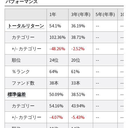
パフォーマンス
1年
3年(年率)
5年(年率)
10
トータルリターン
54.1%
36.19%
--
--
カテゴリー
102.36%
38.71%
--
--
+/- カテゴリー
-48.26%
-2.52%
--
--
順位
24位
20位
--
--
％ランク
64%
61%
--
--
ファンド数
38本
33本
--
--
標準偏差
50.09%
38.51%
--
--
カテゴリー
54.16%
43.94%
--
--
+/- カテゴリー
-4.07%
-5.43%
--
--