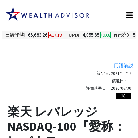
日経平均
65,683.26
TOPIX
4,055.85
NYダウ
54
-617.18
+9.68
用語解説
設定日:
2021/11/17
償還日：
--
評価基準日：
2026/06/30
楽天 レバレッジ
NASDAQ-100『愛称：