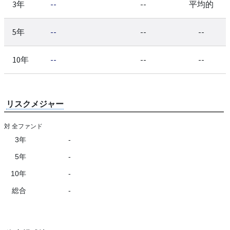
3年
--
--
平均的
5年
--
--
--
10年
--
--
--
リスクメジャー
対 全ファンド
3年
-
5年
-
10年
-
総合
-