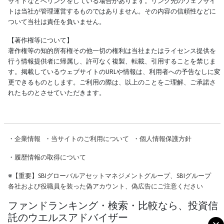
サイトなどへリンクをしている場合があります。リンク先のウェブサイ
トは当社が管理運営するものではありません。その内容の信頼性などに
ついて当社は責任を負いません。
【著作権等について】
著作権等の知的所有権その他一切の権利は当社またはライセンス提供を
行う情報提供者に帰属し、許可なく複製、転載、引用することを禁じま
す。掲載しているウェブサイトのURLや情報は、利用者への予告なしに変
更できるものとします。ご利用の際は、以上のことをご理解、ご承諾さ
れたものとさせていただきます。
・
企業情報
・
当サイトのご利用について
・
個人情報保護方針
・
履歴情報の取得について
※
【重要】SBIグローバルアセットマネジメントグループ、SBIグループ
各社および役職員を装った偽アカウント、偽広告にご注意ください
ファンドランキング・検索・比較なら、投資信
託のウエルスアドバイザー