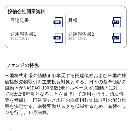
投信会社開示資料
目論見書
月報
運用報告書1
運用報告書2
2025/10/15
2024/10/15
ファンドの特色
米国株式市場の値動きを享受する円建債券および米国の株
価指数先物取引を主要投資対象とする。日々の基準価額の
値動きがNASDAQ-100指数(米ドルベース)の値動きに対し
て概ね2倍程度となることを目指して運用を行う。流動性
等を考慮し、円建債券と米国の株価指数先物取引の配分比
率を決定する。為替変動リスクを低減するため、為替ヘッ
ジを行う。10月決算。