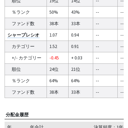
順位
19位
14位
--
--
％ランク
50%
43%
--
--
ファンド数
38本
33本
--
--
シャープレシオ
1.07
0.94
--
--
カテゴリー
1.52
0.91
--
--
+/- カテゴリー
-0.45
+ 0.03
--
--
順位
24位
21位
--
--
％ランク
64%
64%
--
--
ファンド数
38本
33本
--
--
分配金履歴
年
年合計
決算頻度：1年毎