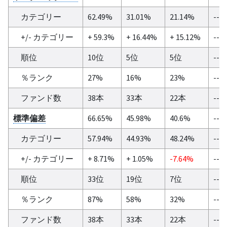
カテゴリー
62.49%
31.01%
21.14%
--
+/- カテゴリー
+ 59.3%
+ 16.44%
+ 15.12%
--
順位
10位
5位
5位
--
％ランク
27%
16%
23%
--
ファンド数
38本
33本
22本
--
標準偏差
66.65%
45.98%
40.6%
--
カテゴリー
57.94%
44.93%
48.24%
--
+/- カテゴリー
+ 8.71%
+ 1.05%
-7.64%
--
順位
33位
19位
7位
--
％ランク
87%
58%
32%
--
ファンド数
38本
33本
22本
--