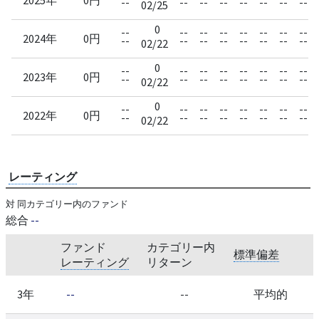
--
--
--
--
--
--
--
--
02/25
0
--
--
--
--
--
--
--
--
2024年
0円
--
--
--
--
--
--
--
--
02/22
0
--
--
--
--
--
--
--
--
2023年
0円
--
--
--
--
--
--
--
--
02/22
0
--
--
--
--
--
--
--
--
2022年
0円
--
--
--
--
--
--
--
--
02/22
レーティング
対 同カテゴリー内のファンド
総合
--
ファンド
カテゴリー内
標準偏差
レーティング
リターン
3年
--
--
平均的