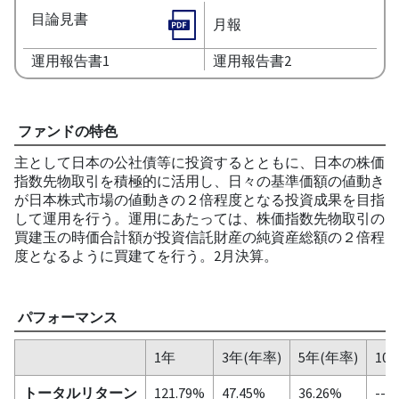
目論見書
月報
運用報告書1
運用報告書2
ファンドの特色
主として日本の公社債等に投資するとともに、日本の株価
指数先物取引を積極的に活用し、日々の基準価額の値動き
が日本株式市場の値動きの２倍程度となる投資成果を目指
して運用を行う。運用にあたっては、株価指数先物取引の
買建玉の時価合計額が投資信託財産の純資産総額の２倍程
度となるように買建てを行う。2月決算。
パフォーマンス
1年
3年(年率)
5年(年率)
10
トータルリターン
121.79%
47.45%
36.26%
--