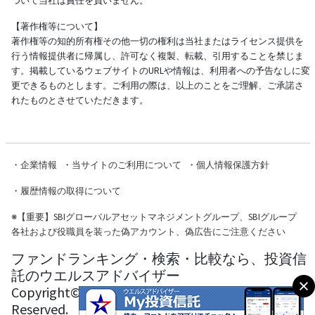
ついて当社は責任を負いません。
【著作権等について】
著作権等の知的所有権その他一切の権利は当社またはライセンス提供を
行う情報提供者に帰属し、許可なく複製、転載、引用することを禁じま
す。掲載しているウェブサイトのURLや情報は、利用者への予告なしに変
更できるものとします。ご利用の際は、以上のことをご理解、ご承諾さ
れたものとさせていただきます。
・
企業情報
・
当サイトのご利用について
・
個人情報保護方針
・
履歴情報の取得について
※
【重要】SBIグローバルアセットマネジメントグループ、SBIグループ
各社および役職員を装った偽アカウント、偽広告にご注意ください
ファンドランキング・検索・比較なら、投資信
託のウエルスアドバイザー
Copyright© Wealth Advisor Co., Ltd. All Rights
Reserved.