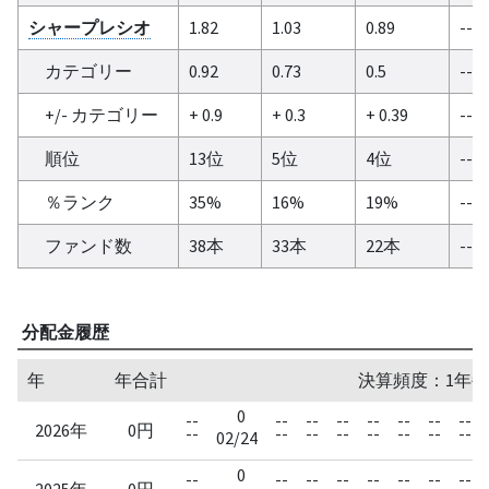
シャープレシオ
1.82
1.03
0.89
--
カテゴリー
0.92
0.73
0.5
--
+/- カテゴリー
+ 0.9
+ 0.3
+ 0.39
--
順位
13位
5位
4位
--
％ランク
35%
16%
19%
--
ファンド数
38本
33本
22本
--
分配金履歴
年
年合計
決算頻度：1年毎
0
--
--
--
--
--
--
--
--
2026年
0円
--
--
--
--
--
--
--
--
02/24
0
--
--
--
--
--
--
--
--
2025年
0円