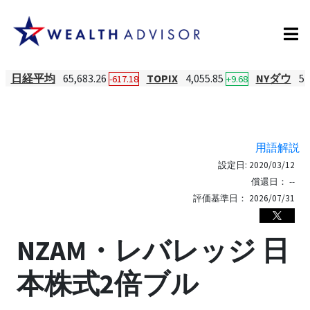
日経平均
65,683.26
TOPIX
4,055.85
NYダウ
54
-617.18
+9.68
用語解説
設定日:
2020/03/12
償還日：
--
評価基準日：
2026/07/31
NZAM・レバレッジ 日
本株式2倍ブル