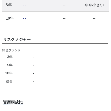
5年
--
--
やや小さい
10年
--
--
--
リスクメジャー
対 全ファンド
3年
-
5年
-
10年
-
総合
-
資産構成比