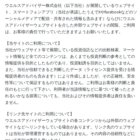
ウエルスアドバイザー株式会社（以下当社）が展開しているウェブサイ
ト、スマートフォンアプリ（当社が承認したうえでXやfacebookなどのソ
ーシャルメディアで配信・共有された情報も含みます）ならびにウエル
スアドバイザーウェブサイトを介した外部ウェブサイトの閲覧、ご利用
は、お客様の責任で行っていただきますようお願いいたします。
【当サイトのご利用について】
当社がウェブサイト等で展開している投資信託などの比較検索、マーケ
ット情報など全てのコンテンツは、あくまでも投資判断の参考としての
情報提供を目的としたものであり、投資勧誘を目的としてはいません。
また、当社が信頼できると判断したデータ（ライセンス提供を受ける情
報提供者のものも含みます）により作成しましたが、その正確性、安全
性等について保証するものではありません。ご利用はお客様の判断と責
任のもとに行って下さい。利用者が当該情報などに基づいて被ったとさ
れるいかなる損害についても、当社およびその情報提供者は責任を負い
ません。
【リンク先サイトのご利用について】
ウエルスアドバイザーウェブサイトの各コンテンツからは外部のウェブ
サイトなどへリンクをしている場合があります。リンク先のウェブサイ
トは当社が管理運営するものではありません。その内容の信頼性などに