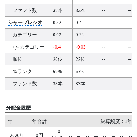
ファンド数
38本
33本
--
--
シャープレシオ
0.52
0.7
--
--
カテゴリー
0.92
0.73
--
--
+/- カテゴリー
-0.4
-0.03
--
--
順位
26位
22位
--
--
％ランク
69%
67%
--
--
ファンド数
38本
33本
--
--
分配金履歴
年
年合計
決算頻度：1年毎
0
--
--
--
--
--
--
--
--
2026年
0円
--
--
--
--
--
--
--
--