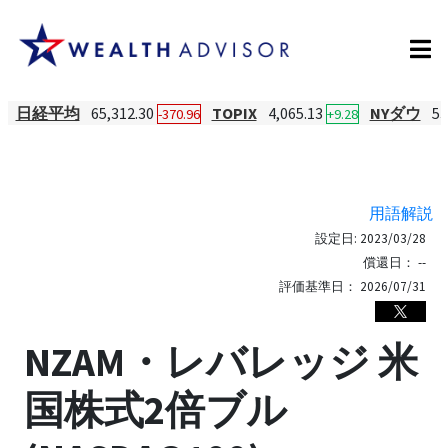
日経平均
65,312.30
TOPIX
4,065.13
NYダウ
53
-370.96
+9.28
用語解説
設定日:
2023/03/28
償還日：
--
評価基準日：
2026/07/31
NZAM・レバレッジ 米
国株式2倍ブル