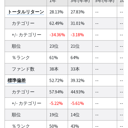
1年
3年(年率)
5年(年率)
10
トータルリターン
28.13%
27.83%
--
--
カテゴリー
62.49%
31.01%
--
--
+/- カテゴリー
-34.36%
-3.18%
--
--
順位
23位
21位
--
--
％ランク
61%
64%
--
--
ファンド数
38本
33本
--
--
標準偏差
52.72%
39.32%
--
--
カテゴリー
57.94%
44.93%
--
--
+/- カテゴリー
-5.22%
-5.61%
--
--
順位
19位
14位
--
--
％ランク
50%
43%
--
--