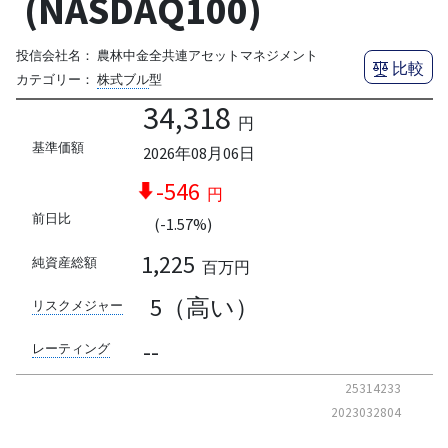
(NASDAQ100)
投信会社名：
農林中金全共連アセットマネジメント
比較
カテゴリー：
株式ブル
型
34,318
円
基準価額
2026年08月06日
-546
円
前日比
(-1.57%)
1,225
純資産総額
百万円
5（高い）
リスクメジャー
--
レーティング
25314233
2023032804