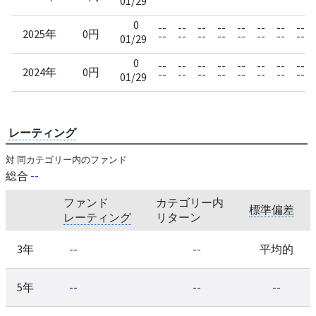
01/29
0
--
--
--
--
--
--
--
--
2025年
0円
--
--
--
--
--
--
--
--
01/29
0
--
--
--
--
--
--
--
--
2024年
0円
--
--
--
--
--
--
--
--
01/29
レーティング
対 同カテゴリー内のファンド
総合
--
ファンド
カテゴリー内
標準偏差
レーティング
リターン
3年
--
--
平均的
5年
--
--
--