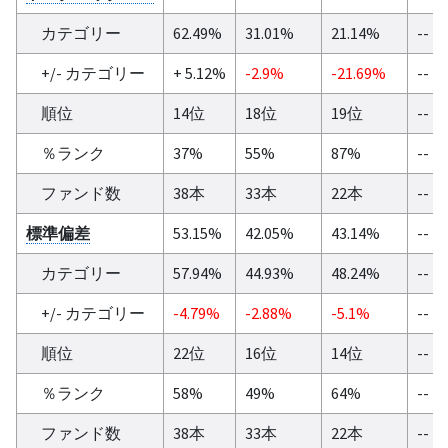
カテゴリー
62.49%
31.01%
21.14%
--
+/- カテゴリー
+ 5.12%
-2.9%
-21.69%
--
順位
14位
18位
19位
--
％ランク
37%
55%
87%
--
ファンド数
38本
33本
22本
--
標準偏差
53.15%
42.05%
43.14%
--
カテゴリー
57.94%
44.93%
48.24%
--
+/- カテゴリー
-4.79%
-2.88%
-5.1%
--
順位
22位
16位
14位
--
％ランク
58%
49%
64%
--
ファンド数
38本
33本
22本
--