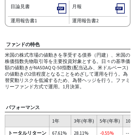
目論見書
月報
運用報告書1
運用報告書2
ファンドの特色
米国の株式市場の値動きを享受する債券（円建）、米国の
株価指数先物取引等を主要投資対象とする。日々の基準価
額の値動きがNASDAQ Q-50指数(配当込み、米ドルベース)
の値動きの2倍程度となることをめざして運用を行う。為
替変動リスクを低減するため、為替ヘッジを行う。ファミ
リーファンド方式で運用。1月決算。
パフォーマンス
1年
3年(年率)
5年(年率)
10
トータルリターン
67.61%
28.11%
-0.55%
--