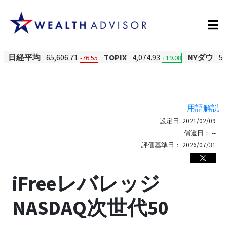
日経平均
65,606.71
TOPIX
4,074.93
NYダウ
54
-76.55
+19.08
用語解説
設定日:
2021/02/09
償還日：
--
評価基準日：
2026/07/31
iFreeレバレッジ
NASDAQ次世代50