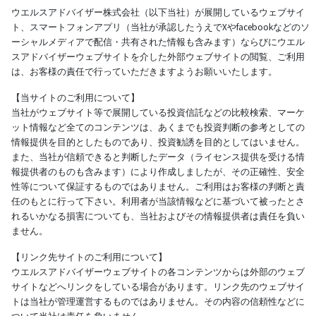
ウエルスアドバイザー株式会社（以下当社）が展開しているウェブサイ
ト、スマートフォンアプリ（当社が承認したうえでXやfacebookなどのソ
ーシャルメディアで配信・共有された情報も含みます）ならびにウエル
スアドバイザーウェブサイトを介した外部ウェブサイトの閲覧、ご利用
は、お客様の責任で行っていただきますようお願いいたします。
【当サイトのご利用について】
当社がウェブサイト等で展開している投資信託などの比較検索、マーケ
ット情報など全てのコンテンツは、あくまでも投資判断の参考としての
情報提供を目的としたものであり、投資勧誘を目的としてはいません。
また、当社が信頼できると判断したデータ（ライセンス提供を受ける情
報提供者のものも含みます）により作成しましたが、その正確性、安全
性等について保証するものではありません。ご利用はお客様の判断と責
任のもとに行って下さい。利用者が当該情報などに基づいて被ったとさ
れるいかなる損害についても、当社およびその情報提供者は責任を負い
ません。
【リンク先サイトのご利用について】
ウエルスアドバイザーウェブサイトの各コンテンツからは外部のウェブ
サイトなどへリンクをしている場合があります。リンク先のウェブサイ
トは当社が管理運営するものではありません。その内容の信頼性などに