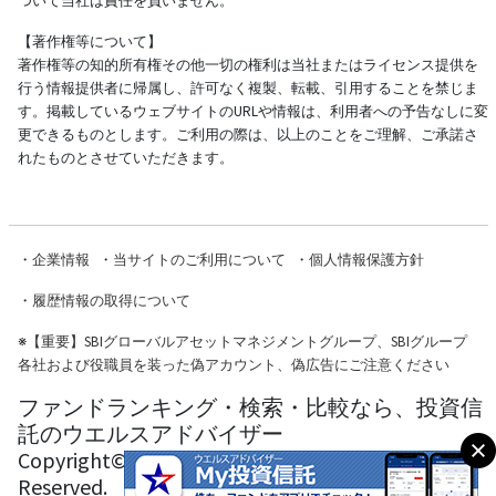
ついて当社は責任を負いません。
【著作権等について】
著作権等の知的所有権その他一切の権利は当社またはライセンス提供を
行う情報提供者に帰属し、許可なく複製、転載、引用することを禁じま
す。掲載しているウェブサイトのURLや情報は、利用者への予告なしに変
更できるものとします。ご利用の際は、以上のことをご理解、ご承諾さ
れたものとさせていただきます。
・
企業情報
・
当サイトのご利用について
・
個人情報保護方針
・
履歴情報の取得について
※
【重要】SBIグローバルアセットマネジメントグループ、SBIグループ
各社および役職員を装った偽アカウント、偽広告にご注意ください
ファンドランキング・検索・比較なら、投資信
託のウエルスアドバイザー
Copyright© Wealth Advisor Co., Ltd. All Rights
Reserved.