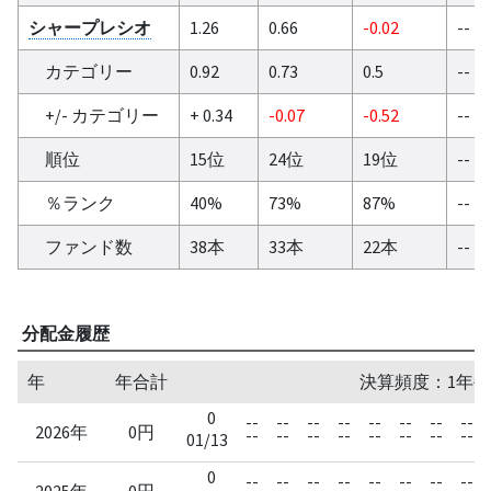
シャープレシオ
1.26
0.66
-0.02
--
カテゴリー
0.92
0.73
0.5
--
+/- カテゴリー
+ 0.34
-0.07
-0.52
--
順位
15位
24位
19位
--
％ランク
40%
73%
87%
--
ファンド数
38本
33本
22本
--
分配金履歴
年
年合計
決算頻度：1年毎
0
--
--
--
--
--
--
--
--
2026年
0円
--
--
--
--
--
--
--
--
01/13
0
--
--
--
--
--
--
--
--
2025年
0円