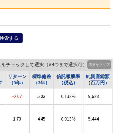
検索する
目をチェックして選択（※4つまで選択可）
選択をクリア
リターン
標準偏差
信託報酬率
純資産総額
グ
（3年）
（3年）
（税込）
（百万円）
-2.07
5.03
0.132%
9,628
1.73
4.45
0.913%
5,444