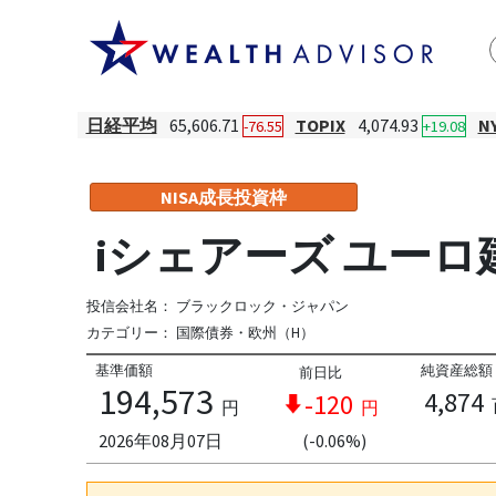
日経平均
65,606.71
TOPIX
4,074.93
N
-76.55
+19.08
NISA成長投資枠
iシェアーズ ユーロ
投信会社名：
ブラックロック・ジャパン
カテゴリー：
国際債券・欧州（H）
基準価額
純資産総額
前日比
194,573
4,874
-120
円
円
2026年08月07日
(-0.06%)