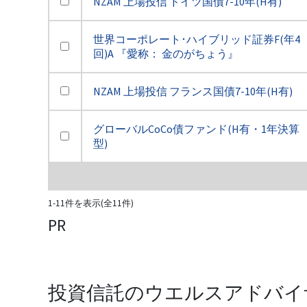
NZAM 上場投信 ドイツ国債7-10年(H有)
世界コーポレート･ハイブリッド証券F(年4
回)A 『愛称： 金のがちょう』
NZAM 上場投信 フランス国債7-10年(H有)
グローバルCoCo債ファンド(H有・1年決算
型)
1-11件を表示(全11件)
PR
投資信託のウエルスアドバイ