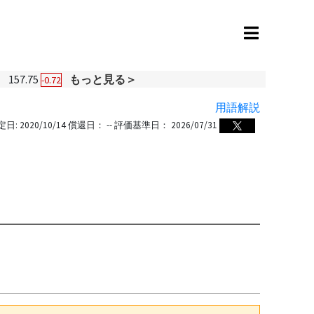
円
157.75
もっと見る＞
-0.72
用語解説
定日:
2020/10/14
償還日：
--
評価基準日：
2026/07/31