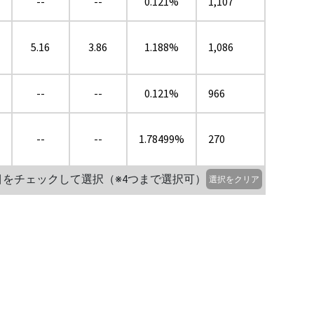
--
--
0.121%
1,107
5.16
3.86
1.188%
1,086
--
--
0.121%
966
--
--
1.78499%
270
目をチェックして選択（※4つまで選択可）
選択をクリア