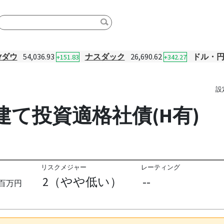
Yダウ
54,036.93
ナスダック
26,690.62
ドル・
+151.83
+342.27
設
建て投資適格社債(H有)
リスクメジャー
レーティング
2（やや低い）
--
百万円