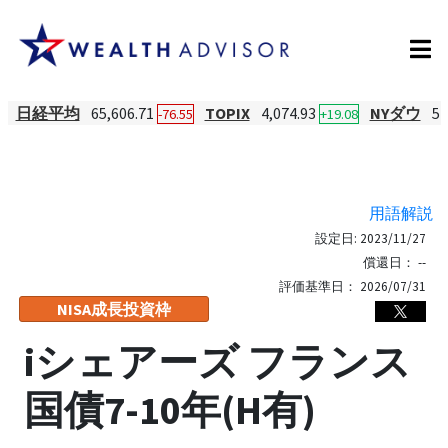
日経平均
65,606.71
TOPIX
4,074.93
NYダウ
54
-76.55
+19.08
用語解説
設定日:
2023/11/27
償還日：
--
評価基準日：
2026/07/31
NISA成長投資枠
iシェアーズ フランス
国債7-10年(H有)