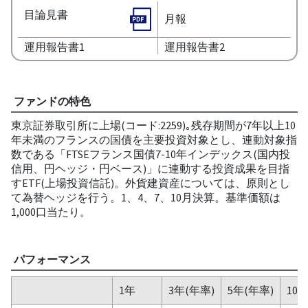
目論見書
月報
運用報告書1
運用報告書2
ファンドの特色
東京証券取引所に上場(コード:2259)｡残存期間が7年以上10
年未満のフランスの国債を主要投資対象とし、連動対象指
数である「FTSEフランス国債7-10年インデックス(国内投
信用、円ヘッジ・円ベース)」に連動する投資成果を目指
すETF(上場投資信託)。外貨建資産については、原則とし
て為替ヘッジを行う。1、4、7、10月決算。基準価額は
1,000口当たり。
パフォーマンス
1年
3年(年率)
5年(年率)
10