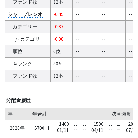
ファンド数
12本
--
--
--
シャープレシオ
-0.45
--
--
--
カテゴリー
-0.37
--
--
--
+/- カテゴリー
-0.08
--
--
--
順位
6位
--
--
--
％ランク
50%
--
--
--
ファンド数
12本
--
--
--
分配金履歴
年
年合計
決算頻度：四半
1400
1500
2800
--
--
--
--
2026年
5700円
--
--
--
--
01/11
04/11
07/11