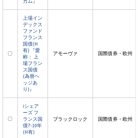
カム』
上場イン
デックス
ファンド
フランス
国債(H
有) 『愛
アモーヴァ
国際債券・欧州（
称： 上
場フラン
ス国債
(為替ヘ
ッジあ
り)』
iシェア
ーズ フ
ランス国
ブラックロック
国際債券・欧州（
債7-10年
(H有)