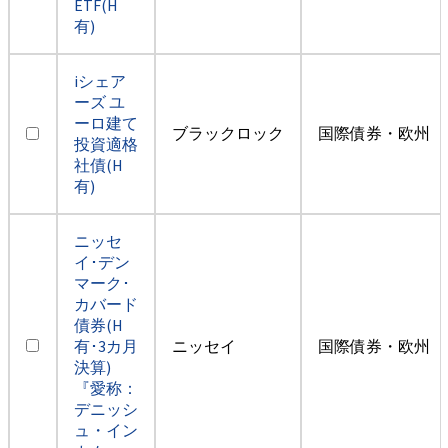
ETF(H
有)
iシェア
ーズ ユ
ーロ建て
ブラックロック
国際債券・欧州（
投資適格
社債(H
有)
ニッセ
イ･デン
マーク･
カバード
債券(H
有･3カ月
ニッセイ
国際債券・欧州（
決算)
『愛称：
デニッシ
ュ・イン