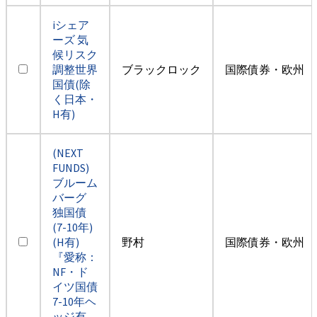
iシェア
ーズ 気
候リスク
調整世界
ブラックロック
国際債券・欧州（
国債(除
く日本・
H有)
(NEXT
FUNDS)
ブルーム
バーグ
独国債
(7-10年)
(H有)
野村
国際債券・欧州（
『愛称：
NF・ド
イツ国債
7-10年ヘ
ッジ有