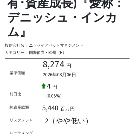
有･資産成長)『愛称：
デニッシュ・インカ
ム』
投信会社名：
ニッセイアセットマネジメント
カテゴリー：
国際債券・欧州（H）
8,274
円
基準価額
2026年08月06日
4
円
前日比
(0.05%)
5,440
純資産総額
百万円
2（やや低い）
リスクメジャー
--
レーティング