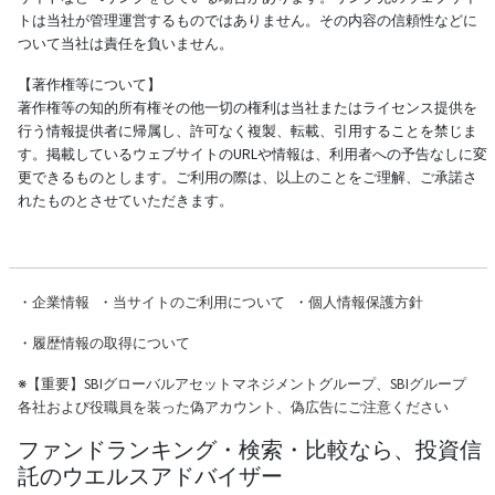
トは当社が管理運営するものではありません。その内容の信頼性などに
ついて当社は責任を負いません。
【著作権等について】
著作権等の知的所有権その他一切の権利は当社またはライセンス提供を
行う情報提供者に帰属し、許可なく複製、転載、引用することを禁じま
す。掲載しているウェブサイトのURLや情報は、利用者への予告なしに変
更できるものとします。ご利用の際は、以上のことをご理解、ご承諾さ
れたものとさせていただきます。
・
企業情報
・
当サイトのご利用について
・
個人情報保護方針
・
履歴情報の取得について
※
【重要】SBIグローバルアセットマネジメントグループ、SBIグループ
各社および役職員を装った偽アカウント、偽広告にご注意ください
ファンドランキング・検索・比較なら、投資信
託のウエルスアドバイザー