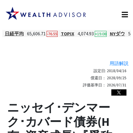
日経平均
65,606.71
TOPIX
4,074.93
NYダウ
53
-76.55
+19.08
用語解説
設定日:
2018/04/16
償還日：
2028/09/25
評価基準日：
2026/07/31
ニッセイ･デンマー
ク･カバード債券(H