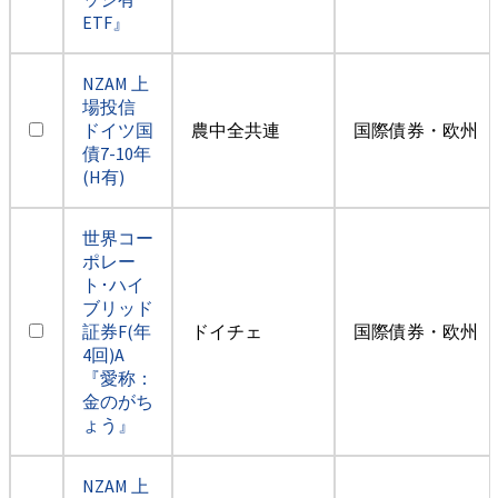
ETF』
NZAM 上
場投信
ドイツ国
農中全共連
国際債券・欧州（
債7-10年
(H有)
世界コー
ポレー
ト･ハイ
ブリッド
証券F(年
ドイチェ
国際債券・欧州（
4回)A
『愛称：
金のがち
ょう』
NZAM 上