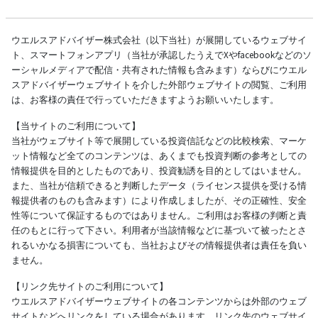
ウエルスアドバイザー株式会社（以下当社）が展開しているウェブサイ
ト、スマートフォンアプリ（当社が承認したうえでXやfacebookなどのソ
ーシャルメディアで配信・共有された情報も含みます）ならびにウエル
スアドバイザーウェブサイトを介した外部ウェブサイトの閲覧、ご利用
は、お客様の責任で行っていただきますようお願いいたします。
【当サイトのご利用について】
当社がウェブサイト等で展開している投資信託などの比較検索、マーケ
ット情報など全てのコンテンツは、あくまでも投資判断の参考としての
情報提供を目的としたものであり、投資勧誘を目的としてはいません。
また、当社が信頼できると判断したデータ（ライセンス提供を受ける情
報提供者のものも含みます）により作成しましたが、その正確性、安全
性等について保証するものではありません。ご利用はお客様の判断と責
任のもとに行って下さい。利用者が当該情報などに基づいて被ったとさ
れるいかなる損害についても、当社およびその情報提供者は責任を負い
ません。
【リンク先サイトのご利用について】
ウエルスアドバイザーウェブサイトの各コンテンツからは外部のウェブ
サイトなどへリンクをしている場合があります。リンク先のウェブサイ