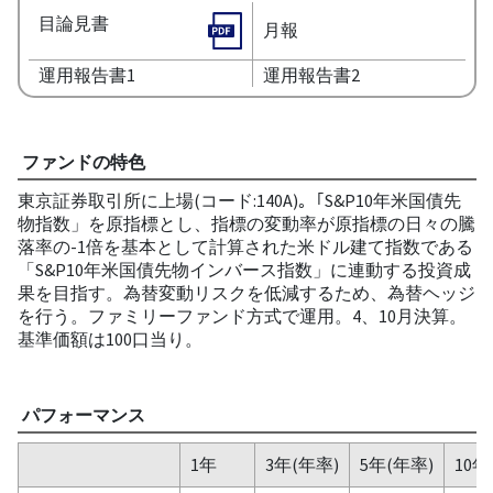
目論見書
月報
運用報告書1
運用報告書2
ファンドの特色
東京証券取引所に上場(コード:140A)｡「S&P10年米国債先
物指数」を原指標とし、指標の変動率が原指標の日々の騰
落率の-1倍を基本として計算された米ドル建て指数である
「S&P10年米国債先物インバース指数」に連動する投資成
果を目指す。為替変動リスクを低減するため、為替ヘッジ
を行う。ファミリーファンド方式で運用。4、10月決算。
基準価額は100口当り。
パフォーマンス
1年
3年(年率)
5年(年率)
10年