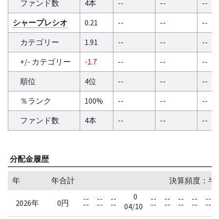
ファンド数
4本
--
--
--
シャープレシオ
0.21
--
--
--
カテゴリー
1.91
--
--
--
+/- カテゴリー
-1.7
--
--
--
順位
4位
--
--
--
％ランク
100%
--
--
--
ファンド数
4本
--
--
--
分配金履歴
年
年合計
決算頻度：半
0
--
--
--
--
--
--
--
--
2026年
0円
--
--
--
--
--
--
--
--
04/10