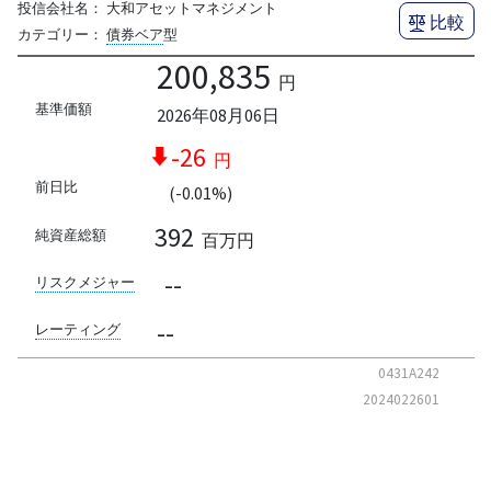
投信会社名：
大和アセットマネジメント
比較
カテゴリー：
債券ベア
型
200,835
円
基準価額
2026年08月06日
-26
円
前日比
(-0.01%)
392
純資産総額
百万円
--
リスクメジャー
--
レーティング
0431A242
2024022601