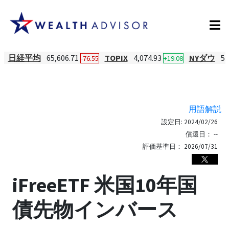
日経平均
65,606.71
TOPIX
4,074.93
NYダウ
53
-76.55
+19.08
用語解説
設定日:
2024/02/26
償還日：
--
評価基準日：
2026/07/31
iFreeETF 米国10年国
債先物インバース