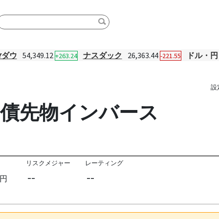
Yダウ
54,349.12
ナスダック
26,363.44
ドル・円
+263.24
-221.55
設
0年国債先物インバース
リスクメジャー
レーティング
--
--
円