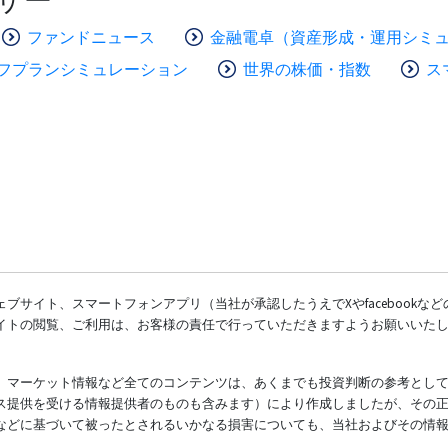
ファンドニュース
金融電卓（資産形成・運用シミ
フプランシミュレーション
世界の株価・指数
ス
ブサイト、スマートフォンアプリ（当社が承認したうえでXやfacebookな
イトの閲覧、ご利用は、お客様の責任で行っていただきますようお願いいた
、マーケット情報など全てのコンテンツは、あくまでも投資判断の参考とし
ス提供を受ける情報提供者のものも含みます）により作成しましたが、その
などに基づいて被ったとされるいかなる損害についても、当社およびその情