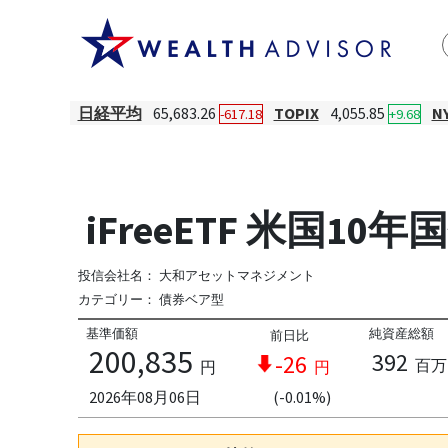
日経平均
65,683.26
TOPIX
4,055.85
N
-617.18
+9.68
iFreeETF 米国1
投信会社名：
大和アセットマネジメント
カテゴリー：
債券ベア型
基準価額
純資産総額
前日比
200,835
392
-26
百万
円
円
2026年08月06日
(-0.01%)