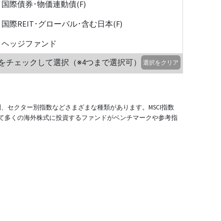
国際債券･物価連動債(F)
国際REIT･グローバル･含む日本(F)
ヘッジファンド
をチェックして選択（※4つまで選択可）
選択をクリア
別、セクター別指数などさまざまな種類があります。MSCI指数
て多くの海外株式に投資するファンドがベンチマークや参考指