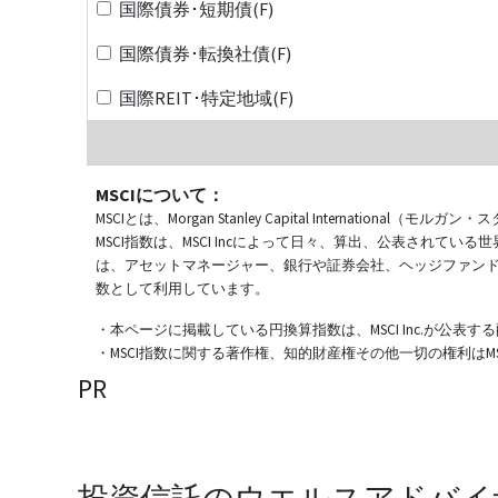
国際債券･短期債(F)
国際債券･転換社債(F)
国際REIT･特定地域(F)
MSCIについて：
MSCIとは、Morgan Stanley Capital Internat
MSCI指数は、MSCI Incによって日々、算出、公表され
は、アセットマネージャー、銀行や証券会社、ヘッジファン
数として利用しています。
・本ページに掲載している円換算指数は、MSCI Inc.が公
・MSCI指数に関する著作権、知的財産権その他一切の権利はMSCI
PR
投資信託のウエルスアドバイ