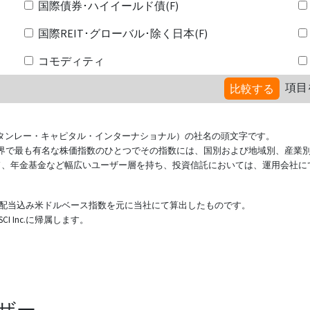
国際債券･ハイイールド債(F)
国際REIT･グローバル･除く日本(F)
コモディティ
項目
比較する
ional（モルガン・スタンレー・キャピタル・インターナショナル）の社名の頭文字です。
ている世界で最も有名な株価指数のひとつでその指数には、国別および地域別、産業
ド、年金基金など幅広いユーザー層を持ち、投資信託においては、運用会社に
表する配当込み米ドルベース指数を元に当社にて算出したものです。
 Inc.に帰属します。
ザー