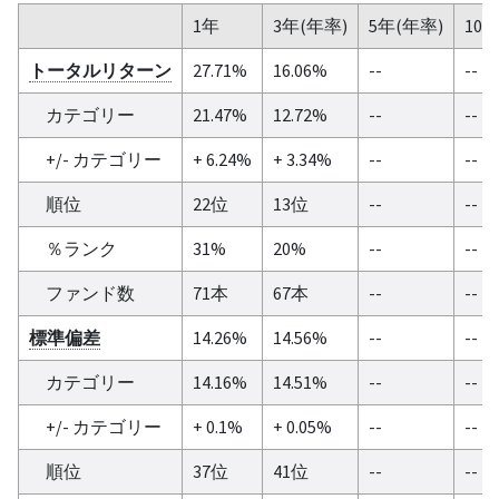
1年
3年(年率)
5年(年率)
10
トータルリターン
27.71%
16.06%
--
--
カテゴリー
21.47%
12.72%
--
--
+/- カテゴリー
+ 6.24%
+ 3.34%
--
--
順位
22位
13位
--
--
％ランク
31%
20%
--
--
ファンド数
71本
67本
--
--
標準偏差
14.26%
14.56%
--
--
カテゴリー
14.16%
14.51%
--
--
+/- カテゴリー
+ 0.1%
+ 0.05%
--
--
順位
37位
41位
--
--