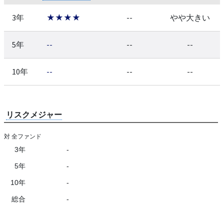
3年
★★★★
--
やや大きい
5年
--
--
--
10年
--
--
--
リスクメジャー
対 全ファンド
3年
-
5年
-
10年
-
総合
-