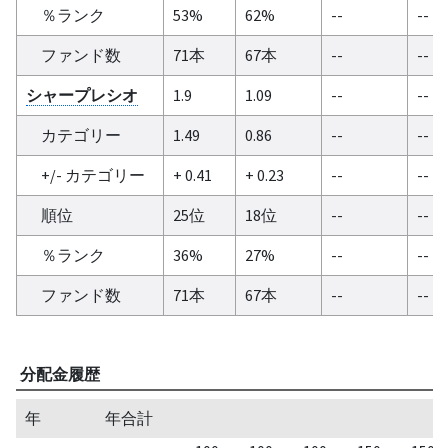
％ランク
53%
62%
--
--
ファンド数
71本
67本
--
--
シャープレシオ
1.9
1.09
--
--
カテゴリー
1.49
0.86
--
--
+/- カテゴリー
+ 0.41
+ 0.23
--
--
順位
25位
18位
--
--
％ランク
36%
27%
--
--
ファンド数
71本
67本
--
--
分配金履歴
年
年合計