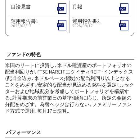
目論見書
月報
運用報告書1
運用報告書2
2026/03/17
2025/09/17
ファンドの特色
米国のリートに投資し､米ドル建資産のポートフォリオの
配当利回りが､FTSE NAREITエクイティREIT･インデックス
(配当金込み､米ドルベース指数)の配当利回り以上となる
ことをめざす｡安定的な配当が見込める銘柄を選定し､セク
ターおよび地域配分を考慮してポートフォリオを構築す
る｡計算期末の前営業日の基準価額に応じ、所定の金額の
分配をめざす。為替ヘッジは行わない｡ファミリーファン
ド方式で運用｡毎月17日決算｡
パフォーマンス