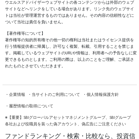
ウエルスアドバイザーウェブサイトの各コンテンツからは外部のウェブ
サイトなどへリンクをしている場合があります。リンク先のウェブサイ
トは当社が管理運営するものではありません。その内容の信頼性などに
ついて当社は責任を負いません。
【著作権等について】
著作権等の知的所有権その他一切の権利は当社またはライセンス提供を
行う情報提供者に帰属し、許可なく複製、転載、引用することを禁じま
す。掲載しているウェブサイトのURLや情報は、利用者への予告なしに変
更できるものとします。ご利用の際は、以上のことをご理解、ご承諾さ
れたものとさせていただきます。
・
企業情報
・
当サイトのご利用について
・
個人情報保護方針
・
履歴情報の取得について
※
【重要】SBIグローバルアセットマネジメントグループ、SBIグループ
各社および役職員を装った偽アカウント、偽広告にご注意ください
ファンドランキング・検索・比較なら、投資信