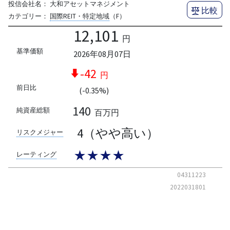
投信会社名：
大和アセットマネジメント
比較
カテゴリー：
国際REIT・特定地域
（F）
12,101
円
基準価額
2026年08月07日
-42
円
前日比
(-0.35%)
140
純資産総額
百万円
4（やや高い）
リスクメジャー
★★★★
レーティング
04311223
2022031801