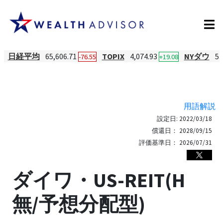
日経平均
65,606.71
TOPIX
4,074.93
NYダウ
53
-76.55
+19.08
用語解説
設定日:
2022/03/18
償還日：
2028/09/15
評価基準日：
2026/07/31
ダイワ・US-REIT(H
無/予想分配型)