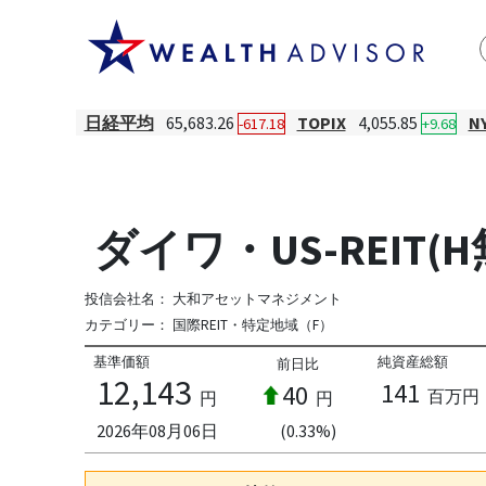
日経平均
65,683.26
TOPIX
4,055.85
N
-617.18
+9.68
ダイワ・US-REIT(
投信会社名：
大和アセットマネジメント
カテゴリー：
国際REIT・特定地域（F）
基準価額
純資産総額
前日比
12,143
141
40
百万円
円
円
2026年08月06日
(0.33%)