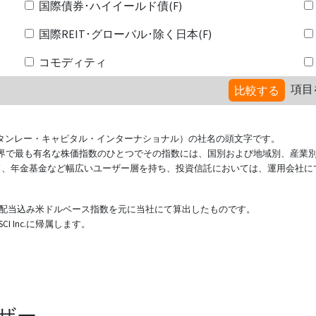
国際債券･ハイイールド債(F)
国際REIT･グローバル･除く日本(F)
コモディティ
項目
比較する
ional（モルガン・スタンレー・キャピタル・インターナショナル）の社名の頭文字です。
ている世界で最も有名な株価指数のひとつでその指数には、国別および地域別、産業
ド、年金基金など幅広いユーザー層を持ち、投資信託においては、運用会社に
表する配当込み米ドルベース指数を元に当社にて算出したものです。
 Inc.に帰属します。
ザー