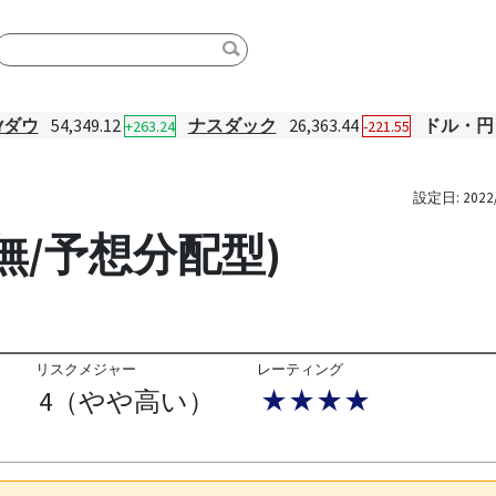
Yダウ
54,349.12
ナスダック
26,363.44
ドル・円
+263.24
-221.55
設定日:
2022
H無/予想分配型)
リスクメジャー
レーティング
4（やや高い）
★★★★