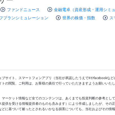
ファンドニュース
金融電卓（資産形成・運用シミ
フプランシミュレーション
世界の株価・指数
ス
ブサイト、スマートフォンアプリ（当社が承認したうえでXやfacebookな
イトの閲覧、ご利用は、お客様の責任で行っていただきますようお願いいた
、マーケット情報など全てのコンテンツは、あくまでも投資判断の参考とし
ス提供を受ける情報提供者のものも含みます）により作成しましたが、その
などに基づいて被ったとされるいかなる損害についても、当社およびその情