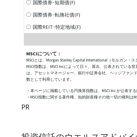
国際債券･短期債(F)
国際債券･転換社債(F)
国際REIT･特定地域(F)
MSCIについて：
MSCIとは、Morgan Stanley Capital Internat
MSCI指数は、MSCI Incによって日々、算出、公表され
は、アセットマネージャー、銀行や証券会社、ヘッジファン
数として利用しています。
・本ページに掲載している円換算指数は、MSCI Inc.が公
・MSCI指数に関する著作権、知的財産権その他一切の権利はMSCI
PR
投資信託のウエルスアドバイ