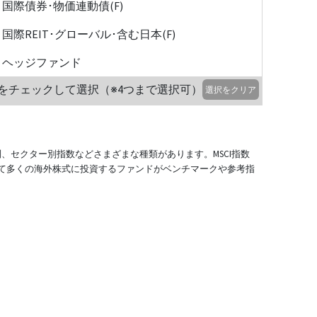
国際債券･物価連動債(F)
国際REIT･グローバル･含む日本(F)
ヘッジファンド
をチェックして選択（※4つまで選択可）
選択をクリア
別、セクター別指数などさまざまな種類があります。MSCI指数
て多くの海外株式に投資するファンドがベンチマークや参考指