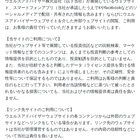
ウエルスアドバイザー株式会社（以下当社）が展開しているウェブサイ
ト、スマートフォンアプリ（当社が承認したうえでXやfacebookなどのソ
ーシャルメディアで配信・共有された情報も含みます）ならびにウエル
スアドバイザーウェブサイトを介した外部ウェブサイトの閲覧、ご利用
は、お客様の責任で行っていただきますようお願いいたします。
【当サイトのご利用について】
当社がウェブサイト等で展開している投資信託などの比較検索、マーケ
ット情報など全てのコンテンツは、あくまでも投資判断の参考としての
情報提供を目的としたものであり、投資勧誘を目的としてはいません。
また、当社が信頼できると判断したデータ（ライセンス提供を受ける情
報提供者のものも含みます）により作成しましたが、その正確性、安全
性等について保証するものではありません。ご利用はお客様の判断と責
任のもとに行って下さい。利用者が当該情報などに基づいて被ったとさ
れるいかなる損害についても、当社およびその情報提供者は責任を負い
ません。
【リンク先サイトのご利用について】
ウエルスアドバイザーウェブサイトの各コンテンツからは外部のウェブ
サイトなどへリンクをしている場合があります。リンク先のウェブサイ
トは当社が管理運営するものではありません。その内容の信頼性などに
ついて当社は責任を負いません。