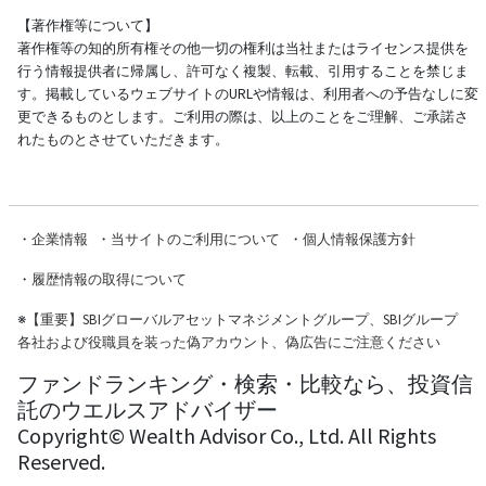
【著作権等について】
著作権等の知的所有権その他一切の権利は当社またはライセンス提供を
行う情報提供者に帰属し、許可なく複製、転載、引用することを禁じま
す。掲載しているウェブサイトのURLや情報は、利用者への予告なしに変
更できるものとします。ご利用の際は、以上のことをご理解、ご承諾さ
れたものとさせていただきます。
・
企業情報
・
当サイトのご利用について
・
個人情報保護方針
・
履歴情報の取得について
※
【重要】SBIグローバルアセットマネジメントグループ、SBIグループ
各社および役職員を装った偽アカウント、偽広告にご注意ください
ファンドランキング・検索・比較なら、投資信
託のウエルスアドバイザー
Copyright© Wealth Advisor Co., Ltd. All Rights
Reserved.