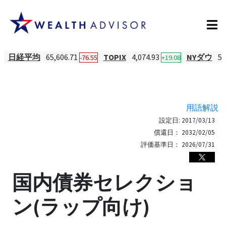
日経平均
65,606.71
TOPIX
4,074.93
NYダウ
53
-76.55
+19.08
用語解説
設定日:
2017/03/13
償還日：
2032/02/05
評価基準日：
2026/07/31
国内債券セレクショ
ン(ラップ向け)