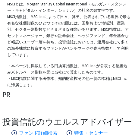
MSCIとは、Morgan Stanley Capital International（モルガン・スタンレ
ー・キャピタル・インターナショナル）の社名の頭文字です。
MSCI指数は、MSCI Incによって日々、算出、公表されている世界で最も
有名な株価指数のひとつでその指数には、国別および地域別、産業
別、セクター別指数などさまざまな種類があります。MSCI指数は、ア
セットマネージャー、銀行や証券会社、ヘッジファンド、年金基金な
ど幅広いユーザー層を持ち、投資信託においては、運用会社にて多く
の海外株式に投資するファンドがベンチマークや参考指数として利用
しています。
・本ページに掲載している円換算指数は、MSCI Inc.が公表する配当込
み米ドルベース指数を元に当社にて算出したものです。
・MSCI指数に関する著作権、知的財産権その他一切の権利はMSCI Inc.
に帰属します。
PR
投資信託のウエルスアドバイザー
ファンド詳細検索
特集・セミナー