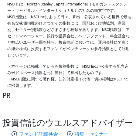
MSCIとは、Morgan Stanley Capital International（モルガン・スタンレ
ー・キャピタル・インターナショナル）の社名の頭文字です。
MSCI指数は、MSCI Incによって日々、算出、公表されている世界で最も
有名な株価指数のひとつでその指数には、国別および地域別、産業
別、セクター別指数などさまざまな種類があります。MSCI指数は、ア
セットマネージャー、銀行や証券会社、ヘッジファンド、年金基金な
ど幅広いユーザー層を持ち、投資信託においては、運用会社にて多く
の海外株式に投資するファンドがベンチマークや参考指数として利用
しています。
・本ページに掲載している円換算指数は、MSCI Inc.が公表する配当込
み米ドルベース指数を元に当社にて算出したものです。
・MSCI指数に関する著作権、知的財産権その他一切の権利はMSCI Inc.
に帰属します。
PR
投資信託のウエルスアドバイザー
ファンド詳細検索
特集・セミナー