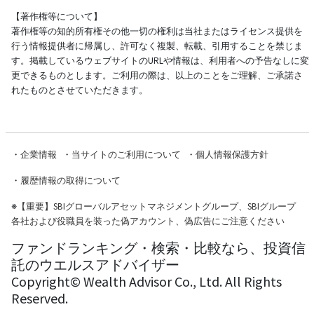
【著作権等について】
著作権等の知的所有権その他一切の権利は当社またはライセンス提供を
行う情報提供者に帰属し、許可なく複製、転載、引用することを禁じま
す。掲載しているウェブサイトのURLや情報は、利用者への予告なしに変
更できるものとします。ご利用の際は、以上のことをご理解、ご承諾さ
れたものとさせていただきます。
・
企業情報
・
当サイトのご利用について
・
個人情報保護方針
・
履歴情報の取得について
※
【重要】SBIグローバルアセットマネジメントグループ、SBIグループ
各社および役職員を装った偽アカウント、偽広告にご注意ください
ファンドランキング・検索・比較なら、投資信
託のウエルスアドバイザー
Copyright© Wealth Advisor Co., Ltd. All Rights
Reserved.