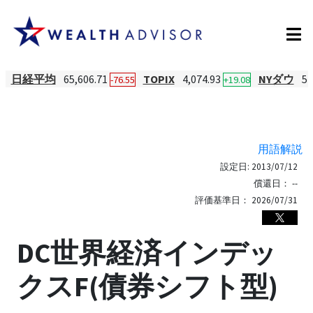
日経平均
65,606.71
TOPIX
4,074.93
NYダウ
54
-76.55
+19.08
用語解説
設定日:
2013/07/12
償還日：
--
評価基準日：
2026/07/31
DC世界経済インデッ
クスF(債券シフト型)