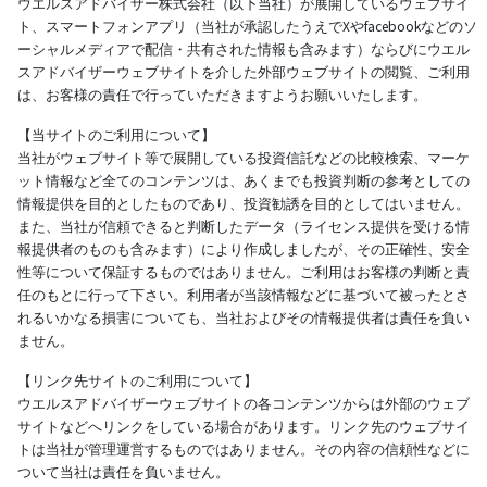
ウエルスアドバイザー株式会社（以下当社）が展開しているウェブサイ
ト、スマートフォンアプリ（当社が承認したうえでXやfacebookなどのソ
ーシャルメディアで配信・共有された情報も含みます）ならびにウエル
スアドバイザーウェブサイトを介した外部ウェブサイトの閲覧、ご利用
は、お客様の責任で行っていただきますようお願いいたします。
【当サイトのご利用について】
当社がウェブサイト等で展開している投資信託などの比較検索、マーケ
ット情報など全てのコンテンツは、あくまでも投資判断の参考としての
情報提供を目的としたものであり、投資勧誘を目的としてはいません。
また、当社が信頼できると判断したデータ（ライセンス提供を受ける情
報提供者のものも含みます）により作成しましたが、その正確性、安全
性等について保証するものではありません。ご利用はお客様の判断と責
任のもとに行って下さい。利用者が当該情報などに基づいて被ったとさ
れるいかなる損害についても、当社およびその情報提供者は責任を負い
ません。
【リンク先サイトのご利用について】
ウエルスアドバイザーウェブサイトの各コンテンツからは外部のウェブ
サイトなどへリンクをしている場合があります。リンク先のウェブサイ
トは当社が管理運営するものではありません。その内容の信頼性などに
ついて当社は責任を負いません。