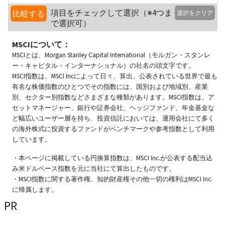
項目をチェックして選択（※4つま
比較する
選択をクリア
で選択可）
MSCIについて：
MSCIとは、Morgan Stanley Capital International（モルガン・スタンレ
ー・キャピタル・インターナショナル）の社名の頭文字です。
MSCI指数は、MSCI Incによって日々、算出、公表されている世界で最も
有名な株価指数のひとつでその指数には、国別および地域別、産業
別、セクター別指数などさまざまな種類があります。MSCI指数は、ア
セットマネージャー、銀行や証券会社、ヘッジファンド、年金基金な
ど幅広いユーザー層を持ち、投資信託においては、運用会社にて多く
の海外株式に投資するファンドがベンチマークや参考指数として利用
しています。
・本ページに掲載している円換算指数は、MSCI Inc.が公表する配当込
み米ドルベース指数を元に当社にて算出したものです。
・MSCI指数に関する著作権、知的財産権その他一切の権利はMSCI Inc.
に帰属します。
PR