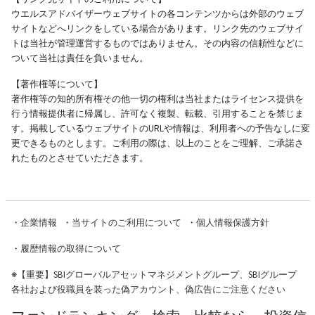
ウエルスアドバイザーウェブサイトの各コンテンツからは外部のウェブ
サイトなどへリンクをしている場合があります。リンク先のウェブサイ
トは当社が管理運営するものではありません。その内容の信頼性などに
ついて当社は責任を負いません。
【著作権等について】
著作権等の知的所有権その他一切の権利は当社またはライセンス提供を
行う情報提供者に帰属し、許可なく複製、転載、引用することを禁じま
す。掲載しているウェブサイトのURLや情報は、利用者への予告なしに変
更できるものとします。ご利用の際は、以上のことをご理解、ご承諾さ
れたものとさせていただきます。
・
企業情報
・
当サイトのご利用について
・
個人情報保護方針
・
履歴情報の取得について
※
【重要】SBIグローバルアセットマネジメントグループ、SBIグループ
各社および役職員を装った偽アカウント、偽広告にご注意ください