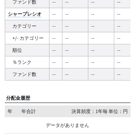
ファンド数
--
--
--
--
シャープレシオ
--
--
--
--
カテゴリー
--
--
--
--
+/- カテゴリー
--
--
--
--
順位
--
--
--
--
％ランク
--
--
--
--
ファンド数
--
--
--
--
分配金履歴
年
年合計
決算頻度：1年毎 単位：円
データがありません