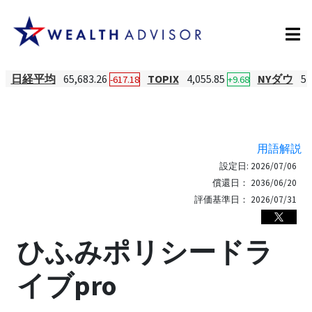
日経平均
65,683.26
TOPIX
4,055.85
NYダウ
54
-617.18
+9.68
用語解説
設定日:
2026/07/06
償還日：
2036/06/20
評価基準日：
2026/07/31
ひふみポリシードラ
イブpro