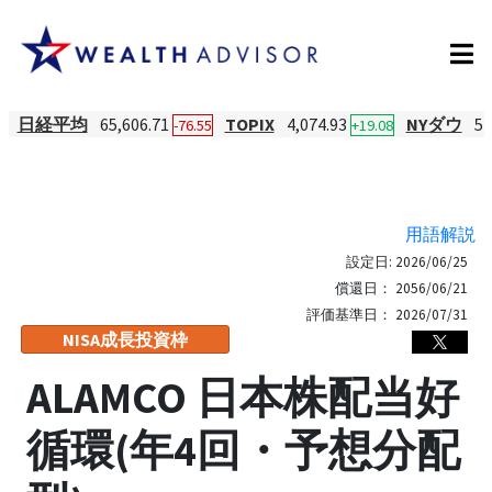
日経平均
65,606.71
TOPIX
4,074.93
NYダウ
54
-76.55
+19.08
用語解説
設定日:
2026/06/25
償還日：
2056/06/21
評価基準日：
2026/07/31
NISA成長投資枠
ALAMCO 日本株配当好
循環(年4回・予想分配