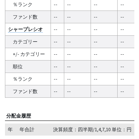
％ランク
--
--
--
--
ファンド数
--
--
--
--
シャープレシオ
--
--
--
--
カテゴリー
--
--
--
--
+/- カテゴリー
--
--
--
--
順位
--
--
--
--
％ランク
--
--
--
--
ファンド数
--
--
--
--
分配金履歴
年
年合計
決算頻度：四半期/1,4,7,10 単位：円