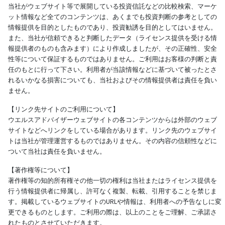
当社がウェブサイト等で展開している投資信託などの比較検索、マーケ
ット情報など全てのコンテンツは、あくまでも投資判断の参考としての
情報提供を目的としたものであり、投資勧誘を目的としてはいません。
また、当社が信頼できると判断したデータ（ライセンス提供を受ける情
報提供者のものも含みます）により作成しましたが、その正確性、安全
性等について保証するものではありません。ご利用はお客様の判断と責
任のもとに行って下さい。利用者が当該情報などに基づいて被ったとさ
れるいかなる損害についても、当社およびその情報提供者は責任を負い
ません。
【リンク先サイトのご利用について】
ウエルスアドバイザーウェブサイトの各コンテンツからは外部のウェブ
サイトなどへリンクをしている場合があります。リンク先のウェブサイ
トは当社が管理運営するものではありません。その内容の信頼性などに
ついて当社は責任を負いません。
【著作権等について】
著作権等の知的所有権その他一切の権利は当社またはライセンス提供を
行う情報提供者に帰属し、許可なく複製、転載、引用することを禁じま
す。掲載しているウェブサイトのURLや情報は、利用者への予告なしに変
更できるものとします。ご利用の際は、以上のことをご理解、ご承諾さ
れたものとさせていただきます。