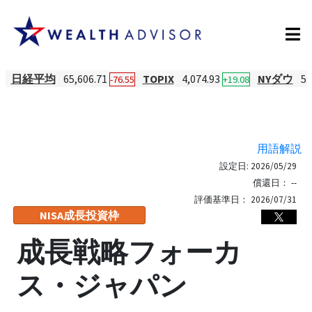
日経平均
65,606.71
TOPIX
4,074.93
NYダウ
53
-76.55
+19.08
用語解説
設定日:
2026/05/29
償還日：
--
評価基準日：
2026/07/31
NISA成長投資枠
成長戦略フォーカ
ス・ジャパン