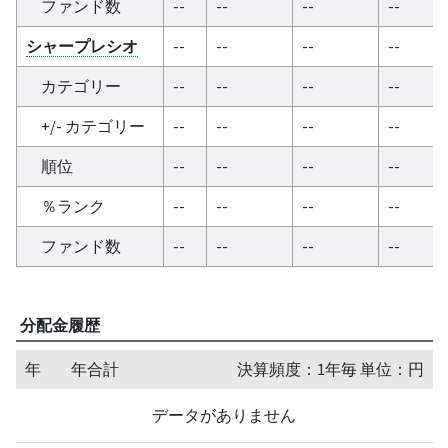
ファンド数
--
--
--
--
シャープレシオ
--
--
--
--
カテゴリー
--
--
--
--
+/- カテゴリー
--
--
--
--
順位
--
--
--
--
％ランク
--
--
--
--
ファンド数
--
--
--
--
分配金履歴
年
年合計
決算頻度：1年毎 単位：円
データがありません