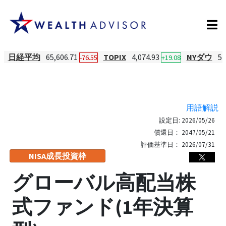
日経平均
65,606.71
TOPIX
4,074.93
NYダウ
54
-76.55
+19.08
用語解説
設定日:
2026/05/26
償還日：
2047/05/21
評価基準日：
2026/07/31
NISA成長投資枠
グローバル高配当株
式ファンド(1年決算