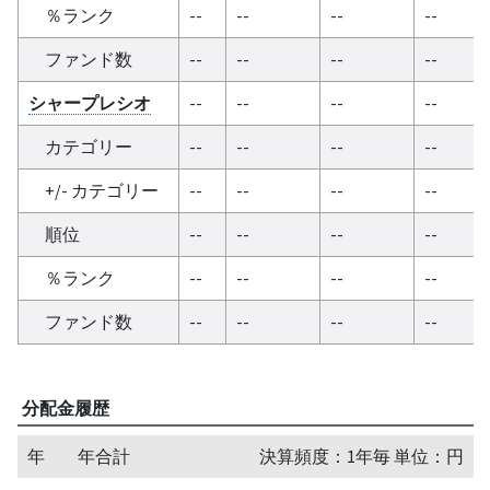
％ランク
--
--
--
--
ファンド数
--
--
--
--
シャープレシオ
--
--
--
--
カテゴリー
--
--
--
--
+/- カテゴリー
--
--
--
--
順位
--
--
--
--
％ランク
--
--
--
--
ファンド数
--
--
--
--
分配金履歴
年
年合計
決算頻度：1年毎 単位：円