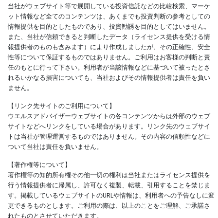
当社がウェブサイト等で展開している投資信託などの比較検索、マーケ
ット情報など全てのコンテンツは、あくまでも投資判断の参考としての
情報提供を目的としたものであり、投資勧誘を目的としてはいません。
また、当社が信頼できると判断したデータ（ライセンス提供を受ける情
報提供者のものも含みます）により作成しましたが、その正確性、安全
性等について保証するものではありません。ご利用はお客様の判断と責
任のもとに行って下さい。利用者が当該情報などに基づいて被ったとさ
れるいかなる損害についても、当社およびその情報提供者は責任を負い
ません。
【リンク先サイトのご利用について】
ウエルスアドバイザーウェブサイトの各コンテンツからは外部のウェブ
サイトなどへリンクをしている場合があります。リンク先のウェブサイ
トは当社が管理運営するものではありません。その内容の信頼性などに
ついて当社は責任を負いません。
【著作権等について】
著作権等の知的所有権その他一切の権利は当社またはライセンス提供を
行う情報提供者に帰属し、許可なく複製、転載、引用することを禁じま
す。掲載しているウェブサイトのURLや情報は、利用者への予告なしに変
更できるものとします。ご利用の際は、以上のことをご理解、ご承諾さ
れたものとさせていただきます。