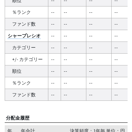
順位
--
--
--
--
％ランク
--
--
--
--
ファンド数
--
--
--
--
シャープレシオ
--
--
--
--
カテゴリー
--
--
--
--
+/- カテゴリー
--
--
--
--
順位
--
--
--
--
％ランク
--
--
--
--
ファンド数
--
--
--
--
分配金履歴
年
年合計
決算頻度：1年毎 単位：円